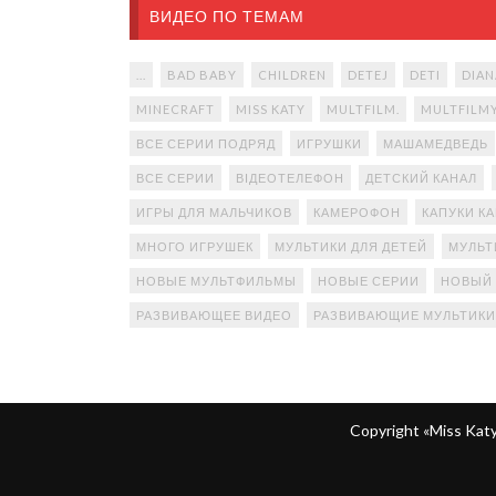
ВИДЕО ПО ТЕМАМ
...
BAD BABY
CHILDREN
DETEJ
DETI
DIAN
MINECRAFT
MISS KATY
MULTFILM.
MULTFILM
ВСЕ СЕРИИ ПОДРЯД
ИГРУШКИ
МАШАМЕДВЕДЬ
ВСЕ СЕРИИ
ВІДЕОТЕЛЕФОН
ДЕТСКИЙ КАНАЛ
ИГРЫ ДЛЯ МАЛЬЧИКОВ
КАМЕРОФОН
КАПУКИ К
МНОГО ИГРУШЕК
МУЛЬТИКИ ДЛЯ ДЕТЕЙ
МУЛЬТ
НОВЫЕ МУЛЬТФИЛЬМЫ
НОВЫЕ СЕРИИ
НОВЫЙ
РАЗВИВАЮЩЕЕ ВИДЕО
РАЗВИВАЮЩИЕ МУЛЬТИКИ
Copyright «Miss Ka