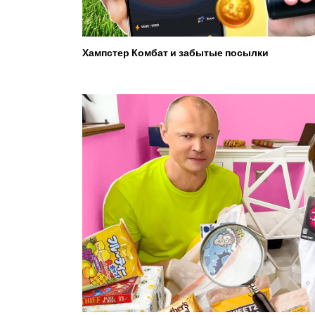
Хампстер Комбат и забытые посылки