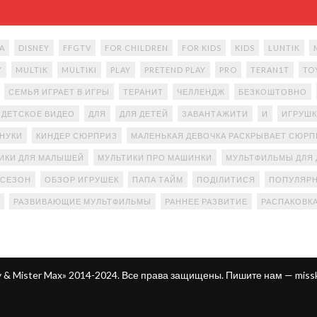
A
DISNEY
FFGTV
FOR CHILDREN
FOR KIDS
KIDS
LUNTIK
Y
MULTIK
MULTIKI
PLAY
PRETEND PLAY
PRO
TERAN1T
TO
СЕМЬЯ ИГРАЕТ В ИГРЫ
ТЕРАНИТ
ЧЕЛЛЕНДЖ
БЕЗКОШТОВНО
ДЕТСКОЕ ВИДЕО
ДЛЯ
ДЛЯ ДЕТЕЙ
ЗАВАНТАЖИТИ
И
ИГРУШК
АНУКИ
КИНДЕР СЮРПРИЗ
МАЛЕНЬКАЯ ДЕВОЧКА РАСКРЫВАЕТ СЮР
ИКИ ДЛЯ МАЛЫШЕЙ
МУЛЬТИКИ ПРО МАШИНКИ
МУЛЬТФИЛЬМЫ ДЛЯ 
 СЕЗОН
ОБЗОР ИГРУШЕК
ПАПА ТАЙМ
ПОДІЛИТИСЯ
ПОПУЛЯРН
РАЗВИВАЮЩИЕ МУЛЬТФИЛЬМЫ
РАННЕЕ РАЗВИТИЕ
РАСПАКОВК
ty & Mister Max» 2014-2024. Все права защищены. Пишите нам —
miss