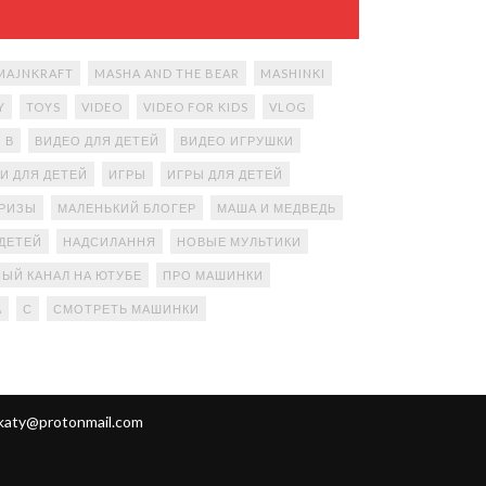
MAJNKRAFT
MASHA AND THE BEAR
MASHINKI
Y
TOYS
VIDEO
VIDEO FOR KIDS
VLOG
В
ВИДЕО ДЛЯ ДЕТЕЙ
ВИДЕО ИГРУШКИ
И ДЛЯ ДЕТЕЙ
ИГРЫ
ИГРЫ ДЛЯ ДЕТЕЙ
ПРИЗЫ
МАЛЕНЬКИЙ БЛОГЕР
МАША И МЕДВЕДЬ
ДЕТЕЙ
НАДСИЛАННЯ
НОВЫЕ МУЛЬТИКИ
ЫЙ КАНАЛ НА ЮТУБЕ
ПРО МАШИНКИ
А
С
СМОТРЕТЬ МАШИНКИ
katy@protonmail.com