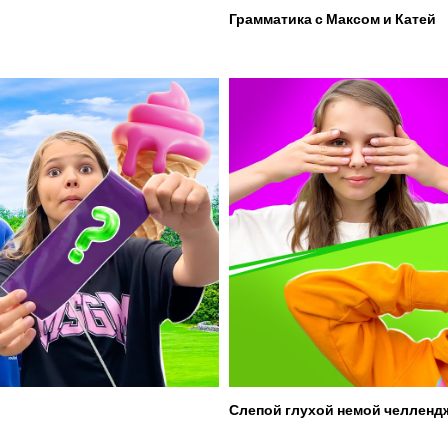
Грамматика с Максом и Катей
Слепой глухой немой челленд