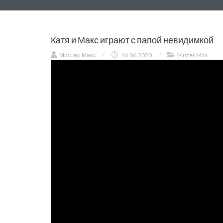
Катя и Макс играют с папой невидимкой
Мистер Макс
/
16.06.2020
/
Mister Max