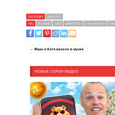
CATEGORY
MISS KATY
TAG
AT HOME
CAFE
DRIVE THRU
KATY AND DAD
KID
← Макс и Катя весело в музее
НОВЫЕ СЕРИИ ВИДЕО