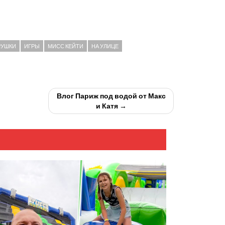
РУШКИ
ИГРЫ
МИСС КЕЙТИ
НА УЛИЦЕ
Влог Париж под водой от Макс
и Катя →