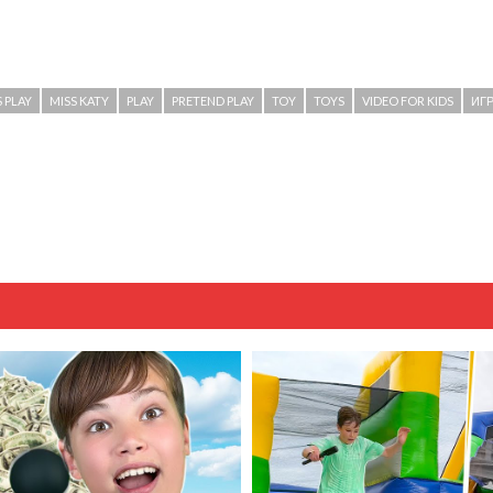
S PLAY
MISS KATY
PLAY
PRETEND PLAY
TOY
TOYS
VIDEO FOR KIDS
ИГ