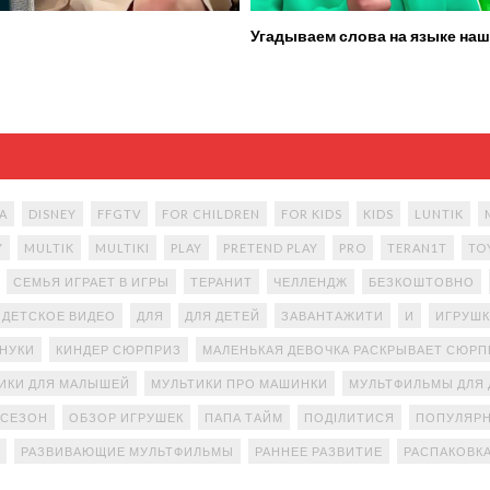
Угадываем слова на языке наш
A
DISNEY
FFGTV
FOR CHILDREN
FOR KIDS
KIDS
LUNTIK
Y
MULTIK
MULTIKI
PLAY
PRETEND PLAY
PRO
TERAN1T
TO
СЕМЬЯ ИГРАЕТ В ИГРЫ
ТЕРАНИТ
ЧЕЛЛЕНДЖ
БЕЗКОШТОВНО
ДЕТСКОЕ ВИДЕО
ДЛЯ
ДЛЯ ДЕТЕЙ
ЗАВАНТАЖИТИ
И
ИГРУШК
АНУКИ
КИНДЕР СЮРПРИЗ
МАЛЕНЬКАЯ ДЕВОЧКА РАСКРЫВАЕТ СЮР
ИКИ ДЛЯ МАЛЫШЕЙ
МУЛЬТИКИ ПРО МАШИНКИ
МУЛЬТФИЛЬМЫ ДЛЯ 
 СЕЗОН
ОБЗОР ИГРУШЕК
ПАПА ТАЙМ
ПОДІЛИТИСЯ
ПОПУЛЯРН
РАЗВИВАЮЩИЕ МУЛЬТФИЛЬМЫ
РАННЕЕ РАЗВИТИЕ
РАСПАКОВК