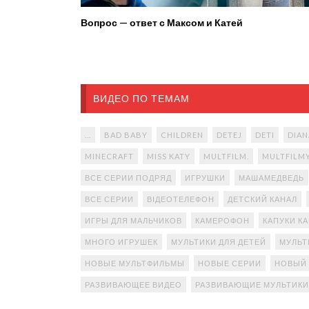
Вопрос — ответ с Максом и Катей
ВИДЕО ПО ТЕМАМ
...
BAD BABY
CHILDREN
DETEJ
DETI
DIAN
MINECRAFT
MISS KATY
MULTFILM.
MULTFILM
ВСЕ СЕРИИ ПОДРЯД
ИГРУШКИ
МАШАМЕДВЕДЬ
ВСЕ СЕРИИ
ВІДЕОТЕЛЕФОН
ДЕТСКИЙ КАНАЛ
ИГРЫ ДЛЯ МАЛЬЧИКОВ
КАМЕРОФОН
КАПУКИ К
МНОГО ИГРУШЕК
МУЛЬТИКИ ДЛЯ ДЕТЕЙ
МУЛЬТ
НОВЫЕ МУЛЬТФИЛЬМЫ
НОВЫЕ СЕРИИ
НОВЫЙ
РАЗВИВАЮЩЕЕ ВИДЕО
РАЗВИВАЮЩИЕ МУЛЬТИКИ