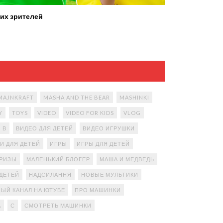
их зрителей
MAJNKRAFT
MASHA AND THE BEAR
MASHINKI
Y
TOYS
VIDEO
VIDEO FOR KIDS
VLOG
В
ВИДЕО ДЛЯ ДЕТЕЙ
ВИДЕО ИГРУШКИ
И ДЛЯ ДЕТЕЙ
ИГРЫ
ИГРЫ ДЛЯ ДЕТЕЙ
ПРИЗЫ
МАЛЕНЬКИЙ БЛОГЕР
МАША И МЕДВЕДЬ
ДЕТЕЙ
НАДСИЛАННЯ
НОВЫЕ МУЛЬТИКИ
ЫЙ КАНАЛ НА ЮТУБЕ
ПРО МАШИНКИ
А
С
СМОТРЕТЬ МАШИНКИ