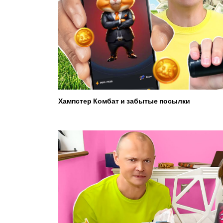
Хампстер Комбат и забытые посылки