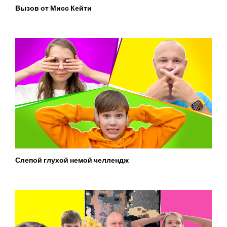
Вызов от Мисс Кейти
Слепой глухой немой челлендж