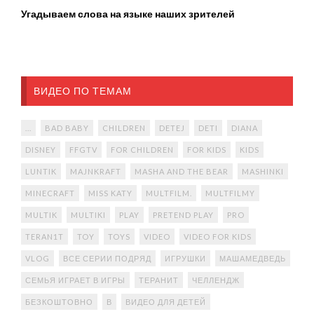
Угадываем слова на языке наших зрителей
ВИДЕО ПО ТЕМАМ
...
BAD BABY
CHILDREN
DETEJ
DETI
DIANA
DISNEY
FFGTV
FOR CHILDREN
FOR KIDS
KIDS
LUNTIK
MAJNKRAFT
MASHA AND THE BEAR
MASHINKI
MINECRAFT
MISS KATY
MULTFILM.
MULTFILMY
MULTIK
MULTIKI
PLAY
PRETEND PLAY
PRO
TERAN1T
TOY
TOYS
VIDEO
VIDEO FOR KIDS
VLOG
ВСЕ СЕРИИ ПОДРЯД
ИГРУШКИ
МАШАМЕДВЕДЬ
СЕМЬЯ ИГРАЕТ В ИГРЫ
ТЕРАНИТ
ЧЕЛЛЕНДЖ
БЕЗКОШТОВНО
В
ВИДЕО ДЛЯ ДЕТЕЙ