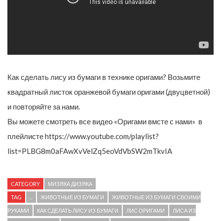
Как сделать лису из бумаги в технике оригами? Возьмите
квадратный листок оранжевой бумаги оригами (двуцветной)
и повторяйте за нами.
Вы можете смотреть все видео «Оригами вмсте с нами» в
плейлисте https://www.youtube.com/playlist?
list=PLBG8m0aFAwXvVelZq5eoVdVbSW2mTkvIA
CATEGORY
МИЗЯКА ДИЗЯКА
TAG
...
ЖИВОТНЫЕ ИЗ БУМАГИ
ЖИВОТНЫЕ ИЗ БУМАГИ СВОИМИ
РУКАМИ
КАК СДЕЛАТЬ ЛИСУ ИЗ БУМАГИ
ЛИС ОРИГАМИ
ЛИСА ИЗ