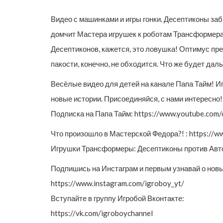
Видео с машинками и игры гонки. Десептиконы за
домчит Мастера игрушек к роботам Трансформерам
Десептиконов, кажется, это ловушка! Оптимус пре
пакости, конечно, не обходится. Что же будет дал
Весёлые видео для детей на канале Папа Тайм! Иг
новые истории. Присоединяйся, с нами интересно!
Подписка на Папа Тайм: https://www.youtube.co
Что произошло в Мастерской Федора?! : https
Игрушки Трансформеры: Десептиконы против Ав
Подпишись на Инстаграм и первым узнавай о новы
https://www.instagram.com/igroboy_yt/
Вступайте в группу Игробой Вконтакте:
https://vk.com/igroboychannel