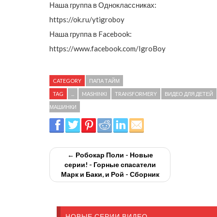
Наша группа в Одноклассниках:
https://ok.ru/ytigroboy
Наша группа в Facebook:
https://www.facebook.com/IgroBoy
CATEGORY
ПАПА ТАЙМ
TAG
...
MASHINKI
TRANSFORMERY
ВИДЕО ДЛЯ ДЕТЕЙ
МАШИНКИ
← Робокар Поли - Новые
серии! - Горные спасатели
Марк и Баки, и Рой - Сборник
НОВЫЕ СЕРИИ ВИДЕО