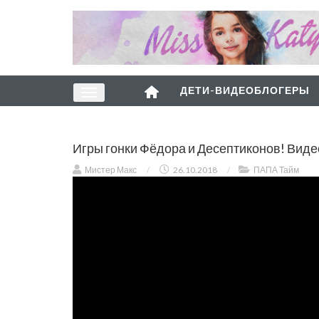
ДЕТИ-ВИДЕОБЛОГЕРЫ
Игры гонки Фёдора и Десептиконов! Вид
Мистер Макс
/
26.10.2018
/
ПАПА Тайм