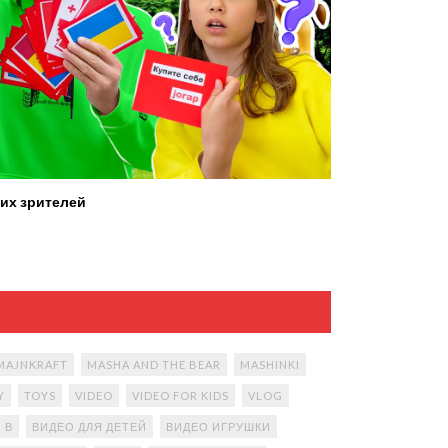
их зрителей
MAJNKRAFT
MASHA AND THE BEAR
MASHINKI
Y
TOYS
VIDEO
VIDEO FOR KIDS
VLOG
В
ВИДЕО ДЛЯ ДЕТЕЙ
ВИДЕО ИГРУШКИ