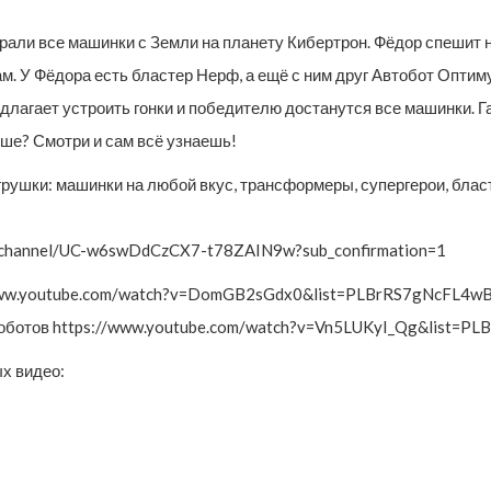
брали все машинки с Земли на планету Кибертрон. Фёдор спешит
. У Фёдора есть бластер Нерф, а ещё с ним друг Автобот Оптиму
длагает устроить гонки и победителю достанутся все машинки. Га
ьше? Смотри и сам всё узнаешь!
рушки: машинки на любой вкус, трансформеры, супергерои, бласт
m/channel/UC-w6swDdCzCX7-t78ZAIN9w?sub_confirmation=1
://www.youtube.com/watch?v=DomGB2sGdx0&list=PLBrRS7gNcFL4
тоботов https://www.youtube.com/watch?v=Vn5LUKyI_Qg&list
х видео: