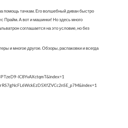
 на помощь тачкам. Его волшебный диван быстро
с Прайм. А вот и машинки! Но здесь много
льватрон соглашается на это условие, но без
еры и многое другое. Обзоры, распаковки и всегда
wBPTzeD9-lC8YvAXctqmT&index=1
=PLBrRS7gNcFL6WckEzD5XfZVCc2nSE_p7M&index=1