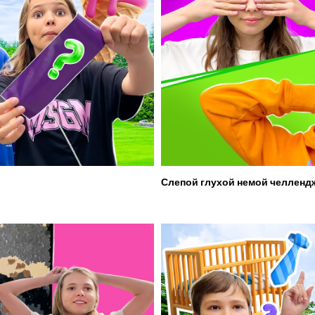
Слепой глухой немой челленд