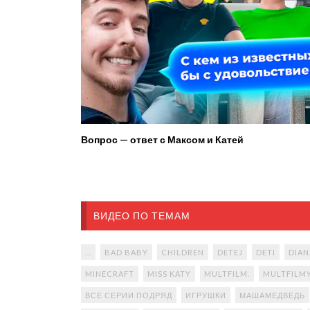
Вопрос — ответ с Максом и Катей
ВИДЕО ПО ТЕМАМ
...
BAD BABY
CHILDREN
DETEJ
DETI
DIAN
MINECRAFT
MISS KATY
MULTFILM.
MULTFILM
ВСЕ СЕРИИ ПОДРЯД
ИГРУШКИ
МАШАМЕДВЕДЬ