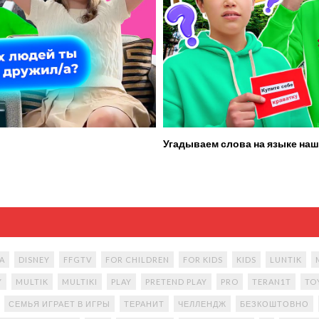
Угадываем слова на языке наш
A
DISNEY
FFGTV
FOR CHILDREN
FOR KIDS
KIDS
LUNTIK
Y
MULTIK
MULTIKI
PLAY
PRETEND PLAY
PRO
TERAN1T
TO
СЕМЬЯ ИГРАЕТ В ИГРЫ
ТЕРАНИТ
ЧЕЛЛЕНДЖ
БЕЗКОШТОВНО