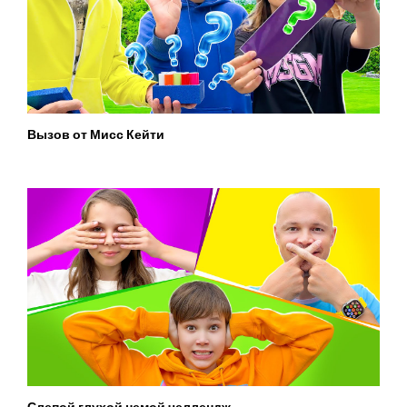
Вызов от Мисс Кейти
Слепой глухой немой челлендж