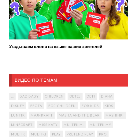
Угадываем слова на языке наших зрителей
ВИДЕО ПО ТЕМАМ
...
BAD BABY
CHILDREN
DETEJ
DETI
DIANA
DISNEY
FFGTV
FOR CHILDREN
FOR KIDS
KIDS
LUNTIK
MAJNKRAFT
MASHA AND THE BEAR
MASHINKI
MINECRAFT
MISS KATY
MULTFILM.
MULTFILMY
MULTIK
MULTIKI
PLAY
PRETEND PLAY
PRO