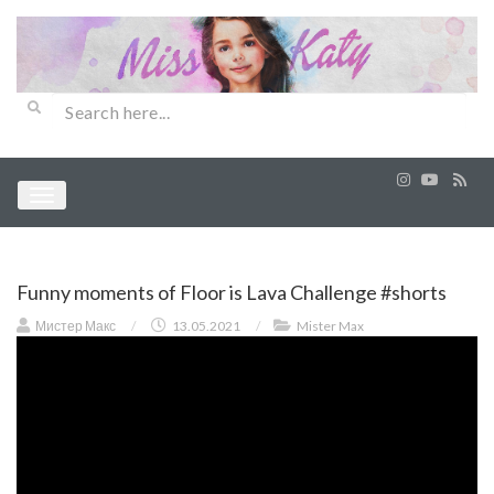
Funny moments of Floor is Lava Challenge #shorts
Мистер Макс
/
13.05.2021
/
Mister Max