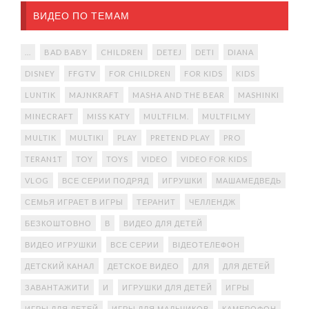
ВИДЕО ПО ТЕМАМ
...
BAD BABY
CHILDREN
DETEJ
DETI
DIANA
DISNEY
FFGTV
FOR CHILDREN
FOR KIDS
KIDS
LUNTIK
MAJNKRAFT
MASHA AND THE BEAR
MASHINKI
MINECRAFT
MISS KATY
MULTFILM.
MULTFILMY
MULTIK
MULTIKI
PLAY
PRETEND PLAY
PRO
TERAN1T
TOY
TOYS
VIDEO
VIDEO FOR KIDS
VLOG
ВСЕ СЕРИИ ПОДРЯД
ИГРУШКИ
МАШАМЕДВЕДЬ
СЕМЬЯ ИГРАЕТ В ИГРЫ
ТЕРАНИТ
ЧЕЛЛЕНДЖ
БЕЗКОШТОВНО
В
ВИДЕО ДЛЯ ДЕТЕЙ
ВИДЕО ИГРУШКИ
ВСЕ СЕРИИ
ВІДЕОТЕЛЕФОН
ДЕТСКИЙ КАНАЛ
ДЕТСКОЕ ВИДЕО
ДЛЯ
ДЛЯ ДЕТЕЙ
ЗАВАНТАЖИТИ
И
ИГРУШКИ ДЛЯ ДЕТЕЙ
ИГРЫ
ИГРЫ ДЛЯ ДЕТЕЙ
ИГРЫ ДЛЯ МАЛЬЧИКОВ
КАМЕРОФОН