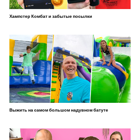
Хампстер Комбат и забытые посылки
Выжить на самом большом надувном батуте