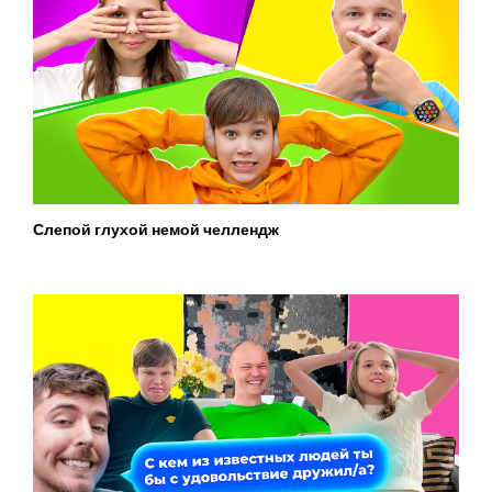
Слепой глухой немой челлендж