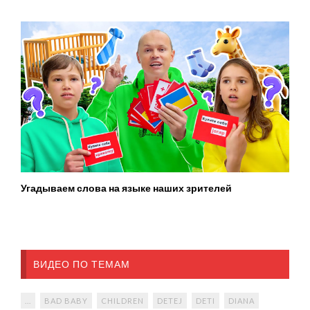
Угадываем слова на языке наших зрителей
ВИДЕО ПО ТЕМАМ
...
BAD BABY
CHILDREN
DETEJ
DETI
DIANA