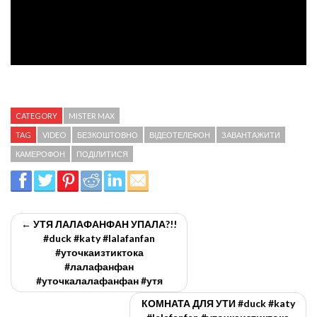
CATEGORY
MISTER MAX
TAG
VIDEO
БЕЗКОШТОВНО
ВІДЕОТЕЛЕФОН
ЗАВАНТАЖИТИ
КАМЕРОФОН
ПОДІЛИТИСЯ
← УТЯ ЛАЛАФАНФАН УПАЛА?!!
#duck #katy #lalafanfan
#уточкаизтиктока
#лалафанфан
#уточкалалафанфан #утя
КОМНАТА ДЛЯ УТИ #duck #katy