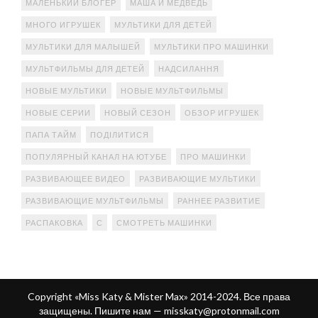
МАЛЕНЬКИЙ БЛОГЕР
МАША И МЕДВЕДЬ
МНОГО ИГРУШЕК
МУЛЬТИКИ ДЛЯ ДЕТЕЙ
МУЛЬТИКИ ДЛЯ МАЛЫШЕЙ
МУЛЬТИКИ ПРО МАШИНКИ
МУЛЬТФИЛЬМЫ ДЛЯ ДЕТЕЙ
НАДСИЛАННЯ
НОВЫЕ МУЛЬТИКИ
НОВЫЕ МУЛЬТФИЛЬМЫ
НОВЫЕ СЕРИИ
НОВЫЙ СЕЗОН
ОБЗОР ИГРУШЕК
ПАПА ТАЙМ
ПОДІЛИТИСЯ
ПОПУЛЯРНЫЙ КАНАЛ НА ЮТУБЕ
ПРО МАШИНКИ
РАЗВИВАЮЩЕЕ ВИДЕО
РАЗВИВАЮЩИЕ МУЛЬТИКИ
РАЗВИВАЮЩИЕ МУЛЬТФИЛЬМЫ
РАННЕЕ РАЗВИТИЕ
РАСПАКОВКА
С
СМОТРЕТЬ МАШИНКИ
Copyright «Miss Katy & Mister Max» 2014-2024. Все права
защищены. Пишите нам —
misskaty@protonmail.com