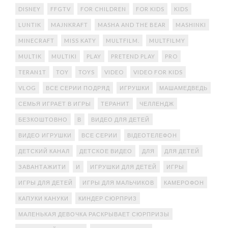
DISNEY
FFGTV
FOR CHILDREN
FOR KIDS
KIDS
LUNTIK
MAJNKRAFT
MASHA AND THE BEAR
MASHINKI
MINECRAFT
MISS KATY
MULTFILM.
MULTFILMY
MULTIK
MULTIKI
PLAY
PRETEND PLAY
PRO
TERAN1T
TOY
TOYS
VIDEO
VIDEO FOR KIDS
VLOG
ВСЕ СЕРИИ ПОДРЯД
ИГРУШКИ
МАШАМЕДВЕДЬ
СЕМЬЯ ИГРАЕТ В ИГРЫ
ТЕРАНИТ
ЧЕЛЛЕНДЖ
БЕЗКОШТОВНО
В
ВИДЕО ДЛЯ ДЕТЕЙ
ВИДЕО ИГРУШКИ
ВСЕ СЕРИИ
ВІДЕОТЕЛЕФОН
ДЕТСКИЙ КАНАЛ
ДЕТСКОЕ ВИДЕО
ДЛЯ
ДЛЯ ДЕТЕЙ
ЗАВАНТАЖИТИ
И
ИГРУШКИ ДЛЯ ДЕТЕЙ
ИГРЫ
ИГРЫ ДЛЯ ДЕТЕЙ
ИГРЫ ДЛЯ МАЛЬЧИКОВ
КАМЕРОФОН
КАПУКИ КАНУКИ
КИНДЕР СЮРПРИЗ
МАЛЕНЬКАЯ ДЕВОЧКА РАСКРЫВАЕТ СЮРПРИЗЫ