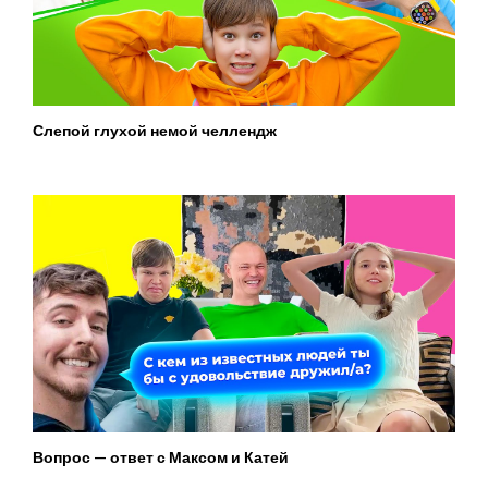
Слепой глухой немой челлендж
Вопрос — ответ с Максом и Катей