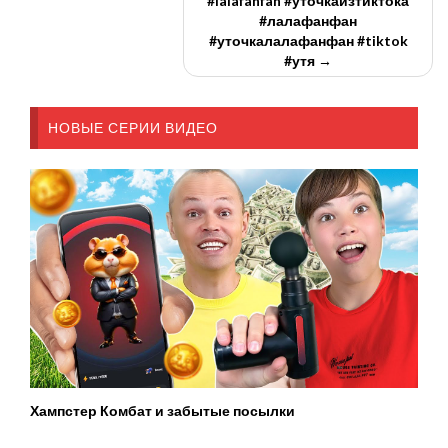
#lalafanfan #уточкаизтиктока
#лалафанфан
#уточкалалафанфан #tiktok
#утя →
НОВЫЕ СЕРИИ ВИДЕО
Хампстер Комбат и забытые посылки