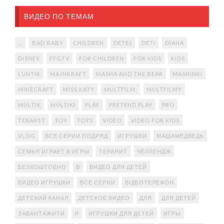
ВИДЕО ПО ТЕМАМ
...
BAD BABY
CHILDREN
DETEJ
DETI
DIANA
DISNEY
FFGTV
FOR CHILDREN
FOR KIDS
KIDS
LUNTIK
MAJNKRAFT
MASHA AND THE BEAR
MASHINKI
MINECRAFT
MISS KATY
MULTFILM.
MULTFILMY
MULTIK
MULTIKI
PLAY
PRETEND PLAY
PRO
TERAN1T
TOY
TOYS
VIDEO
VIDEO FOR KIDS
VLOG
ВСЕ СЕРИИ ПОДРЯД
ИГРУШКИ
МАШАМЕДВЕДЬ
СЕМЬЯ ИГРАЕТ В ИГРЫ
ТЕРАНИТ
ЧЕЛЛЕНДЖ
БЕЗКОШТОВНО
В
ВИДЕО ДЛЯ ДЕТЕЙ
ВИДЕО ИГРУШКИ
ВСЕ СЕРИИ
ВІДЕОТЕЛЕФОН
ДЕТСКИЙ КАНАЛ
ДЕТСКОЕ ВИДЕО
ДЛЯ
ДЛЯ ДЕТЕЙ
ЗАВАНТАЖИТИ
И
ИГРУШКИ ДЛЯ ДЕТЕЙ
ИГРЫ