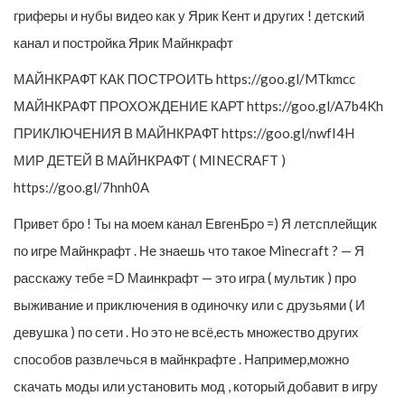
гриферы и нубы видео как у Ярик Кент и других ! детский
канал и постройка Ярик Майнкрафт
МАЙНКРАФТ КАК ПОСТРОИТЬ https://goo.gl/MTkmcc
МАЙНКРАФТ ПРОХОЖДЕНИЕ КАРТ https://goo.gl/A7b4Kh
ПРИКЛЮЧЕНИЯ В МАЙНКРАФТ https://goo.gl/nwfI4H
МИР ДЕТЕЙ В МАЙНКРАФТ ( MINECRAFT )
https://goo.gl/7hnh0A
Привет бро ! Ты на моем канал ЕвгенБро =) Я летсплейщик
по игре Майнкрафт . Не знаешь что такое Minecraft ? — Я
расскажу тебе =D Маинкрафт — это игра ( мультик ) про
выживание и приключения в одиночку или с друзьями ( И
девушка ) по сети . Но это не всё,есть множество других
способов развлечься в майнкрафте . Например,можно
скачать моды или установить мод , который добавит в игру