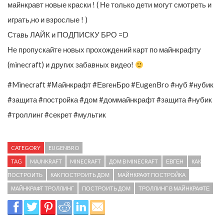
майнкравт новые краски ! ( Не только дети могут смотреть и
играть,но и взрослые ! )
Ставь ЛАЙК и ПОДПИСКУ БРО =D
Не пропускайте новых прохождений карт по майнкрафту
(minecraft) и других забавных видео!
#Minecraft #Майнкрафт #ЕвгенБро #EugenBro #нуб #нубик
#защита #постройка #дом #доммайнкрафт #защита #нубик
#троллинг #секрет #мультик
CATEGORY
EUGENBRO
TAG
MAJNKRAFT
MINECRAFT
ДОМ В MINECRAFT
ЕВГЕН
КАК
ПОСТРОИТЬ
КАК ПОСТРОИТЬ ДОМ
МАЙНКРАФТ ПОСТРОЙКА
МАЙНКРАФТ ТРОЛЛИНГ
ПОСТРОИТЬ ДОМ
ТРОЛЛИНГ В МАЙНКРАФТЕ