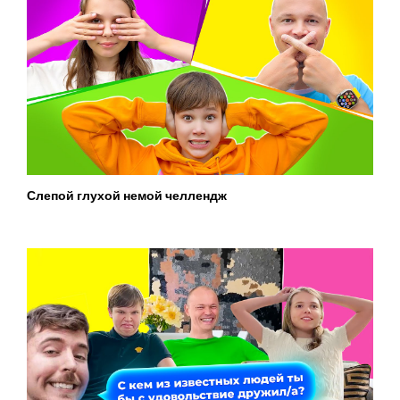
Слепой глухой немой челлендж