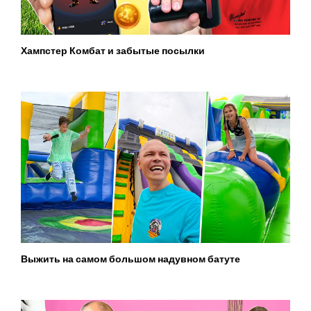
Хампстер Комбат и забытые посылки
Выжить на самом большом надувном батуте