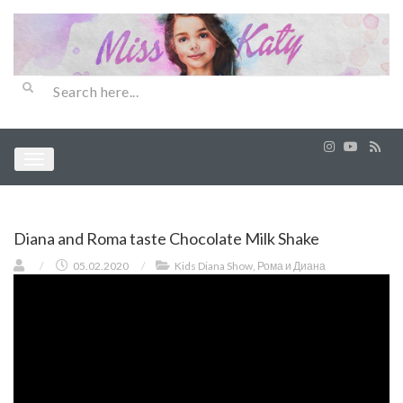
Diana and Roma taste Chocolate Milk Shake
/
05.02.2020
/
Kids Diana Show
,
Рома и Диана