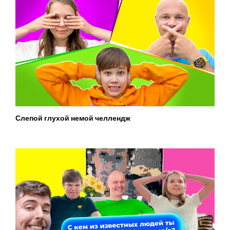
Слепой глухой немой челлендж