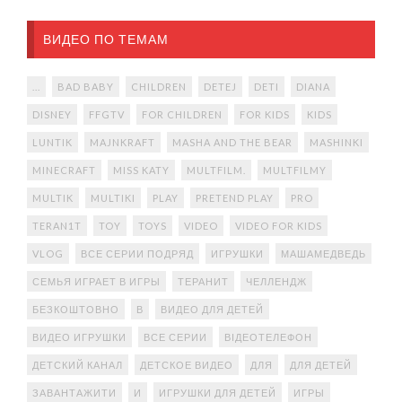
ВИДЕО ПО ТЕМАМ
...
BAD BABY
CHILDREN
DETEJ
DETI
DIANA
DISNEY
FFGTV
FOR CHILDREN
FOR KIDS
KIDS
LUNTIK
MAJNKRAFT
MASHA AND THE BEAR
MASHINKI
MINECRAFT
MISS KATY
MULTFILM.
MULTFILMY
MULTIK
MULTIKI
PLAY
PRETEND PLAY
PRO
TERAN1T
TOY
TOYS
VIDEO
VIDEO FOR KIDS
VLOG
ВСЕ СЕРИИ ПОДРЯД
ИГРУШКИ
МАШАМЕДВЕДЬ
СЕМЬЯ ИГРАЕТ В ИГРЫ
ТЕРАНИТ
ЧЕЛЛЕНДЖ
БЕЗКОШТОВНО
В
ВИДЕО ДЛЯ ДЕТЕЙ
ВИДЕО ИГРУШКИ
ВСЕ СЕРИИ
ВІДЕОТЕЛЕФОН
ДЕТСКИЙ КАНАЛ
ДЕТСКОЕ ВИДЕО
ДЛЯ
ДЛЯ ДЕТЕЙ
ЗАВАНТАЖИТИ
И
ИГРУШКИ ДЛЯ ДЕТЕЙ
ИГРЫ