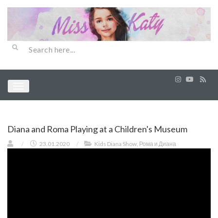
Diana and Roma Playing at a Children's Museum
/
23.01.2020
/
Kids Diana Show
,
Рома и Диана