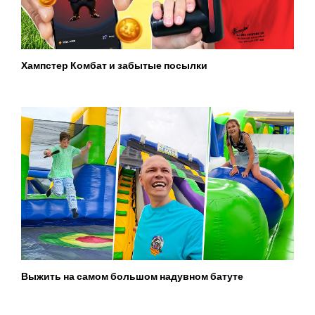
Хампстер Комбат и забытые посылки
Выжить на самом большом надувном батуте