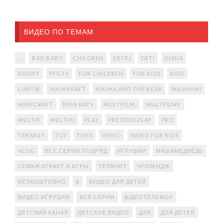
ВИДЕО ПО ТЕМАМ
...
BAD BABY
CHILDREN
DETEJ
DETI
DIANA
DISNEY
FFGTV
FOR CHILDREN
FOR KIDS
KIDS
LUNTIK
MAJNKRAFT
MASHA AND THE BEAR
MASHINKI
MINECRAFT
MISS KATY
MULTFILM.
MULTFILMY
MULTIK
MULTIKI
PLAY
PRETEND PLAY
PRO
TERAN1T
TOY
TOYS
VIDEO
VIDEO FOR KIDS
VLOG
ВСЕ СЕРИИ ПОДРЯД
ИГРУШКИ
МАШАМЕДВЕДЬ
СЕМЬЯ ИГРАЕТ В ИГРЫ
ТЕРАНИТ
ЧЕЛЛЕНДЖ
БЕЗКОШТОВНО
В
ВИДЕО ДЛЯ ДЕТЕЙ
ВИДЕО ИГРУШКИ
ВСЕ СЕРИИ
ВІДЕОТЕЛЕФОН
ДЕТСКИЙ КАНАЛ
ДЕТСКОЕ ВИДЕО
ДЛЯ
ДЛЯ ДЕТЕЙ