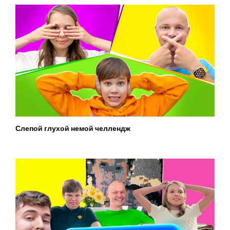
Слепой глухой немой челлендж