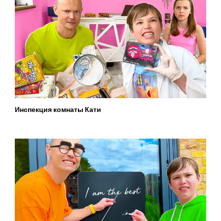
Инспекция комнаты Кати