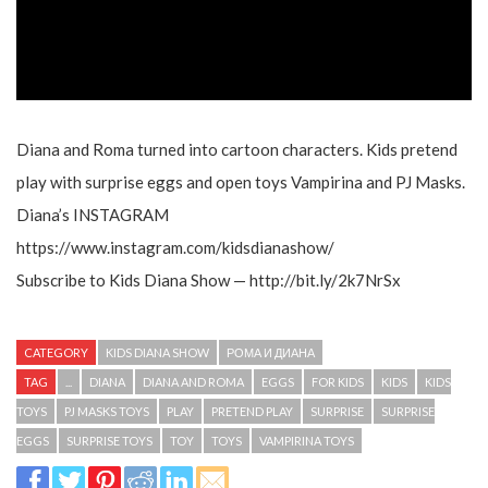
Diana and Roma turned into cartoon characters. Kids pretend
play with surprise eggs and open toys Vampirina and PJ Masks.
Diana’s INSTAGRAM
https://www.instagram.com/kidsdianashow/
Subscribe to Kids Diana Show — http://bit.ly/2k7NrSx
CATEGORY
KIDS DIANA SHOW
РОМА И ДИАНА
TAG
...
DIANA
DIANA AND ROMA
EGGS
FOR KIDS
KIDS
KIDS
TOYS
PJ MASKS TOYS
PLAY
PRETEND PLAY
SURPRISE
SURPRISE
EGGS
SURPRISE TOYS
TOY
TOYS
VAMPIRINA TOYS