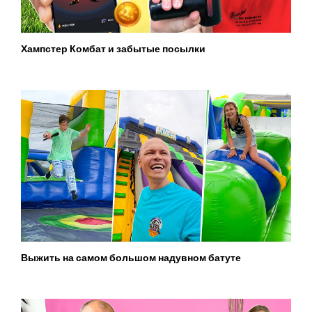
Хампстер Комбат и забытые посылки
Выжить на самом большом надувном батуте