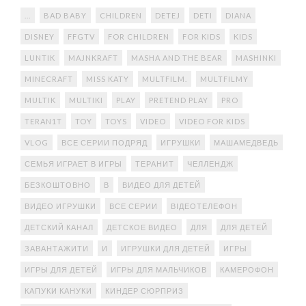
...
BAD BABY
CHILDREN
DETEJ
DETI
DIANA
DISNEY
FFGTV
FOR CHILDREN
FOR KIDS
KIDS
LUNTIK
MAJNKRAFT
MASHA AND THE BEAR
MASHINKI
MINECRAFT
MISS KATY
MULTFILM.
MULTFILMY
MULTIK
MULTIKI
PLAY
PRETEND PLAY
PRO
TERAN1T
TOY
TOYS
VIDEO
VIDEO FOR KIDS
VLOG
ВСЕ СЕРИИ ПОДРЯД
ИГРУШКИ
МАШАМЕДВЕДЬ
СЕМЬЯ ИГРАЕТ В ИГРЫ
ТЕРАНИТ
ЧЕЛЛЕНДЖ
БЕЗКОШТОВНО
В
ВИДЕО ДЛЯ ДЕТЕЙ
ВИДЕО ИГРУШКИ
ВСЕ СЕРИИ
ВІДЕОТЕЛЕФОН
ДЕТСКИЙ КАНАЛ
ДЕТСКОЕ ВИДЕО
ДЛЯ
ДЛЯ ДЕТЕЙ
ЗАВАНТАЖИТИ
И
ИГРУШКИ ДЛЯ ДЕТЕЙ
ИГРЫ
ИГРЫ ДЛЯ ДЕТЕЙ
ИГРЫ ДЛЯ МАЛЬЧИКОВ
КАМЕРОФОН
КАПУКИ КАНУКИ
КИНДЕР СЮРПРИЗ