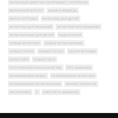
МАЛЕНЬКАЯ ДЕВОЧКА РАСКРЫВАЕТ СЮРПРИЗЫ
МАЛЕНЬКИЙ БЛОГЕР
МАША И МЕДВЕДЬ
МНОГО ИГРУШЕК
МУЛЬТИКИ ДЛЯ ДЕТЕЙ
МУЛЬТИКИ ДЛЯ МАЛЫШЕЙ
МУЛЬТИКИ ПРО МАШИНКИ
МУЛЬТФИЛЬМЫ ДЛЯ ДЕТЕЙ
НАДСИЛАННЯ
НОВЫЕ МУЛЬТИКИ
НОВЫЕ МУЛЬТФИЛЬМЫ
НОВЫЕ СЕРИИ
НОВЫЙ СЕЗОН
ОБЗОР ИГРУШЕК
ПАПА ТАЙМ
ПОДІЛИТИСЯ
ПОПУЛЯРНЫЙ КАНАЛ НА ЮТУБЕ
ПРО МАШИНКИ
РАЗВИВАЮЩЕЕ ВИДЕО
РАЗВИВАЮЩИЕ МУЛЬТИКИ
РАЗВИВАЮЩИЕ МУЛЬТФИЛЬМЫ
РАННЕЕ РАЗВИТИЕ
РАСПАКОВКА
С
СМОТРЕТЬ МАШИНКИ