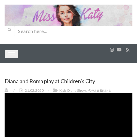
Diana and Roma play at Children's City
/
21.02.2020
/
Kids Diana Show
,
Рома и Диана