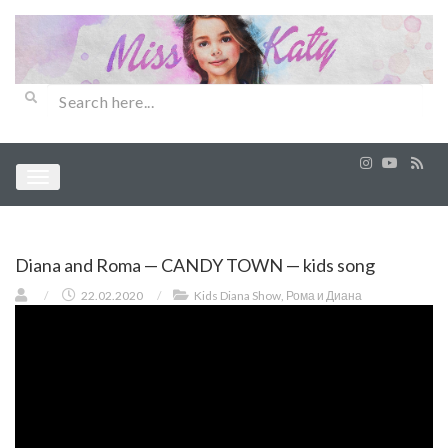
Diana and Roma — CANDY TOWN — kids song
/
22.02.2020
/
Kids Diana Show
,
Рома и Диана