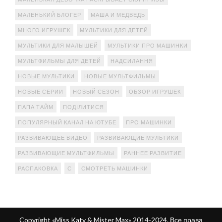
МАЛЕНЬКИЙ БЛОГЕР
МАША И МЕДВЕДЬ
МНОГО ИГРУШЕК
МУЛЬТИКИ ДЛЯ ДЕТЕЙ
МУЛЬТИКИ ДЛЯ МАЛЫШЕЙ
МУЛЬТИКИ ПРО МАШИНКИ
МУЛЬТФИЛЬМЫ ДЛЯ ДЕТЕЙ
НАДСИЛАННЯ
НОВЫЕ МУЛЬТИКИ
НОВЫЕ МУЛЬТФИЛЬМЫ
НОВЫЕ СЕРИИ
НОВЫЙ СЕЗОН
ОБЗОР ИГРУШЕК
ПАПА ТАЙМ
ПОДІЛИТИСЯ
ПОПУЛЯРНЫЙ КАНАЛ НА ЮТУБЕ
ПРО МАШИНКИ
РАЗВИВАЮЩЕЕ ВИДЕО
РАЗВИВАЮЩИЕ МУЛЬТИКИ
РАЗВИВАЮЩИЕ МУЛЬТФИЛЬМЫ
РАННЕЕ РАЗВИТИЕ
РАСПАКОВКА
С
СМОТРЕТЬ МАШИНКИ
Copyright «Miss Katy & Mister Max» 2014-2024. Все права