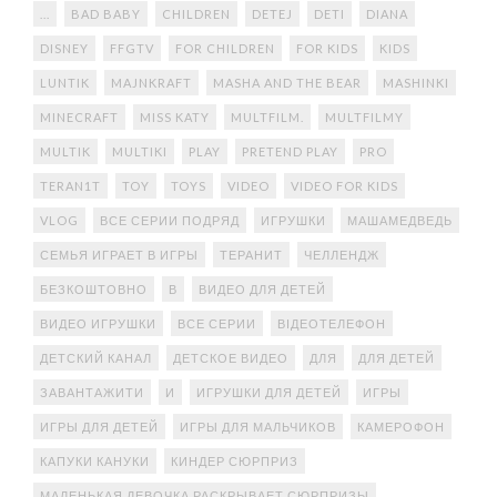
...
BAD BABY
CHILDREN
DETEJ
DETI
DIANA
DISNEY
FFGTV
FOR CHILDREN
FOR KIDS
KIDS
LUNTIK
MAJNKRAFT
MASHA AND THE BEAR
MASHINKI
MINECRAFT
MISS KATY
MULTFILM.
MULTFILMY
MULTIK
MULTIKI
PLAY
PRETEND PLAY
PRO
TERAN1T
TOY
TOYS
VIDEO
VIDEO FOR KIDS
VLOG
ВСЕ СЕРИИ ПОДРЯД
ИГРУШКИ
МАШАМЕДВЕДЬ
СЕМЬЯ ИГРАЕТ В ИГРЫ
ТЕРАНИТ
ЧЕЛЛЕНДЖ
БЕЗКОШТОВНО
В
ВИДЕО ДЛЯ ДЕТЕЙ
ВИДЕО ИГРУШКИ
ВСЕ СЕРИИ
ВІДЕОТЕЛЕФОН
ДЕТСКИЙ КАНАЛ
ДЕТСКОЕ ВИДЕО
ДЛЯ
ДЛЯ ДЕТЕЙ
ЗАВАНТАЖИТИ
И
ИГРУШКИ ДЛЯ ДЕТЕЙ
ИГРЫ
ИГРЫ ДЛЯ ДЕТЕЙ
ИГРЫ ДЛЯ МАЛЬЧИКОВ
КАМЕРОФОН
КАПУКИ КАНУКИ
КИНДЕР СЮРПРИЗ
МАЛЕНЬКАЯ ДЕВОЧКА РАСКРЫВАЕТ СЮРПРИЗЫ