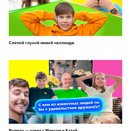
Слепой глухой немой челлендж
Вопрос — ответ с Максом и Катей