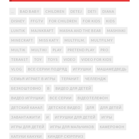
...
BAD BABY
CHILDREN
DETEJ
DETI
DIANA
DISNEY
FFGTV
FOR CHILDREN
FOR KIDS
KIDS
LUNTIK
MAJNKRAFT
MASHA AND THE BEAR
MASHINKI
MINECRAFT
MISS KATY
MULTFILM.
MULTFILMY
MULTIK
MULTIKI
PLAY
PRETEND PLAY
PRO
TERAN1T
TOY
TOYS
VIDEO
VIDEO FOR KIDS
VLOG
ВСЕ СЕРИИ ПОДРЯД
ИГРУШКИ
МАШАМЕДВЕДЬ
СЕМЬЯ ИГРАЕТ В ИГРЫ
ТЕРАНИТ
ЧЕЛЛЕНДЖ
БЕЗКОШТОВНО
В
ВИДЕО ДЛЯ ДЕТЕЙ
ВИДЕО ИГРУШКИ
ВСЕ СЕРИИ
ВІДЕОТЕЛЕФОН
ДЕТСКИЙ КАНАЛ
ДЕТСКОЕ ВИДЕО
ДЛЯ
ДЛЯ ДЕТЕЙ
ЗАВАНТАЖИТИ
И
ИГРУШКИ ДЛЯ ДЕТЕЙ
ИГРЫ
ИГРЫ ДЛЯ ДЕТЕЙ
ИГРЫ ДЛЯ МАЛЬЧИКОВ
КАМЕРОФОН
КАПУКИ КАНУКИ
КИНДЕР СЮРПРИЗ