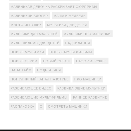
МАЛЕНЬКАЯ ДЕВОЧКА РАСКРЫВАЕТ СЮРПРИЗЫ
МАЛЕНЬКИЙ БЛОГЕР
МАША И МЕДВЕДЬ
МНОГО ИГРУШЕК
МУЛЬТИКИ ДЛЯ ДЕТЕЙ
МУЛЬТИКИ ДЛЯ МАЛЫШЕЙ
МУЛЬТИКИ ПРО МАШИНКИ
МУЛЬТФИЛЬМЫ ДЛЯ ДЕТЕЙ
НАДСИЛАННЯ
НОВЫЕ МУЛЬТИКИ
НОВЫЕ МУЛЬТФИЛЬМЫ
НОВЫЕ СЕРИИ
НОВЫЙ СЕЗОН
ОБЗОР ИГРУШЕК
ПАПА ТАЙМ
ПОДІЛИТИСЯ
ПОПУЛЯРНЫЙ КАНАЛ НА ЮТУБЕ
ПРО МАШИНКИ
РАЗВИВАЮЩЕЕ ВИДЕО
РАЗВИВАЮЩИЕ МУЛЬТИКИ
РАЗВИВАЮЩИЕ МУЛЬТФИЛЬМЫ
РАННЕЕ РАЗВИТИЕ
РАСПАКОВКА
С
СМОТРЕТЬ МАШИНКИ