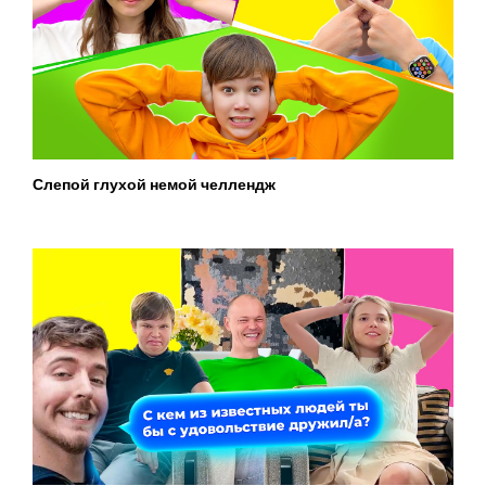
Слепой глухой немой челлендж