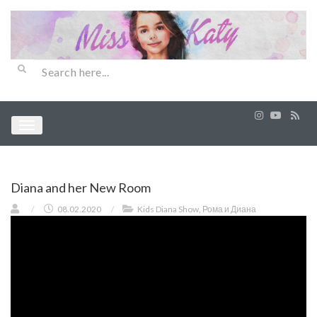
Diana and her New Room
/
08.02.2020
/
Kids Diana Show
,
Рома и Диана