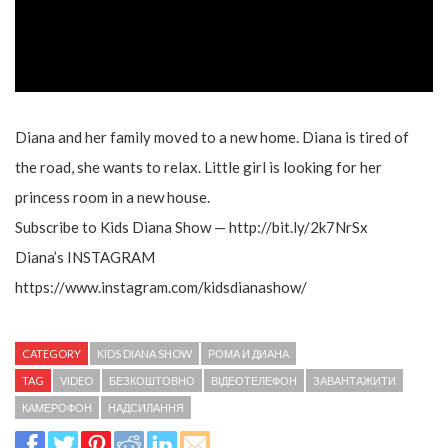
Diana and her family moved to a new home. Diana is tired of
the road, she wants to relax. Little girl is looking for her
princess room in a new house.
Subscribe to Kids Diana Show — http://bit.ly/2k7NrSx
Diana’s INSTAGRAM
https://www.instagram.com/kidsdianashow/
CATEGORY
KIDS DIANA SHOW
РОМА И ДИАНА
TAG
VIDEO
БЕЗКОШТОВНО
ВІДЕОТЕЛЕФОН
ЗАВАНТАЖИТИ
КАМЕРОФОН
НАДСИЛАННЯ