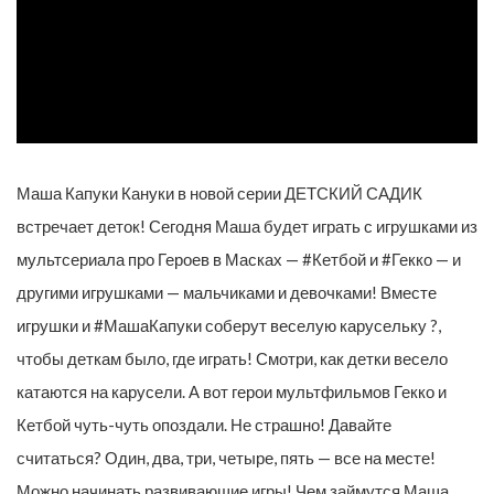
Маша Капуки Кануки в новой серии ДЕТСКИЙ САДИК
встречает деток! Сегодня Маша будет играть с игрушками из
мультсериала про Героев в Масках — #Кетбой и #Гекко — и
другими игрушками — мальчиками и девочками! Вместе
игрушки и #МашаКапуки соберут веселую карусельку ?,
чтобы деткам было, где играть! Смотри, как детки весело
катаются на карусели. А вот герои мультфильмов Гекко и
Кетбой чуть-чуть опоздали. Не страшно! Давайте
считаться? Один, два, три, четыре, пять — все на месте!
Можно начинать развивающие игры! Чем займутся Маша