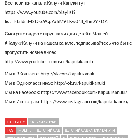
Все новинки канала Капуки Кануки тут
https://www.youtube.com/playlist?
list=PLiIdmM3Dxc9CpYx5M91Kw0Nl_4hn2Y7DK
Смотрите видео с игрушками для детей и Машей
#КапукиКануки на нашем канале, подписывайтесь что бы не
пропустить новые видео
http://www.youtube.com/user/kapukikanuki
Мы в ВКонтакте: http://vk.com/kapukikanuki
Мы в Одноклассниках: http://ok.ru/kapukikanuki
Мы на Facebook: https://www.facebook.com/KapukiKanuki/
Мы в Инстаграм: https://www.instagram.com/kapuki_kanuki/
CATEGORY
КАПУКИ КАНУКИ
TAG
MULTIKI
ДЕТСКИЙ САД
ДЕТСКИЙ САД КАПУКИ КАНУКИ