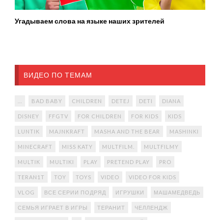
Угадываем слова на языке наших зрителей
ВИДЕО ПО ТЕМАМ
...
BAD BABY
CHILDREN
DETEJ
DETI
DIANA
DISNEY
FFGTV
FOR CHILDREN
FOR KIDS
KIDS
LUNTIK
MAJNKRAFT
MASHA AND THE BEAR
MASHINKI
MINECRAFT
MISS KATY
MULTFILM.
MULTFILMY
MULTIK
MULTIKI
PLAY
PRETEND PLAY
PRO
TERAN1T
TOY
TOYS
VIDEO
VIDEO FOR KIDS
VLOG
ВСЕ СЕРИИ ПОДРЯД
ИГРУШКИ
МАШАМЕДВЕДЬ
СЕМЬЯ ИГРАЕТ В ИГРЫ
ТЕРАНИТ
ЧЕЛЛЕНДЖ