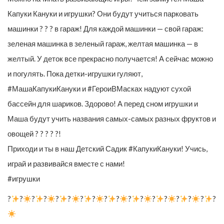
Капуки Кануки и игрушки? Они будут учиться парковать
машинки ? ? ? в гараж! Для каждой машинки — свой гараж:
зеленая машинка в зеленый гараж, желтая машинка — в
желтый. У деток все прекрасно получается! А сейчас можно
и погулять. Пока детки-игрушки гуляют,
#МашаКапукиКануки и #ГероиВМасках надуют сухой
бассейн для шариков. Здорово! А перед сном игрушки и
Маша будут учить названия самых-самых разных фруктов и
овощей ? ? ? ? ?!
Приходи и ты в наш Детский Садик #КапукиКануки! Учись,
играй и развивайся вместе с нами!
#игрушки
?
?
?
?
?
?
?
?
?
?
?
?
?
?
?
?
?
?