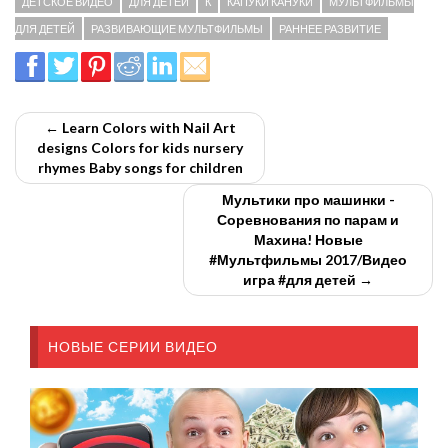
ДЕТСКОЕ ВИДЕО
ДЛЯ ДЕТЕЙ
К
КАПУКИ КАНУКИ
МУЛЬТФИЛЬМЫ
ДЛЯ ДЕТЕЙ
РАЗВИВАЮЩИЕ МУЛЬТФИЛЬМЫ
РАННЕЕ РАЗВИТИЕ
← Learn Colors with Nail Art
designs Colors for kids nursery
rhymes Baby songs for children
Мультики про машинки -
Соревнования по парам и
Махина! Новые
#Мультфильмы 2017/Видео
игра #для детей →
НОВЫЕ СЕРИИ ВИДЕО