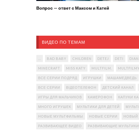
Вопрос — ответ с Максом и Катей
ВИДЕО ПО ТЕМАМ
...
BAD BABY
CHILDREN
DETEJ
DETI
DIAN
MINECRAFT
MISS KATY
MULTFILM.
MULTFILM
ВСЕ СЕРИИ ПОДРЯД
ИГРУШКИ
МАШАМЕДВЕДЬ
ВСЕ СЕРИИ
ВІДЕОТЕЛЕФОН
ДЕТСКИЙ КАНАЛ
ИГРЫ ДЛЯ МАЛЬЧИКОВ
КАМЕРОФОН
КАПУКИ К
МНОГО ИГРУШЕК
МУЛЬТИКИ ДЛЯ ДЕТЕЙ
МУЛЬТ
НОВЫЕ МУЛЬТФИЛЬМЫ
НОВЫЕ СЕРИИ
НОВЫЙ
РАЗВИВАЮЩЕЕ ВИДЕО
РАЗВИВАЮЩИЕ МУЛЬТИКИ