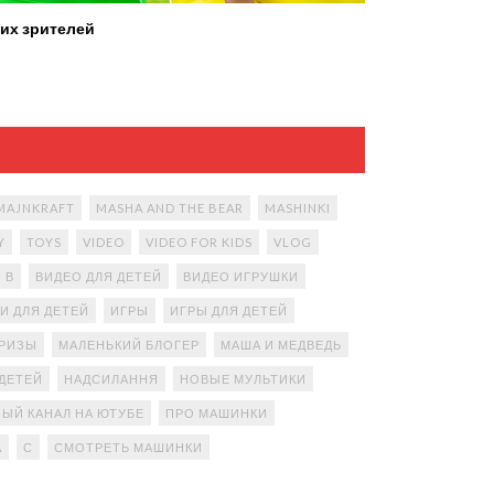
их зрителей
MAJNKRAFT
MASHA AND THE BEAR
MASHINKI
Y
TOYS
VIDEO
VIDEO FOR KIDS
VLOG
В
ВИДЕО ДЛЯ ДЕТЕЙ
ВИДЕО ИГРУШКИ
И ДЛЯ ДЕТЕЙ
ИГРЫ
ИГРЫ ДЛЯ ДЕТЕЙ
ПРИЗЫ
МАЛЕНЬКИЙ БЛОГЕР
МАША И МЕДВЕДЬ
ДЕТЕЙ
НАДСИЛАННЯ
НОВЫЕ МУЛЬТИКИ
ЫЙ КАНАЛ НА ЮТУБЕ
ПРО МАШИНКИ
А
С
СМОТРЕТЬ МАШИНКИ