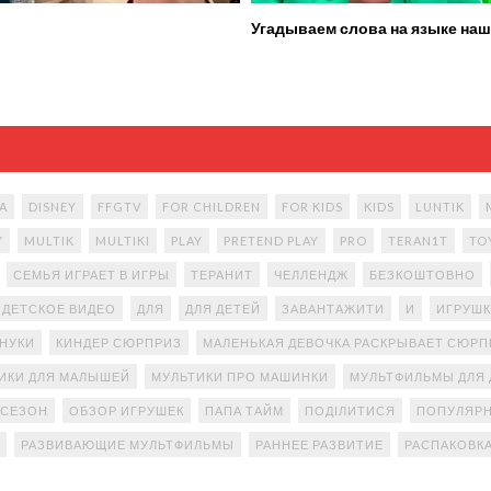
Угадываем слова на языке наш
A
DISNEY
FFGTV
FOR CHILDREN
FOR KIDS
KIDS
LUNTIK
Y
MULTIK
MULTIKI
PLAY
PRETEND PLAY
PRO
TERAN1T
TO
СЕМЬЯ ИГРАЕТ В ИГРЫ
ТЕРАНИТ
ЧЕЛЛЕНДЖ
БЕЗКОШТОВНО
ДЕТСКОЕ ВИДЕО
ДЛЯ
ДЛЯ ДЕТЕЙ
ЗАВАНТАЖИТИ
И
ИГРУШК
АНУКИ
КИНДЕР СЮРПРИЗ
МАЛЕНЬКАЯ ДЕВОЧКА РАСКРЫВАЕТ СЮР
ИКИ ДЛЯ МАЛЫШЕЙ
МУЛЬТИКИ ПРО МАШИНКИ
МУЛЬТФИЛЬМЫ ДЛЯ 
 СЕЗОН
ОБЗОР ИГРУШЕК
ПАПА ТАЙМ
ПОДІЛИТИСЯ
ПОПУЛЯРН
РАЗВИВАЮЩИЕ МУЛЬТФИЛЬМЫ
РАННЕЕ РАЗВИТИЕ
РАСПАКОВК