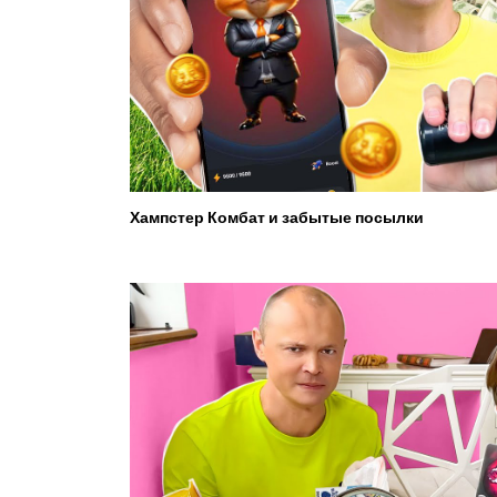
Хампстер Комбат и забытые посылки