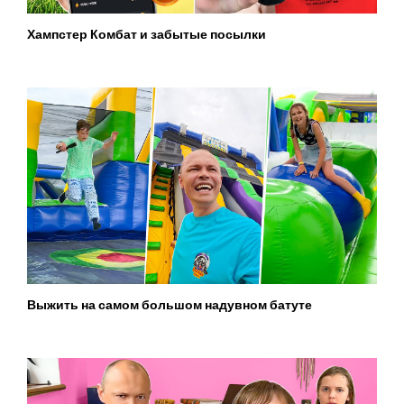
Хампстер Комбат и забытые посылки
Выжить на самом большом надувном батуте