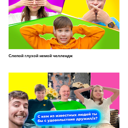
Слепой глухой немой челлендж