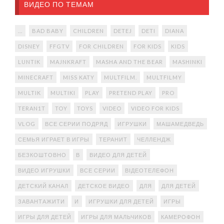
ВИДЕО ПО ТЕМАМ
...
BAD BABY
CHILDREN
DETEJ
DETI
DIANA
DISNEY
FFGTV
FOR CHILDREN
FOR KIDS
KIDS
LUNTIK
MAJNKRAFT
MASHA AND THE BEAR
MASHINKI
MINECRAFT
MISS KATY
MULTFILM.
MULTFILMY
MULTIK
MULTIKI
PLAY
PRETEND PLAY
PRO
TERAN1T
TOY
TOYS
VIDEO
VIDEO FOR KIDS
VLOG
ВСЕ СЕРИИ ПОДРЯД
ИГРУШКИ
МАШАМЕДВЕДЬ
СЕМЬЯ ИГРАЕТ В ИГРЫ
ТЕРАНИТ
ЧЕЛЛЕНДЖ
БЕЗКОШТОВНО
В
ВИДЕО ДЛЯ ДЕТЕЙ
ВИДЕО ИГРУШКИ
ВСЕ СЕРИИ
ВІДЕОТЕЛЕФОН
ДЕТСКИЙ КАНАЛ
ДЕТСКОЕ ВИДЕО
ДЛЯ
ДЛЯ ДЕТЕЙ
ЗАВАНТАЖИТИ
И
ИГРУШКИ ДЛЯ ДЕТЕЙ
ИГРЫ
ИГРЫ ДЛЯ ДЕТЕЙ
ИГРЫ ДЛЯ МАЛЬЧИКОВ
КАМЕРОФОН