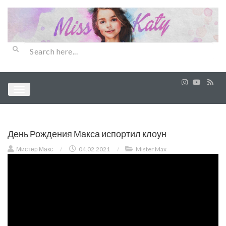
День Рождения Макса испортил клоун
Мистер Макс
/
04.02.2021
/
Mister Max