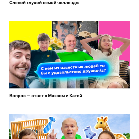
Слепой глухой немой челлендж
Вопрос — ответ с Максом и Катей