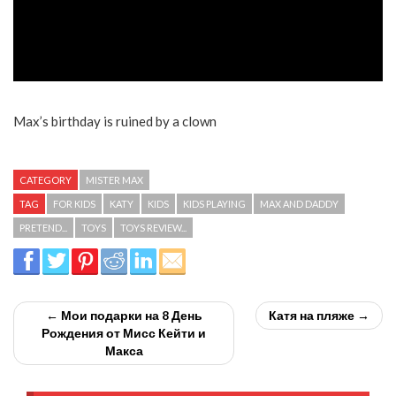
Max’s birthday is ruined by a clown
CATEGORY
MISTER MAX
TAG
FOR KIDS
KATY
KIDS
KIDS PLAYING
MAX AND DADDY
PRETEND...
TOYS
TOYS REVIEW...
← Мои подарки на 8 День
Катя на пляже →
Рождения от Мисс Кейти и
Макса