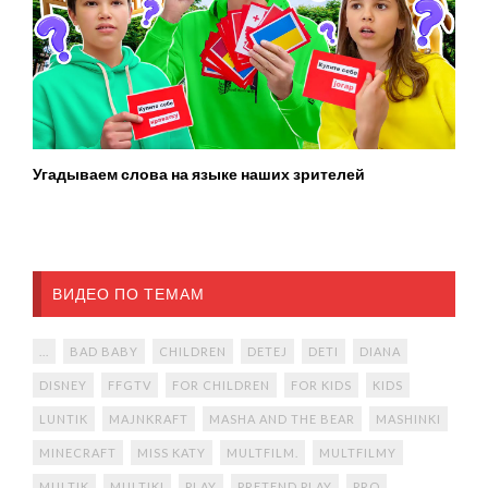
Угадываем слова на языке наших зрителей
ВИДЕО ПО ТЕМАМ
...
BAD BABY
CHILDREN
DETEJ
DETI
DIANA
DISNEY
FFGTV
FOR CHILDREN
FOR KIDS
KIDS
LUNTIK
MAJNKRAFT
MASHA AND THE BEAR
MASHINKI
MINECRAFT
MISS KATY
MULTFILM.
MULTFILMY
MULTIK
MULTIKI
PLAY
PRETEND PLAY
PRO