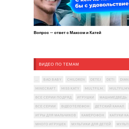
Вопрос — ответ с Максом и Катей
ВИДЕО ПО ТЕМАМ
...
BAD BABY
CHILDREN
DETEJ
DETI
DIAN
MINECRAFT
MISS KATY
MULTFILM.
MULTFILM
ВСЕ СЕРИИ ПОДРЯД
ИГРУШКИ
МАШАМЕДВЕДЬ
ВСЕ СЕРИИ
ВІДЕОТЕЛЕФОН
ДЕТСКИЙ КАНАЛ
ИГРЫ ДЛЯ МАЛЬЧИКОВ
КАМЕРОФОН
КАПУКИ К
МНОГО ИГРУШЕК
МУЛЬТИКИ ДЛЯ ДЕТЕЙ
МУЛЬТ