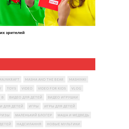
их зрителей
MAJNKRAFT
MASHA AND THE BEAR
MASHINKI
Y
TOYS
VIDEO
VIDEO FOR KIDS
VLOG
В
ВИДЕО ДЛЯ ДЕТЕЙ
ВИДЕО ИГРУШКИ
И ДЛЯ ДЕТЕЙ
ИГРЫ
ИГРЫ ДЛЯ ДЕТЕЙ
ПРИЗЫ
МАЛЕНЬКИЙ БЛОГЕР
МАША И МЕДВЕДЬ
ДЕТЕЙ
НАДСИЛАННЯ
НОВЫЕ МУЛЬТИКИ