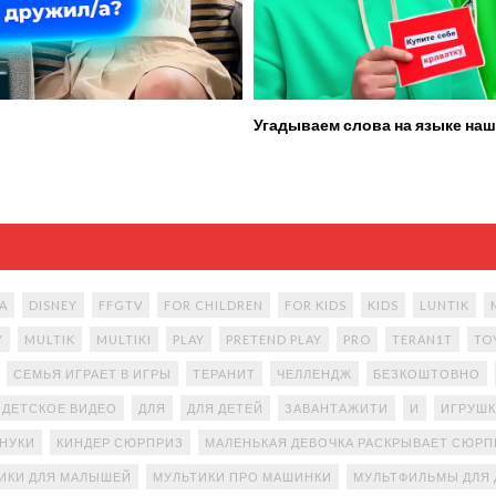
Угадываем слова на языке наш
A
DISNEY
FFGTV
FOR CHILDREN
FOR KIDS
KIDS
LUNTIK
Y
MULTIK
MULTIKI
PLAY
PRETEND PLAY
PRO
TERAN1T
TO
СЕМЬЯ ИГРАЕТ В ИГРЫ
ТЕРАНИТ
ЧЕЛЛЕНДЖ
БЕЗКОШТОВНО
ДЕТСКОЕ ВИДЕО
ДЛЯ
ДЛЯ ДЕТЕЙ
ЗАВАНТАЖИТИ
И
ИГРУШК
АНУКИ
КИНДЕР СЮРПРИЗ
МАЛЕНЬКАЯ ДЕВОЧКА РАСКРЫВАЕТ СЮР
ИКИ ДЛЯ МАЛЫШЕЙ
МУЛЬТИКИ ПРО МАШИНКИ
МУЛЬТФИЛЬМЫ ДЛЯ 