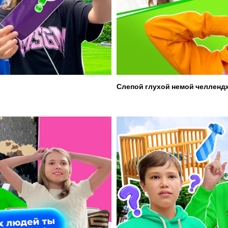
Слепой глухой немой челленд