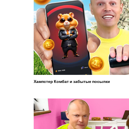
Хампстер Комбат и забытые посылки