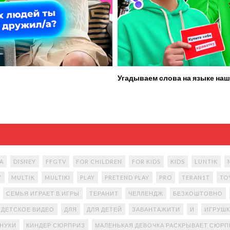
Угадываем слова на языке наш
A
DISNEY
FFGTV
FOR CHILDREN
FOR KIDS
KIDS
LUNTIK
Y
MULTIK
MULTIKI
PLAY
PRETEND PLAY
PRO
TERAN1T
TO
СЕМЬЯ ИГРАЕТ В ИГРЫ
ТЕРАНИТ
ЧЕЛЛЕНДЖ
БЕЗКОШТОВНО
ДЕТСКОЕ ВИДЕО
ДЛЯ
ДЛЯ ДЕТЕЙ
ЗАВАНТАЖИТИ
И
ИГРУШК
АНУКИ
КИНДЕР СЮРПРИЗ
МАЛЕНЬКАЯ ДЕВОЧКА РАСКРЫВАЕТ СЮР