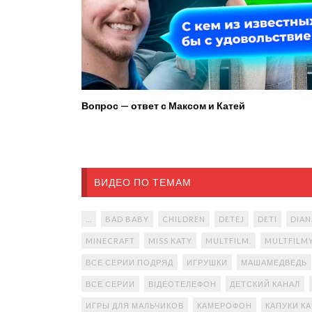
Вопрос — ответ с Максом и Катей
ВИДЕО ПО ТЕМАМ
...
BAD BABY
CHILDREN
DETEJ
DETI
DIAN
MINECRAFT
MISS KATY
MULTFILM.
MULTFILM
ВСЕ СЕРИИ ПОДРЯД
ИГРУШКИ
МАШАМЕДВЕДЬ
ВСЕ СЕРИИ
ВІДЕОТЕЛЕФОН
ДЕТСКИЙ КАНАЛ
ИГРЫ ДЛЯ МАЛЬЧИКОВ
КАМЕРОФОН
КАПУКИ К