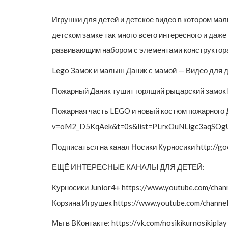
Игрушки для детей и детское видео в котором мал
детском замке так много всего интересного и даж
развивающим набором с элементами конструктора
Lego Замок и малыш Даник с мамой — Видео для
Пожарный Даник тушит горящий рыцарский замок
Пожарная часть LEGO и новый костюм пожарного Д
v=oM2_D5KqAek&t=0s&list=PLrxOuNLlgc3aqSOgU
Подписаться на канал Носики Курносики http://go
ЕЩЁ ИНТЕРЕСНЫЕ КАНАЛЫ ДЛЯ ДЕТЕЙ:
Курносики Junior4+ https://www.youtube.com/
Корзина Игрушек https://www.youtube.com/chan
Мы в ВКонтакте: https://vk.com/nosikikurnosikiplay