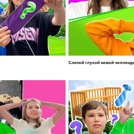
Слепой глухой немой челленд