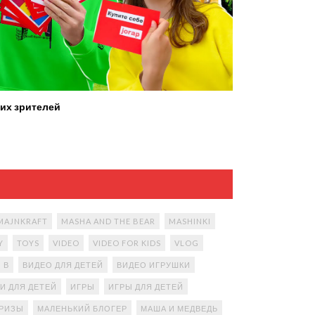
их зрителей
MAJNKRAFT
MASHA AND THE BEAR
MASHINKI
Y
TOYS
VIDEO
VIDEO FOR KIDS
VLOG
В
ВИДЕО ДЛЯ ДЕТЕЙ
ВИДЕО ИГРУШКИ
И ДЛЯ ДЕТЕЙ
ИГРЫ
ИГРЫ ДЛЯ ДЕТЕЙ
ПРИЗЫ
МАЛЕНЬКИЙ БЛОГЕР
МАША И МЕДВЕДЬ