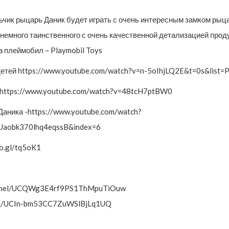
ьчик рыцарь Даник будет играть с очень интересным замком рыцар
е немного таинственного с очень качественной детализацией про
 плеймобил – Playmobil Toys
 детей https://www.youtube.com/watch?v=n-5oIhjLQ2E&t=0s&lis
 https://www.youtube.com/watch?v=48tcH7ptBW0
аника -https://www.youtube.com/watch?
aobk370lhq4eqssB&index=6
o.gl/tq5oK1
channel/UCQWg3E4rf9PS1ThMpuTiOuw
nel/UCIn-bm53CC7ZuWSlBjLq1UQ