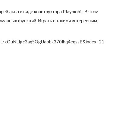
ей льва в виде конструктора Playmobil. В этом
думанных функций. Играть с такими интересным,
t=PLrxOuNLlgc3aqSOgUaobk370lhq4eqssB&index=21