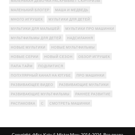
МАЛЕНЬКАЯ ДЕВОЧКА РАСКРЫВАЕТ СЮРПРИЗЫ
МАЛЕНЬКИЙ БЛОГЕР
МАША И МЕДВЕДЬ
МНОГО ИГРУШЕК
МУЛЬТИКИ ДЛЯ ДЕТЕЙ
МУЛЬТИКИ ДЛЯ МАЛЫШЕЙ
МУЛЬТИКИ ПРО МАШИНКИ
МУЛЬТФИЛЬМЫ ДЛЯ ДЕТЕЙ
НАДСИЛАННЯ
НОВЫЕ МУЛЬТИКИ
НОВЫЕ МУЛЬТФИЛЬМЫ
НОВЫЕ СЕРИИ
НОВЫЙ СЕЗОН
ОБЗОР ИГРУШЕК
ПАПА ТАЙМ
ПОДІЛИТИСЯ
ПОПУЛЯРНЫЙ КАНАЛ НА ЮТУБЕ
ПРО МАШИНКИ
РАЗВИВАЮЩЕЕ ВИДЕО
РАЗВИВАЮЩИЕ МУЛЬТИКИ
РАЗВИВАЮЩИЕ МУЛЬТФИЛЬМЫ
РАННЕЕ РАЗВИТИЕ
РАСПАКОВКА
С
СМОТРЕТЬ МАШИНКИ
Copyright «Miss Katy & Mister Max» 2014-2024. Все права