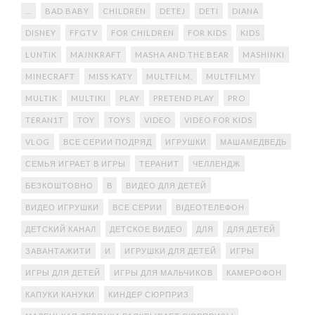
...
BAD BABY
CHILDREN
DETEJ
DETI
DIANA
DISNEY
FFGTV
FOR CHILDREN
FOR KIDS
KIDS
LUNTIK
MAJNKRAFT
MASHA AND THE BEAR
MASHINKI
MINECRAFT
MISS KATY
MULTFILM.
MULTFILMY
MULTIK
MULTIKI
PLAY
PRETEND PLAY
PRO
TERAN1T
TOY
TOYS
VIDEO
VIDEO FOR KIDS
VLOG
ВСЕ СЕРИИ ПОДРЯД
ИГРУШКИ
МАШАМЕДВЕДЬ
СЕМЬЯ ИГРАЕТ В ИГРЫ
ТЕРАНИТ
ЧЕЛЛЕНДЖ
БЕЗКОШТОВНО
В
ВИДЕО ДЛЯ ДЕТЕЙ
ВИДЕО ИГРУШКИ
ВСЕ СЕРИИ
ВІДЕОТЕЛЕФОН
ДЕТСКИЙ КАНАЛ
ДЕТСКОЕ ВИДЕО
ДЛЯ
ДЛЯ ДЕТЕЙ
ЗАВАНТАЖИТИ
И
ИГРУШКИ ДЛЯ ДЕТЕЙ
ИГРЫ
ИГРЫ ДЛЯ ДЕТЕЙ
ИГРЫ ДЛЯ МАЛЬЧИКОВ
КАМЕРОФОН
КАПУКИ КАНУКИ
КИНДЕР СЮРПРИЗ