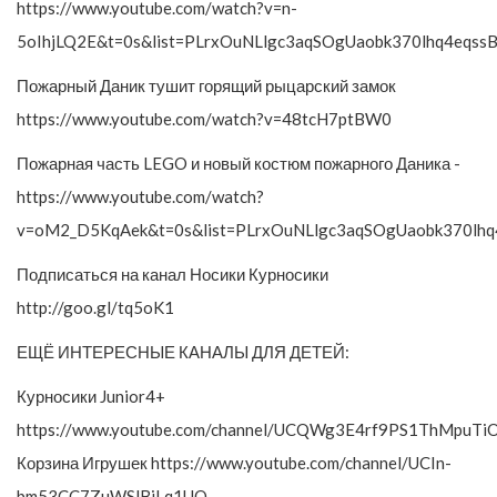
https://www.youtube.com/watch?v=n-
5oIhjLQ2E&t=0s&list=PLrxOuNLlgc3aqSOgUaobk370lhq4eqss
Пожарный Даник тушит горящий рыцарский замок
https://www.youtube.com/watch?v=48tcH7ptBW0
Пожарная часть LEGO и новый костюм пожарного Даника -
https://www.youtube.com/watch?
v=oM2_D5KqAek&t=0s&list=PLrxOuNLlgc3aqSOgUaobk370lhq
Подписаться на канал Носики Курносики
http://goo.gl/tq5oK1
ЕЩЁ ИНТЕРЕСНЫЕ КАНАЛЫ ДЛЯ ДЕТЕЙ:
Курносики Junior4+
https://www.youtube.com/channel/UCQWg3E4rf9PS1ThMpuTi
Корзина Игрушек https://www.youtube.com/channel/UCIn-
bm53CC7ZuWSlBjLq1UQ