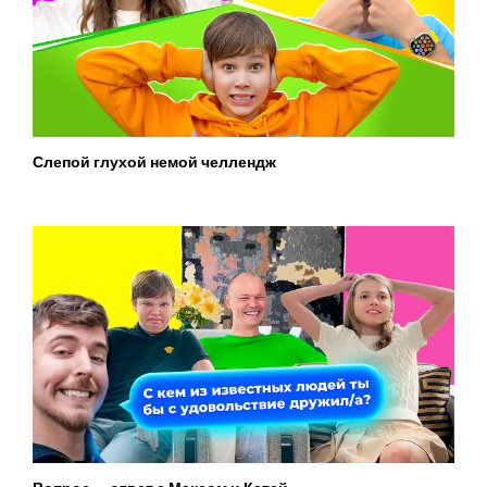
Слепой глухой немой челлендж