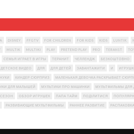
A
DISNEY
FFGTV
FOR CHILDREN
FOR KIDS
KIDS
LUNTIK
Y
MULTIK
MULTIKI
PLAY
PRETEND PLAY
PRO
TERAN1T
TO
СЕМЬЯ ИГРАЕТ В ИГРЫ
ТЕРАНИТ
ЧЕЛЛЕНДЖ
БЕЗКОШТОВНО
ДЕТСКОЕ ВИДЕО
ДЛЯ
ДЛЯ ДЕТЕЙ
ЗАВАНТАЖИТИ
И
ИГРУШК
АНУКИ
КИНДЕР СЮРПРИЗ
МАЛЕНЬКАЯ ДЕВОЧКА РАСКРЫВАЕТ СЮР
ИКИ ДЛЯ МАЛЫШЕЙ
МУЛЬТИКИ ПРО МАШИНКИ
МУЛЬТФИЛЬМЫ ДЛЯ 
 СЕЗОН
ОБЗОР ИГРУШЕК
ПАПА ТАЙМ
ПОДІЛИТИСЯ
ПОПУЛЯРН
РАЗВИВАЮЩИЕ МУЛЬТФИЛЬМЫ
РАННЕЕ РАЗВИТИЕ
РАСПАКОВК