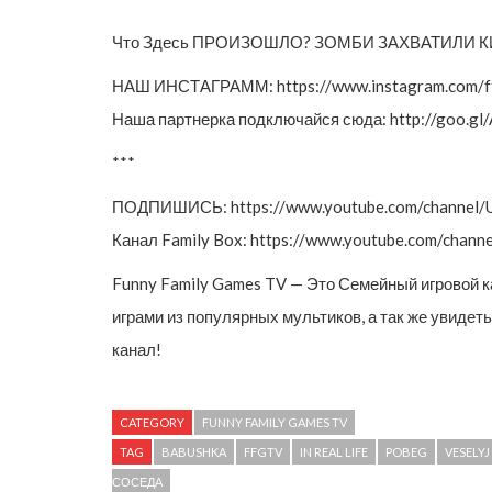
Что Здесь ПРОИЗОШЛО? ЗОМБИ ЗАХВАТИЛИ КИНО
НАШ ИНСТАГРАММ: https://www.instagram.com/ffg
Наша партнерка подключайся сюда: http://goo.gl
***
ПОДПИШИСЬ: https://www.youtube.com/channel
Канал Family Box: https://www.youtube.com/cha
Funny Family Games TV — Это Семейный игровой 
играми из популярных мультиков, а так же увидет
канал!
CATEGORY
FUNNY FAMILY GAMES TV
TAG
BABUSHKA
FFGTV
IN REAL LIFE
POBEG
VESELYJ
СОСЕДА