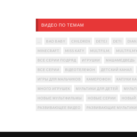
ВИДЕО ПО ТЕМАМ
...
BAD BABY
CHILDREN
DETEJ
DETI
DIAN
MINECRAFT
MISS KATY
MULTFILM.
MULTFILM
ВСЕ СЕРИИ ПОДРЯД
ИГРУШКИ
МАШАМЕДВЕДЬ
ВСЕ СЕРИИ
ВІДЕОТЕЛЕФОН
ДЕТСКИЙ КАНАЛ
ИГРЫ ДЛЯ МАЛЬЧИКОВ
КАМЕРОФОН
КАПУКИ К
МНОГО ИГРУШЕК
МУЛЬТИКИ ДЛЯ ДЕТЕЙ
МУЛЬТ
НОВЫЕ МУЛЬТФИЛЬМЫ
НОВЫЕ СЕРИИ
НОВЫЙ
РАЗВИВАЮЩЕЕ ВИДЕО
РАЗВИВАЮЩИЕ МУЛЬТИКИ