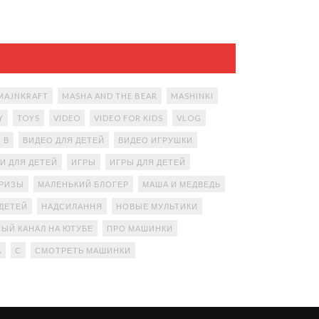
MAJNKRAFT
MASHA AND THE BEAR
MASHINKI
Y
TOYS
VIDEO
VIDEO FOR KIDS
VLOG
В
ВИДЕО ДЛЯ ДЕТЕЙ
ВИДЕО ИГРУШКИ
И ДЛЯ ДЕТЕЙ
ИГРЫ
ИГРЫ ДЛЯ ДЕТЕЙ
ПРИЗЫ
МАЛЕНЬКИЙ БЛОГЕР
МАША И МЕДВЕДЬ
ДЕТЕЙ
НАДСИЛАННЯ
НОВЫЕ МУЛЬТИКИ
ЫЙ КАНАЛ НА ЮТУБЕ
ПРО МАШИНКИ
А
С
СМОТРЕТЬ МАШИНКИ