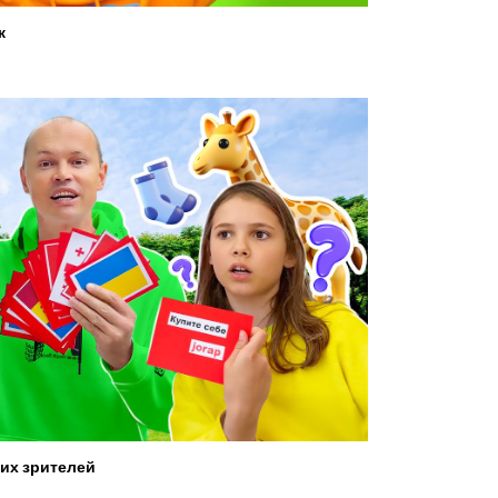
ж
их зрителей