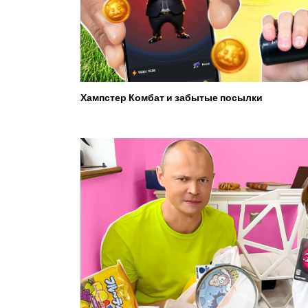
Хампстер Комбат и забытые посылки