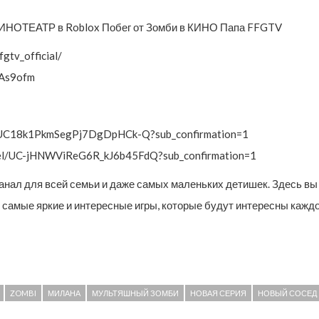
ТЕАТР в Roblox Побег от Зомби в КИНО Папа FFGTV
tv_official/
/As9ofm
/UC18k1PkmSegPj7DgDpHCk-Q?sub_confirmation=1
nnel/UC-jHNWViReG6R_kJ6b45FdQ?sub_confirmation=1
канал для всей семьи и даже самых маленьких детишек. Здесь 
ь самые яркие и интересные игры, которые будут интересны кажд
ZOMBI
МИЛАНА
МУЛЬТЯШНЫЙ ЗОМБИ
НОВАЯ СЕРИЯ
НОВЫЙ СОСЕД