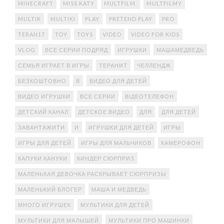
MINECRAFT
MISS KATY
MULTFILM.
MULTFILMY
MULTIK
MULTIKI
PLAY
PRETEND PLAY
PRO
TERAN1T
TOY
TOYS
VIDEO
VIDEO FOR KIDS
VLOG
ВСЕ СЕРИИ ПОДРЯД
ИГРУШКИ
МАШАМЕДВЕДЬ
СЕМЬЯ ИГРАЕТ В ИГРЫ
ТЕРАНИТ
ЧЕЛЛЕНДЖ
БЕЗКОШТОВНО
В
ВИДЕО ДЛЯ ДЕТЕЙ
ВИДЕО ИГРУШКИ
ВСЕ СЕРИИ
ВІДЕОТЕЛЕФОН
ДЕТСКИЙ КАНАЛ
ДЕТСКОЕ ВИДЕО
ДЛЯ
ДЛЯ ДЕТЕЙ
ЗАВАНТАЖИТИ
И
ИГРУШКИ ДЛЯ ДЕТЕЙ
ИГРЫ
ИГРЫ ДЛЯ ДЕТЕЙ
ИГРЫ ДЛЯ МАЛЬЧИКОВ
КАМЕРОФОН
КАПУКИ КАНУКИ
КИНДЕР СЮРПРИЗ
МАЛЕНЬКАЯ ДЕВОЧКА РАСКРЫВАЕТ СЮРПРИЗЫ
МАЛЕНЬКИЙ БЛОГЕР
МАША И МЕДВЕДЬ
МНОГО ИГРУШЕК
МУЛЬТИКИ ДЛЯ ДЕТЕЙ
МУЛЬТИКИ ДЛЯ МАЛЫШЕЙ
МУЛЬТИКИ ПРО МАШИНКИ