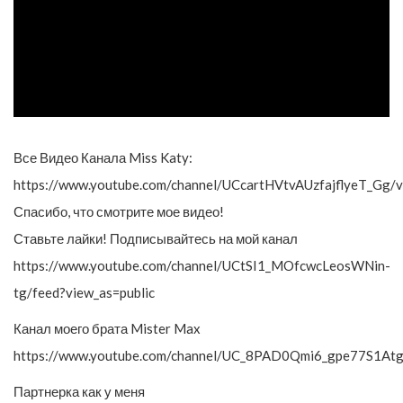
Все Видео Канала Miss Katy:
https://www.youtube.com/channel/UCcartHVtvAUzfajflyeT_Gg/v
Спасибо, что смотрите мое видео!
Ставьте лайки! Подписывайтесь на мой канал
https://www.youtube.com/channel/UCtSI1_MOfcwcLeosWNin-
tg/feed?view_as=public
Канал моего брата Mister Max
https://www.youtube.com/channel/UC_8PAD0Qmi6_gpe77S1At
Партнерка как у меня