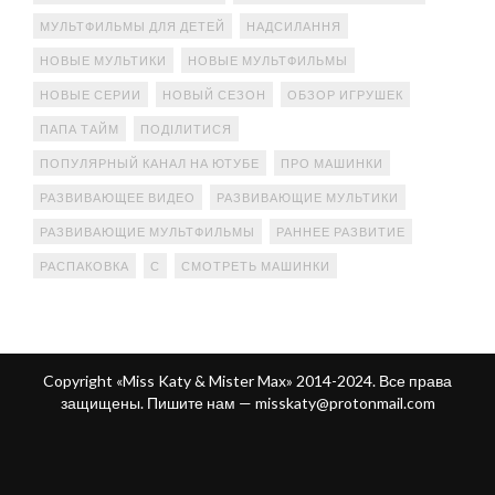
МУЛЬТФИЛЬМЫ ДЛЯ ДЕТЕЙ
НАДСИЛАННЯ
НОВЫЕ МУЛЬТИКИ
НОВЫЕ МУЛЬТФИЛЬМЫ
НОВЫЕ СЕРИИ
НОВЫЙ СЕЗОН
ОБЗОР ИГРУШЕК
ПАПА ТАЙМ
ПОДІЛИТИСЯ
ПОПУЛЯРНЫЙ КАНАЛ НА ЮТУБЕ
ПРО МАШИНКИ
РАЗВИВАЮЩЕЕ ВИДЕО
РАЗВИВАЮЩИЕ МУЛЬТИКИ
РАЗВИВАЮЩИЕ МУЛЬТФИЛЬМЫ
РАННЕЕ РАЗВИТИЕ
РАСПАКОВКА
С
СМОТРЕТЬ МАШИНКИ
Copyright «Miss Katy & Mister Max» 2014-2024. Все права
защищены. Пишите нам —
misskaty@protonmail.com