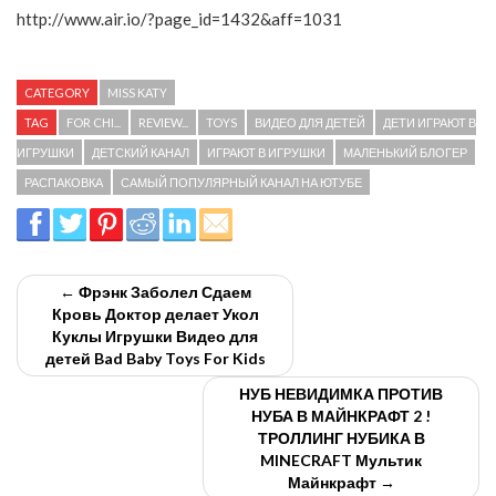
http://www.air.io/?page_id=1432&aff=1031
CATEGORY
MISS KATY
TAG
FOR CHI...
REVIEW...
TOYS
ВИДЕО ДЛЯ ДЕТЕЙ
ДЕТИ ИГРАЮТ В
ИГРУШКИ
ДЕТСКИЙ КАНАЛ
ИГРАЮТ В ИГРУШКИ
МАЛЕНЬКИЙ БЛОГЕР
РАСПАКОВКА
САМЫЙ ПОПУЛЯРНЫЙ КАНАЛ НА ЮТУБЕ
← Фрэнк Заболел Сдаем
Кровь Доктор делает Укол
Куклы Игрушки Видео для
детей Bad Baby Toys For Kids
НУБ НЕВИДИМКА ПРОТИВ
НУБА В МАЙНКРАФТ 2 !
ТРОЛЛИНГ НУБИКА В
MINECRAFT Мультик
Майнкрафт →