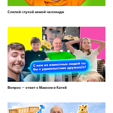
Слепой глухой немой челлендж
Вопрос — ответ с Максом и Катей