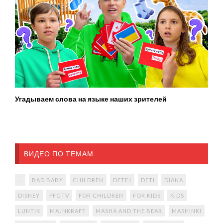
Угадываем слова на языке наших зрителей
ВИДЕО ПО ТЕМАМ
...
BAD BABY
CHILDREN
DETEJ
DETI
DIANA
DISNEY
FFGTV
FOR CHILDREN
FOR KIDS
KIDS
LUNTIK
MAJNKRAFT
MASHA AND THE BEAR
MASHINKI