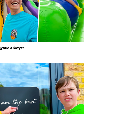
увном батуте