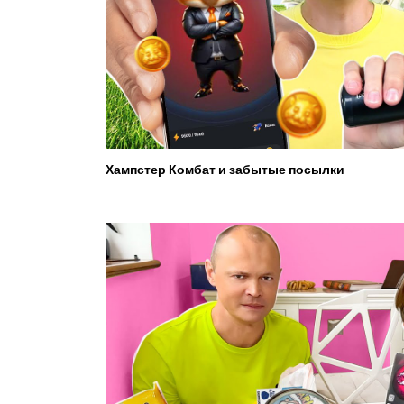
Хампстер Комбат и забытые посылки