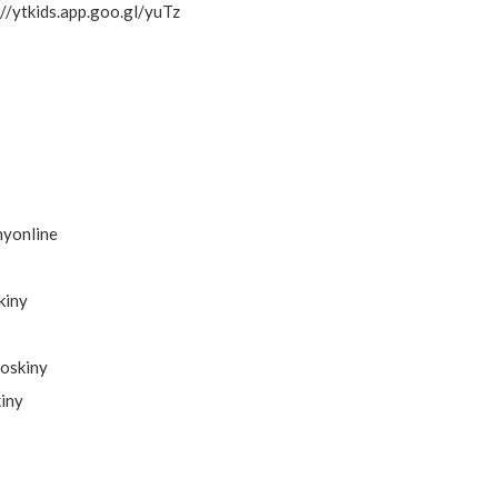
/ytkids.app.goo.gl/yuTz
nyonline
kiny
boskiny
iny