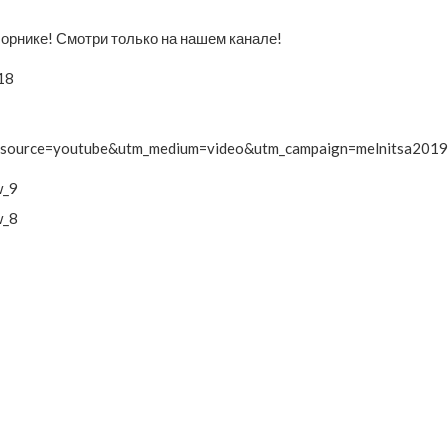
орнике! Смотри только на нашем канале!
18
tm_source=youtube&utm_medium=video&utm_campaign=melnitsa2019
w_9
w_8