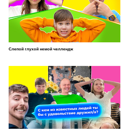
Слепой глухой немой челлендж