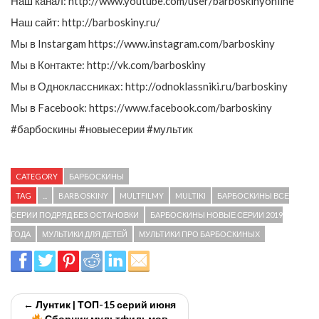
Наш канал: http://www.youtube.com/user/barboskinyonline
Наш сайт: http://barboskiny.ru/
Мы в Instargam https://www.instagram.com/barboskiny
Мы в Контакте: http://vk.com/barboskiny
Мы в Одноклассниках: http://odnoklassniki.ru/barboskiny
Мы в Facebook: https://www.facebook.com/barboskiny
#барбоскины #новыесерии #мультик
CATEGORY
БАРБОСКИНЫ
TAG
...
BARBOSKINY
MULTFILMY
MULTIKI
БАРБОСКИНЫ ВСЕ
СЕРИИ ПОДРЯД БЕЗ ОСТАНОВКИ
БАРБОСКИНЫ НОВЫЕ СЕРИИ 2019
ГОДА
МУЛЬТИКИ ДЛЯ ДЕТЕЙ
МУЛЬТИКИ ПРО БАРБОСКИНЫХ
← Лунтик | ТОП-15 серий июня
Сборник мультфильмов