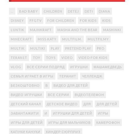
...
BAD BABY
CHILDREN
DETEJ
DETI
DIANA
DISNEY
FFGTV
FOR CHILDREN
FOR KIDS
KIDS
LUNTIK
MAJNKRAFT
MASHA AND THE BEAR
MASHINKI
MINECRAFT
MISS KATY
MULTFILM.
MULTFILMY
MULTIK
MULTIKI
PLAY
PRETEND PLAY
PRO
TERAN1T
TOY
TOYS
VIDEO
VIDEO FOR KIDS
VLOG
ВСЕ СЕРИИ ПОДРЯД
ИГРУШКИ
МАШАМЕДВЕДЬ
СЕМЬЯ ИГРАЕТ В ИГРЫ
ТЕРАНИТ
ЧЕЛЛЕНДЖ
БЕЗКОШТОВНО
В
ВИДЕО ДЛЯ ДЕТЕЙ
ВИДЕО ИГРУШКИ
ВСЕ СЕРИИ
ВІДЕОТЕЛЕФОН
ДЕТСКИЙ КАНАЛ
ДЕТСКОЕ ВИДЕО
ДЛЯ
ДЛЯ ДЕТЕЙ
ЗАВАНТАЖИТИ
И
ИГРУШКИ ДЛЯ ДЕТЕЙ
ИГРЫ
ИГРЫ ДЛЯ ДЕТЕЙ
ИГРЫ ДЛЯ МАЛЬЧИКОВ
КАМЕРОФОН
КАПУКИ КАНУКИ
КИНДЕР СЮРПРИЗ