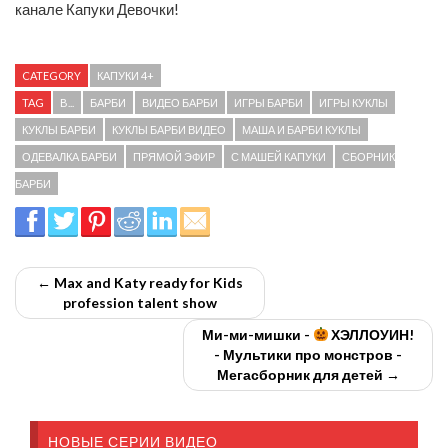
канале Капуки Девочки!
CATEGORY
КАПУКИ 4+
TAG
B...
БАРБИ
ВИДЕО БАРБИ
ИГРЫ БАРБИ
ИГРЫ КУКЛЫ
КУКЛЫ БАРБИ
КУКЛЫ БАРБИ ВИДЕО
МАША И БАРБИ КУКЛЫ
ОДЕВАЛКА БАРБИ
ПРЯМОЙ ЭФИР
С МАШЕЙ КАПУКИ
СБОРНИК
БАРБИ
← Max and Katy ready for Kids
profession talent show
Ми-ми-мишки -
ХЭЛЛОУИН!
- Мультики про монстров -
Мегасборник для детей →
НОВЫЕ СЕРИИ ВИДЕО