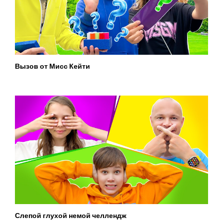
Вызов от Мисс Кейти
Слепой глухой немой челлендж