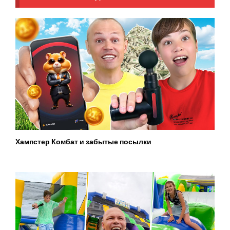
Хампстер Комбат и забытые посылки