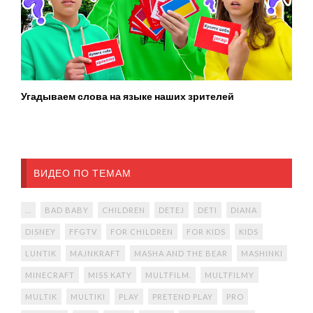
Угадываем слова на языке наших зрителей
ВИДЕО ПО ТЕМАМ
...
BAD BABY
CHILDREN
DETEJ
DETI
DIANA
DISNEY
FFGTV
FOR CHILDREN
FOR KIDS
KIDS
LUNTIK
MAJNKRAFT
MASHA AND THE BEAR
MASHINKI
MINECRAFT
MISS KATY
MULTFILM.
MULTFILMY
MULTIK
MULTIKI
PLAY
PRETEND PLAY
PRO