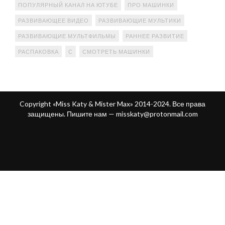
ПОПУЛЯРНЫЙ КАНАЛ НА ЮТУБЕ
ПРО МАШИНКИ
РАЗВИВАЮЩЕЕ ВИДЕО
РАЗВИВАЮЩИЕ МУЛЬТИКИ
РАЗВИВАЮЩИЕ МУЛЬТФИЛЬМЫ
РАННЕЕ РАЗВИТИЕ
РАСПАКОВКА
С
СМОТРЕТЬ МАШИНКИ
Copyright «Miss Katy & Mister Max» 2014-2024. Все права
защищены. Пишите нам —
misskaty@protonmail.com