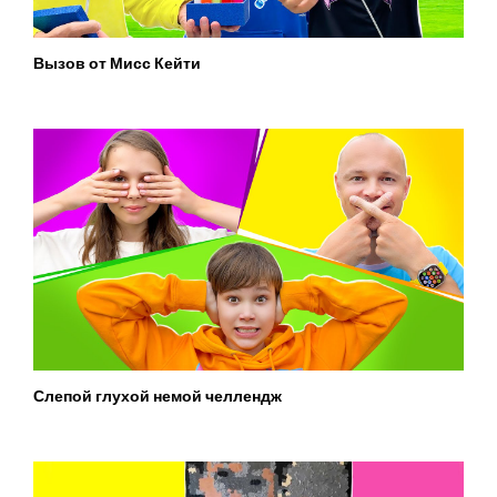
Вызов от Мисс Кейти
Слепой глухой немой челлендж