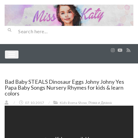
Bad Baby STEALS Dinosaur Eggs Johny Johny Yes
Papa Baby Songs Nursery Rhymes for kids & learn
colors
/
07.10.2017
/
Kids Roma Show
,
Рома и Диана