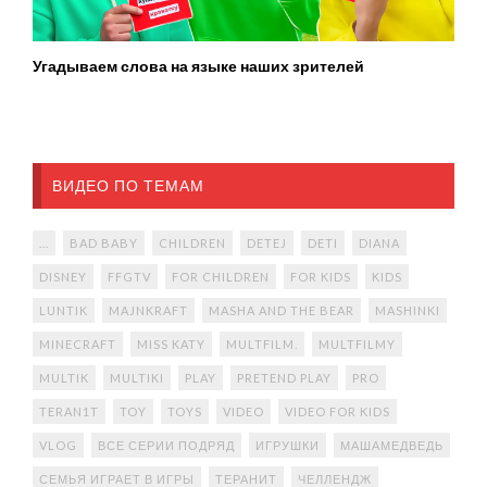
Угадываем слова на языке наших зрителей
ВИДЕО ПО ТЕМАМ
...
BAD BABY
CHILDREN
DETEJ
DETI
DIANA
DISNEY
FFGTV
FOR CHILDREN
FOR KIDS
KIDS
LUNTIK
MAJNKRAFT
MASHA AND THE BEAR
MASHINKI
MINECRAFT
MISS KATY
MULTFILM.
MULTFILMY
MULTIK
MULTIKI
PLAY
PRETEND PLAY
PRO
TERAN1T
TOY
TOYS
VIDEO
VIDEO FOR KIDS
VLOG
ВСЕ СЕРИИ ПОДРЯД
ИГРУШКИ
МАШАМЕДВЕДЬ
СЕМЬЯ ИГРАЕТ В ИГРЫ
ТЕРАНИТ
ЧЕЛЛЕНДЖ