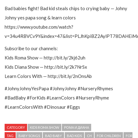
Bad babies fight! Bad kid steals chips to crying baby — Johny
Johny yes papa song & learn colors
https://www.youtube.com/watch?
v=34u4RBVCv9Y&index=47&list=PLJhKpiBZ2AylPT78DAHEi
Subscribe to our channels:
Kids Roma Show — http://bit.ly/2kj62uh
Kids Diana Show — http://bit.ly/2k7NrSx
Learn Colors With — http://bit.ly/2nOnsAb
#JohnyJohnyYesPapa #JohnyJohny #NurseryRhymes
#BadBaby #ForKids #LearnColors #NurseryRhyme
#LearnColorsWith #Dinosaur #Eggs
CATEGORY
KIDS ROMA SHOW
РОМА И ДИАНА
TAG
BABY SONGS
BAD BABY
BAD KIDS
CH
FOR CHILDREN
FOR