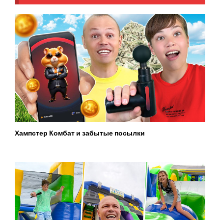
Хампстер Комбат и забытые посылки