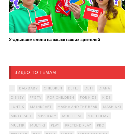
Угадываем слова на языке наших зрителей
ВИДЕО ПО ТЕМАМ
...
BAD BABY
CHILDREN
DETEJ
DETI
DIANA
DISNEY
FFGTV
FOR CHILDREN
FOR KIDS
KIDS
LUNTIK
MAJNKRAFT
MASHA AND THE BEAR
MASHINKI
MINECRAFT
MISS KATY
MULTFILM.
MULTFILMY
MULTIK
MULTIKI
PLAY
PRETEND PLAY
PRO