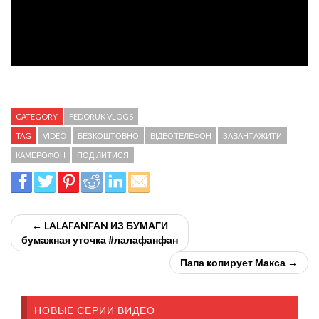
CATEGORY
FEDORUK VLOGS
TAG
VIDEO
БЕЗКОШТОВНО
ВІДЕОТЕЛЕФОН
ЗАВАНТАЖИТИ
КАМЕРОФОН
ПОДІЛИТИСЯ
← LALAFANFAN ИЗ БУМАГИ
бумажная уточка #лалафанфан
Папа копирует Макса →
НОВЫЕ СЕРИИ ВИДЕО