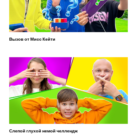
Вызов от Мисс Кейти
Слепой глухой немой челлендж