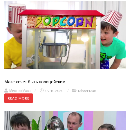
Макс хочет быть полицейским
Мистер Макс
/
09.10.2020
/
Mister Max
READ MORE