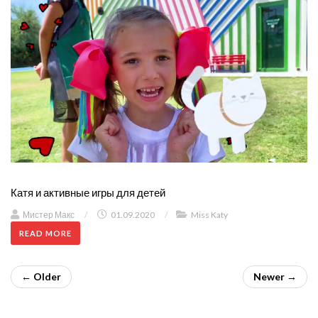
Катя и активные игры для детей
Мистер Макс
/
01.09.2020
/
Miss Katy
READ MORE
← Older
Newer →