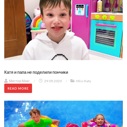
Катя и папа не поделили пончики
Мистер Макс
/
29.09.2020
/
Miss Katy
READ MORE