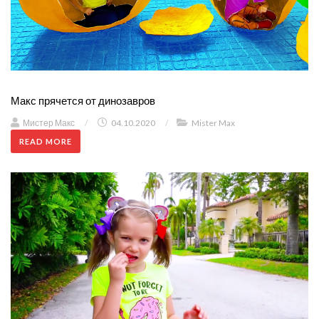
Макс прячется от динозавров
Мистер Макс
/
04.10.2020
/
Mister Max
READ MORE