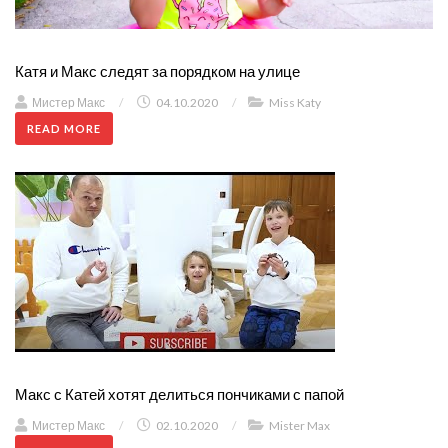
Катя и Макс следят за порядком на улице
Мистер Макс
/
04.10.2020
/
Miss Katy
READ MORE
Макс с Катей хотят делиться пончиками с папой
Мистер Макс
/
02.10.2020
/
Mister Max