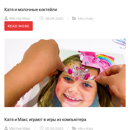
Катя и молочные коктейли
Мистер Макс
/
08.09.2020
/
Miss Katy
READ MORE
Катя и Макс играют в игры из компьютера
Мистер Макс
/
05.09.2020
/
Miss Katy