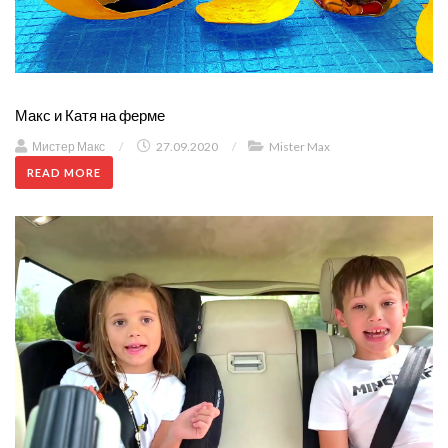
Макс и Катя на ферме
Мистер Макс
/
27.09.2020
/
Mister Max
READ MORE