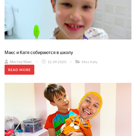
Макс и Катя собираются в школу
Мистер Макс
/
12.09.2020
/
Miss Katy
READ MORE