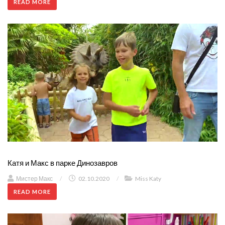
READ MORE
Катя и Макс в парке Динозавров
Мистер Макс
/
02.10.2020
/
Miss Katy
READ MORE