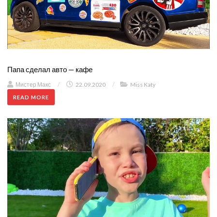
Папа сделал авто — кафе
Мистер Макс
/
22.09.2020
/
Miss Katy
READ MORE