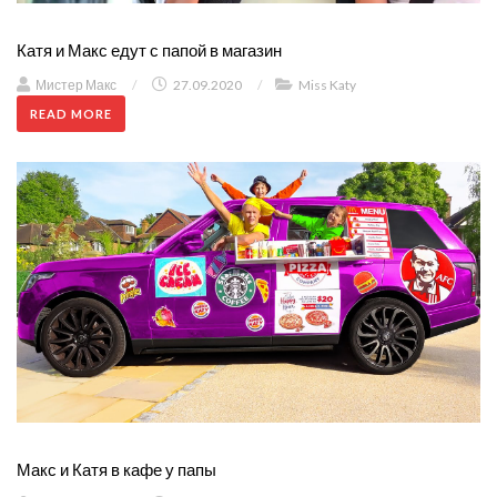
Катя и Макс едут с папой в магазин
Мистер Макс
/
27.09.2020
/
Miss Katy
READ MORE
Макс и Катя в кафе у папы