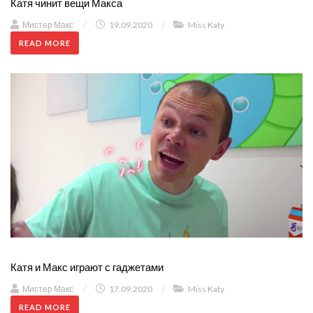
Катя чинит вещи Макса
Мистер Макс
/
19.09.2020
/
Miss Katy
READ MORE
Катя и Макс играют с гаджетами
Мистер Макс
/
17.09.2020
/
Miss Katy
READ MORE