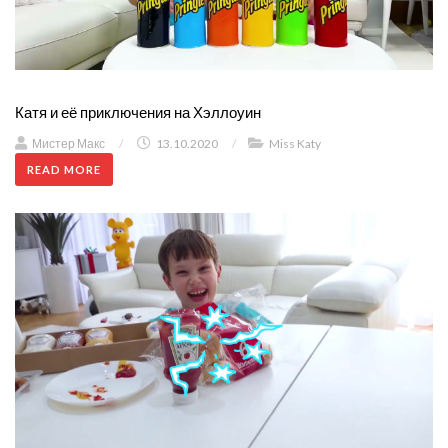
Катя и её приключения на Хэллоуин
Мистер Макс
/
13.10.2020
/
Miss Katy
READ MORE