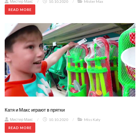
Мистер Макс
/
10.10.2020
/
Mister Max
READ MORE
Катя и Макс играют в прятки
Мистер Макс
/
10.10.2020
/
Miss Katy
READ MORE