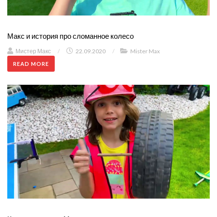
Макс и история про сломанное колесо
Мистер Макс
/
22.09.2020
/
Mister Max
READ MORE