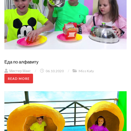
Еда по алфавиту
Мистер Макс
/
06.10.2020
/
Miss Katy
READ MORE