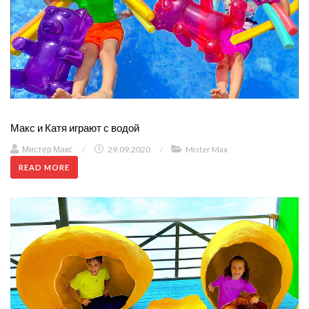
Макс и Катя играют с водой
Мистер Макс
/
29.09.2020
/
Mister Max
READ MORE