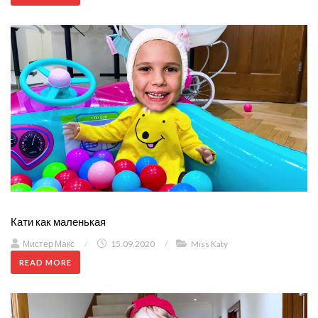
Кати как маленькая
Мистер Макс
/
15.09.2020
/
Miss Katy
READ MORE