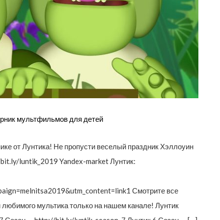
рник мультфильмов для детей
ике от Лунтика! Не пропусти веселый праздник Хэллоуин
bit.ly/luntik_2019 Yandex-market Лунтик:
aign=melnitsa2019&utm_content=link1 Смотрите все
и любимого мультика только на нашем канале! Лунтик
7 Сезон — http://bit.ly/luntik_season_7 Лунтик 6 Сезон — […]