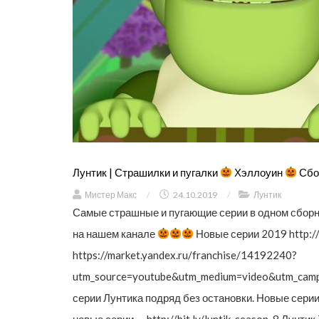
Лунтик | Страшилки и пугалки
Хэллоуин
Сбо
Мистер Макс
/
24.10.2019
/
Лунтик
Самые страшные и пугающие серии в одном сборн
на нашем канале
Новые серии 2019 http://
https://market.yandex.ru/franchise/14192240?
utm_source=youtube&utm_medium=video&utm_camp
серии Лунтика подряд без остановки. Новые сери
новые серии — http://bit.ly/luntik_season_8 Лунтик 