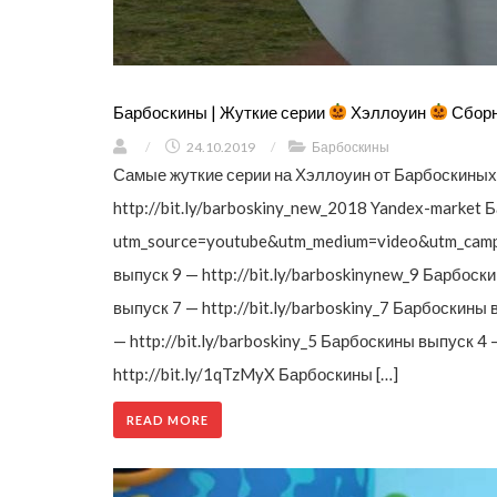
Барбоскины | Жуткие серии
Хэллоуин
Сборн
/
24.10.2019
/
Барбоскины
Самые жуткие серии на Хэллоуин от Барбоскиных
http://bit.ly/barboskiny_new_2018 Yandex-market 
utm_source=youtube&utm_medium=video&utm_camp
выпуск 9 — http://bit.ly/barboskinynew_9 Барбоск
выпуск 7 — http://bit.ly/barboskiny_7 Барбоскины 
— http://bit.ly/barboskiny_5 Барбоскины выпуск 4 
http://bit.ly/1qTzMyX Барбоскины […]
READ MORE