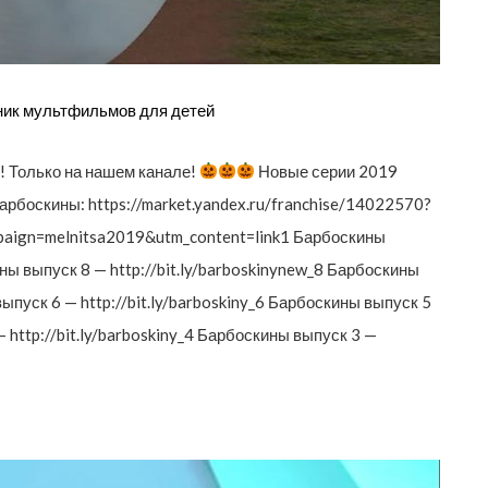
ик мультфильмов для детей
! Только на нашем канале!
Новые серии 2019
Барбоскины: https://market.yandex.ru/franchise/14022570?
aign=melnitsa2019&utm_content=link1 Барбоскины
ины выпуск 8 — http://bit.ly/barboskinynew_8 Барбоскины
выпуск 6 — http://bit.ly/barboskiny_6 Барбоскины выпуск 5
— http://bit.ly/barboskiny_4 Барбоскины выпуск 3 —