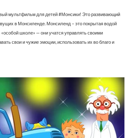
 новый мультфильм для детей #Монсики! Это развивающий
вущих в Монсиленде. Монсиленд – это покрытая водой
в «особой школе» — они учатся управлять своими
ать свои и чужие эмоции, использовать их во благо и