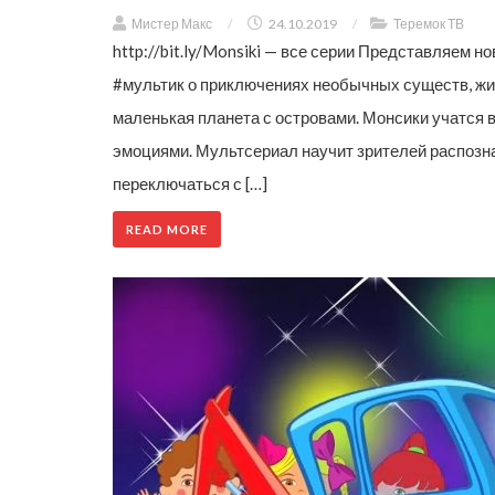
Мистер Макс
/
24.10.2019
/
Теремок ТВ
http://bit.ly/Monsiki — все серии Представляем
#мультик о приключениях необычных существ, жи
маленькая планета с островами. Монсики учатся 
эмоциями. Мультсериал научит зрителей распознав
переключаться с […]
READ MORE