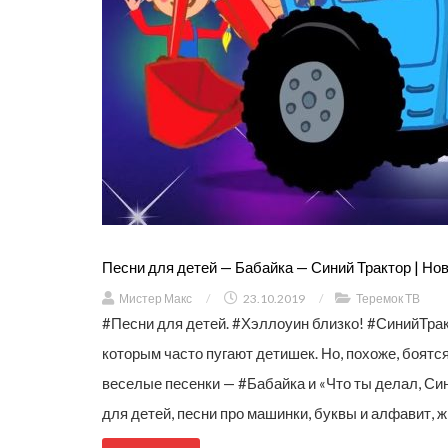
Песни для детей — Бабайка — Синий Трактор | Но
Мистер Макс
/
23.10.2019
/
Теремок ТВ
#Песни для детей. #Хэллоуин близко! #СинийТра
которым часто пугают детишек. Но, похоже, боятс
веселые песенки — #Бабайка и «Что ты делал, Си
для детей, песни про машинки, буквы и алфавит, ж