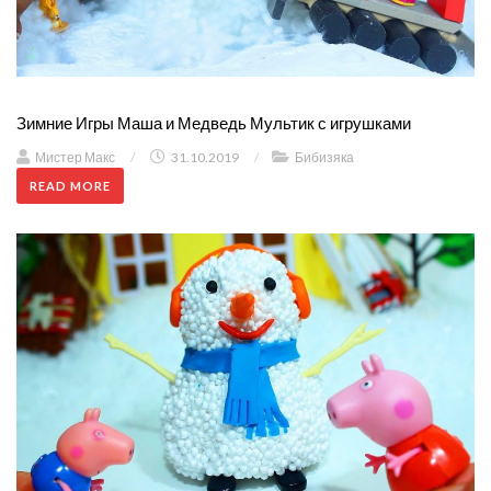
Зимние Игры Маша и Медведь Мультик с игрушками
Мистер Макс
/
31.10.2019
/
Бибизяка
READ MORE