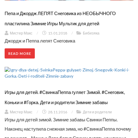
Пепа и Джордж ЛЕПЯТ Снеговика из НЕОБЫЧНОГО
пластилина Зимние Игры Мультик для детей
Мистер Макс
/
15.01.2018
/
Бибизяка
Джордж и Пеппа лепят Снеговика
READ MORE
Игры для детей. #СвинкаПеппа гуляет Зимой. #Снеговик,
Коньки и #Горка. Дети и родители Зимние забавы
Мистер Макс
/
28.11.2016
/
Дети и родители
Игры для детей зимой. Зимние забавы Свинки Пеппы.
Наконец наступила снежная зима, но #СвинкаПеппа почему
то скучает… Маша и Лера берут Свинку гулять на улицу и