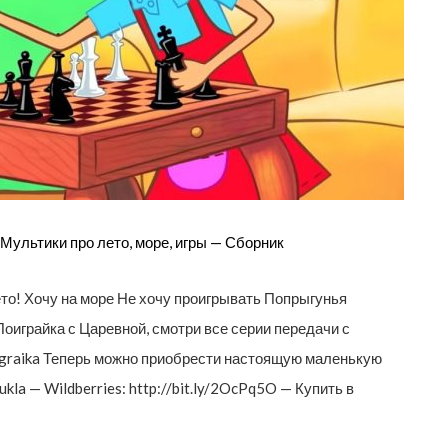
Мультики про лето, море, игры — Сборник
ето! Хочу на море Не хочу проигрывать Попрыгунья
играйка с Царевной, смотри все серии передачи с
oigraika Теперь можно приобрести настоящую маленькую
ukla — Wildberries: http://bit.ly/2OcPq5O — Купить в