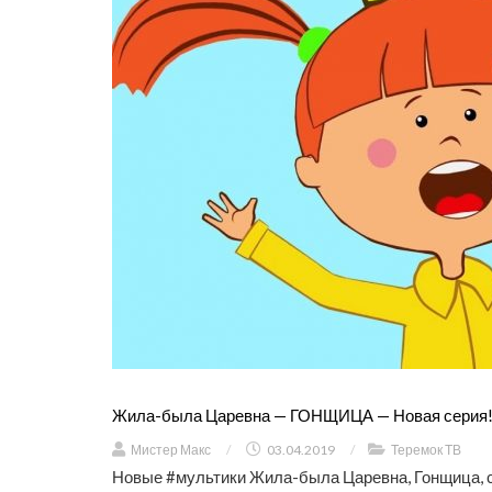
Жила-была Царевна — ГОНЩИЦА — Новая серия! 
Мистер Макс
/
03.04.2019
/
Теремок ТВ
Новые #мультики Жила-была Царевна, Гонщица, се