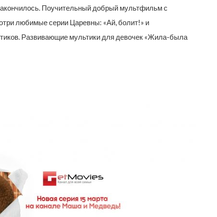
о закончилось. Поучительный добрый мультфильм с
мотри любимые серии Царевны: «Ай, болит!» и
льтиков. Развивающие мультики для девочек «Жила-была