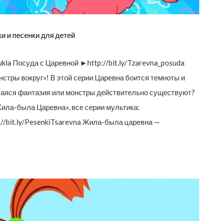
 и песенки для детей
ukla Посуда с Царевной ►http://bit.ly/Tzarevna_posuda
тры вокруг»! В этой серии Царевна боится темноты и
вшаяся фантазия или монстры действительно существуют?
ла-была Царевна», все серии мультика:
tp://bit.ly/PesenkiTsarevna Жила-была царевна —