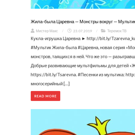
Жила-была Царевна — Монстры вокруг — Мультики
Мистер Макс
/
23.07.2019
/
Теремок ТВ
Кукла-игрушка Царевна ► http://bit.ly/Tzarevna_k
#Мультик Жила-была #Царевна, новая серия «Монс
монстров, таящихся в ней. Что же это — разыгра
Добрые развивающие мультфильмы для детей «Жи
https://bit.ly/Tsarevna. #Песенки из мультика: ht
многосерийный […]
READ MORE