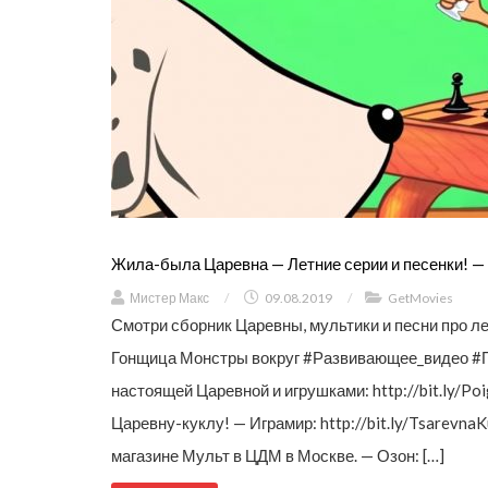
Жила-была Царевна — Летние серии и песенки! — 
Мистер Макс
/
09.08.2019
/
GetMovies
Смотри сборник Царевны, мультики и песни про л
Гонщица Монстры вокруг #Развивающее_видео #По
настоящей Царевной и игрушками: http://bit.ly/P
Царевну-куклу! — Играмир: http://bit.ly/TsarevnaK
магазине Мульт в ЦДМ в Москве. — Озон: […]