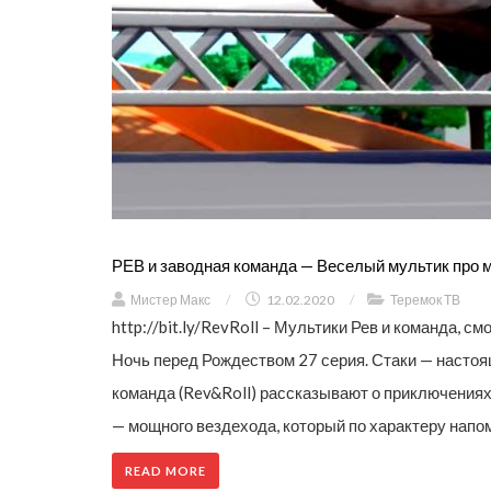
РЕВ и заводная команда — Веселый мультик про 
Мистер Макс
/
12.02.2020
/
Теремок ТВ
http://bit.ly/RevRoll – Мультики Рев и команда, с
Ночь перед Рождеством 27 серия. Стаки — настоя
команда (Rev&Roll) рассказывают о приключениях
— мощного вездехода, который по характеру напом
READ MORE