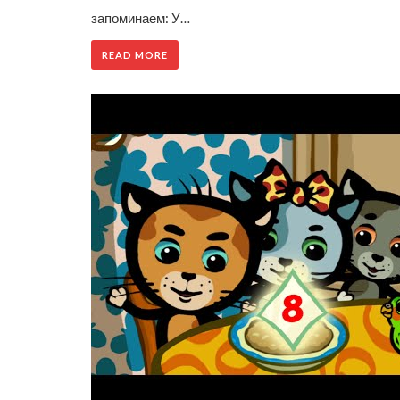
запоминаем: У…
READ MORE