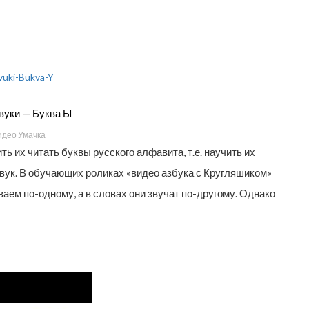
вуки — Буква Ы
идео Умачка
ь их читать буквы русского алфавита, т.е. научить их
вук. В обучающих роликах «видео азбука с Кругляшиком»
аем по-одному, а в словах они звучат по-другому. Однако