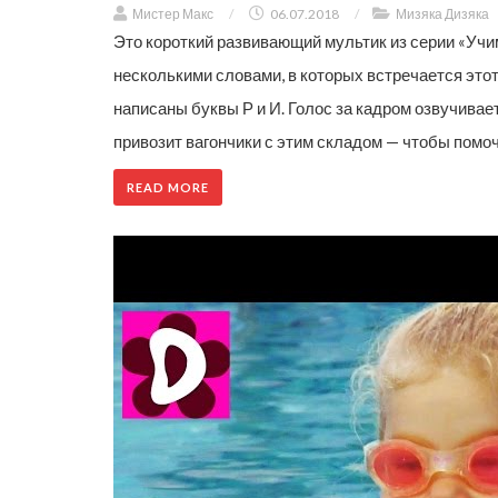
Мистер Макс
/
06.07.2018
/
Мизяка Дизяка
Это короткий развивающий мультик из серии «Учи
несколькими словами, в которых встречается этот
написаны буквы Р и И. Голос за кадром озвучивает
привозит вагончики с этим складом — чтобы помо
READ MORE