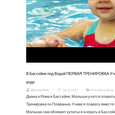
В Бассейне под Водой ПЕРВАЯ ТРЕНИРОВКА Учим
воде
Мистер Макс
/
16.01.2017
/
Kids Diana Show
,
Диана и Рома в Бассейне. Малыши учатся плавать
Тренировка по Плаванью. Учимся плавать вместе 
Малыши, они обожают купаться и играть в Бассей