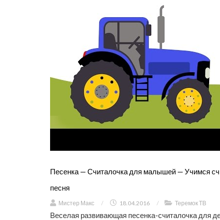
Песенка — Считалочка для малышей — Учимся счи
песня
Мистер Макс
/
18.04.2016
/
Теремок ТВ
Веселая развивающая песенка-считалочка для дете