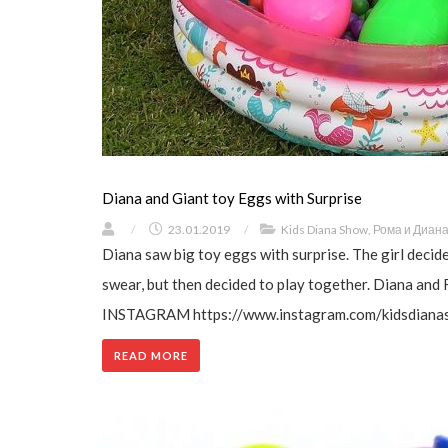
Diana and Giant toy Eggs with Surprise
/
23.01.2019
/
Kids Diana Show
,
Рома и Диан
Diana saw big toy eggs with surprise. The girl decide
swear, but then decided to play together. Diana and 
INSTAGRAM https://www.instagram.com/kidsdianasho
READ MORE