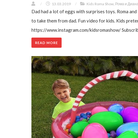
/
13.03.2019
/
Kids Roma Show
,
Рома и Диан
Dad had a lot of eggs with surprises toys. Roma and
to take them from dad. Fun video for kids. Kids pret
https://www.instagram.com/kidsromashow/ Subscribe
READ MORE