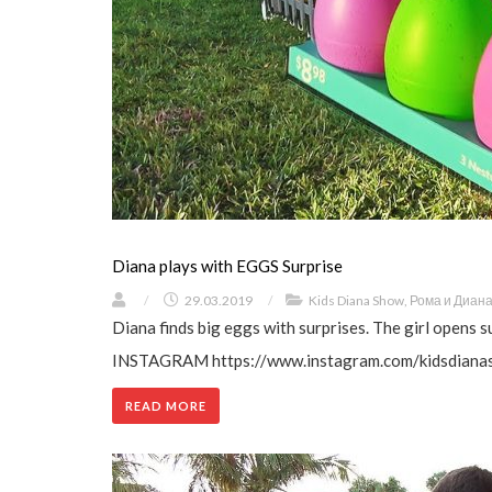
Diana plays with EGGS Surprise
/
29.03.2019
/
Kids Diana Show
,
Рома и Диан
Diana finds big eggs with surprises. The girl opens s
INSTAGRAM https://www.instagram.com/kidsdianasho
READ MORE