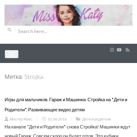
Метка:
Strojka.
Игры для мальчиков. Гараж и Машинки. Стройка на *Дети и
Родители*. Развивающее видео детям
Мистер Макс
/
01.06.2016
/
Дети и родители
На канале *Дети и Родители* снова Стройка! Машинки ждут
новый Гараж. Совсем скоро он будет готов. Это кубики…