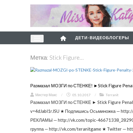
ДЕТИ-ВИДЕОБЛОГЕРЫ
Метка:
Stick Figure…
Размазал МОЗГИ по СТЕНКЕ! ►Stick Figure Penal
Мистер Макс
/
05.10.2017
/
Terranit
Размазал МОЗГИ по СТЕНКЕ ► Stick Figure Penal
v=4dJabl1rJSU ★ Подпишись Осьминожка — http://b
РЕКЛАМЫ — http://vk.com/topic-46671338_282906
группа — http://vk.com/teranitgame ★ Twitter — h