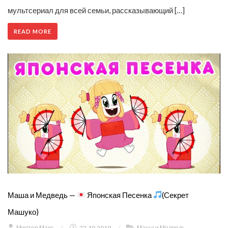
мультсериал для всей семьи, рассказывающий […]
READ MORE
Маша и Медведь —
Японская Песенка
(Секрет
Машуко)
Мистер Макс
/
22.10.2019
/
Маша и Медведь