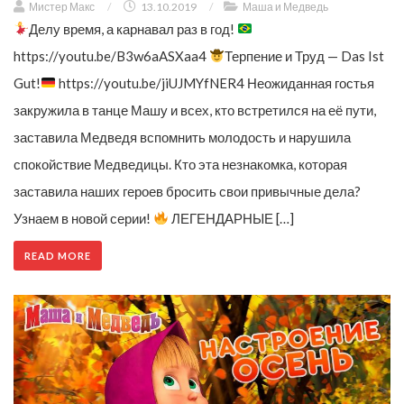
Мистер Макс
/
13.10.2019
/
Маша и Медведь
Делу время, а карнавал раз в год!
https://youtu.be/B3w6aASXaa4
Терпение и Труд — Das Ist
Gut!
https://youtu.be/jiUJMYfNER4 Неожиданная гостья
закружила в танце Машу и всех, кто встретился на её пути,
заставила Медведя вспомнить молодость и нарушила
спокойствие Медведицы. Кто эта незнакомка, которая
заставила наших героев бросить свои привычные дела?
Узнаем в новой серии!
ЛЕГЕНДАРНЫЕ […]
READ MORE