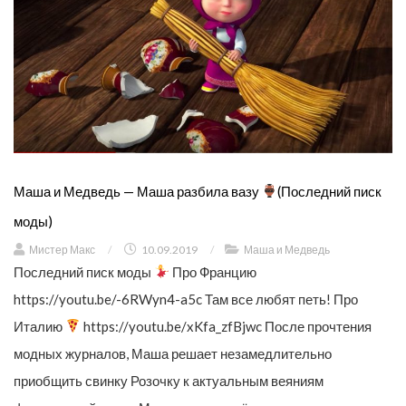
Маша и Медведь — Маша разбила вазу
(Последний писк
моды)
Мистер Макс
/
10.09.2019
/
Маша и Медведь
Последний писк моды
Про Францию
https://youtu.be/-6RWyn4-a5c Там все любят петь! Про
Италию
https://youtu.be/xKfa_zfBjwc После прочтения
модных журналов, Маша решает незамедлительно
приобщить свинку Розочку к актуальным веяниям