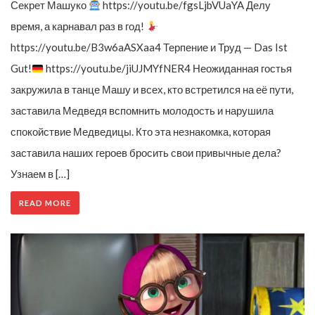
Секрет Машуко
https://youtu.be/fgsLjbVUaYA Делу
время, а карнавал раз в год!
https://youtu.be/B3w6aASXaa4 Терпение и Труд — Das Ist
Gut!
https://youtu.be/jiUJMYfNER4 Неожиданная гостья
закружила в танце Машу и всех, кто встретился на её пути,
заставила Медведя вспомнить молодость и нарушила
спокойствие Медведицы. Кто эта незнакомка, которая
заставила наших героев бросить свои привычные дела?
Узнаем в […]
READ MORE