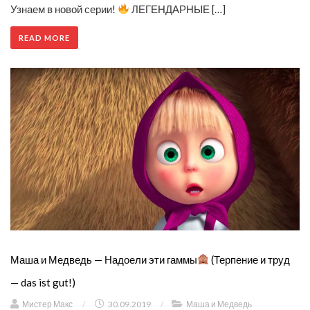
Узнаем в новой серии!
ЛЕГЕНДАРНЫЕ […]
READ MORE
Маша и Медведь — Надоели эти гаммы
(Терпение и труд
— das ist gut!)
Мистер Макс
/
30.09.2019
/
Маша и Медведь