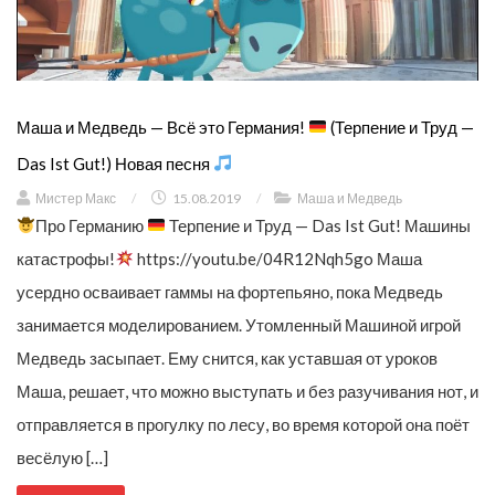
Маша и Медведь — Всё это Германия!
(Терпение и Труд —
Das Ist Gut!) Новая песня
Мистер Макс
/
15.08.2019
/
Маша и Медведь
Про Германию
Терпение и Труд — Das Ist Gut! Машины
катастрофы!
https://youtu.be/04R12Nqh5go Маша
усердно осваивает гаммы на фортепьяно, пока Медведь
занимается моделированием. Утомленный Машиной игрой
Медведь засыпает. Ему снится, как уставшая от уроков
Маша, решает, что можно выступать и без разучивания нот, и
отправляется в прогулку по лесу, во время которой она поёт
весёлую […]