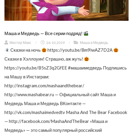
Маша и Медведь — Все серии подряд!
Мистер Макс
/
26.10.2019
/
Маша и Медведь
Сказки на ночь
https://youtu.be/Bm9iwAZ7D2A
Сказки в Хэллоуин! Страшно, аж жуть!
https://youtu.be/B5sZ3q2GfEE #машаимедведь Подпишись
на Машу в Инстаграм:
http://instagram.com/mashaandthebear/
http://www.mashabear.ru — Официальный сайт Маша и
Медведь Маша и Медведь ВКонтакте —
http://vk.com/mashaimedvedtv Masha And The Bear Facebook
— http://facebook.com/MashaAndTheBear «Маша и
Медведь» — это самый популярный российский