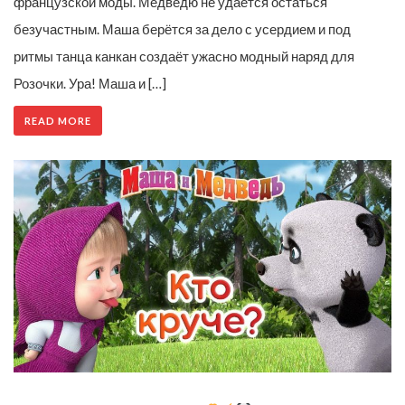
французской моды. Медведю не удаётся остаться
безучастным. Маша берётся за дело с усердием и под
ритмы танца канкан создаёт ужасно модный наряд для
Розочки. Ура! Маша и […]
READ MORE