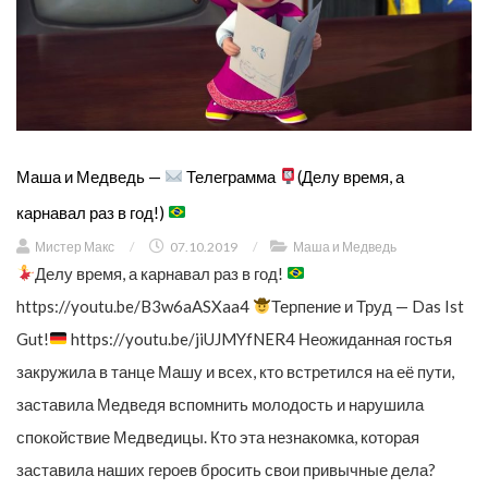
Маша и Медведь —
Телеграмма
(Делу время, а
карнавал раз в год!)
Мистер Макс
/
07.10.2019
/
Маша и Медведь
Делу время, а карнавал раз в год!
https://youtu.be/B3w6aASXaa4
Терпение и Труд — Das Ist
Gut!
https://youtu.be/jiUJMYfNER4 Неожиданная гостья
закружила в танце Машу и всех, кто встретился на её пути,
заставила Медведя вспомнить молодость и нарушила
спокойствие Медведицы. Кто эта незнакомка, которая
заставила наших героев бросить свои привычные дела?