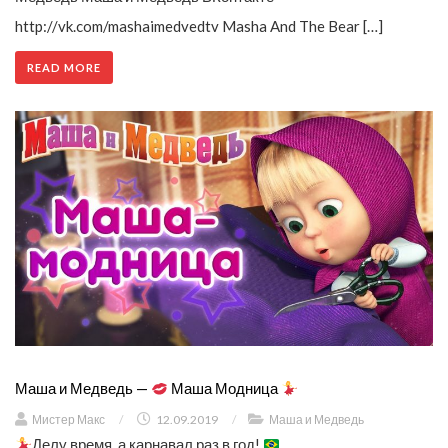
http://vk.com/mashaimedvedtv Masha And The Bear […]
READ MORE
Маша и Медведь —
Маша Модница
Мистер Макс
/
12.09.2019
/
Маша и Медведь
Делу время, а карнавал раз в год!