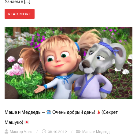
Узнаем в […]
READ MORE
Маша и Медведь —
Очень добрый день!
(Секрет
Машуко)
Мистер Макс
/
08.10.2019
/
Маша и Медведь