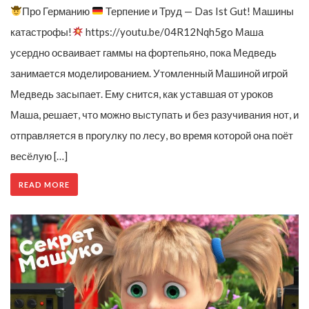
Про Германию
Терпение и Труд — Das Ist Gut! Машины
катастрофы!
https://youtu.be/04R12Nqh5go Маша
усердно осваивает гаммы на фортепьяно, пока Медведь
занимается моделированием. Утомленный Машиной игрой
Медведь засыпает. Ему снится, как уставшая от уроков
Маша, решает, что можно выступать и без разучивания нот, и
отправляется в прогулку по лесу, во время которой она поёт
весёлую […]
READ MORE