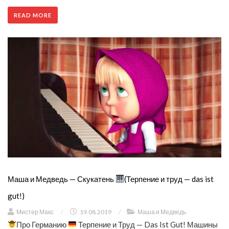
READ MORE
Маша и Медведь — Скукатень
(Терпение и труд — das ist
gut!)
Мистер Макс
/
19.08.2019
/
Маша и Медведь
Про Германию
Терпение и Труд — Das Ist Gut! Машины