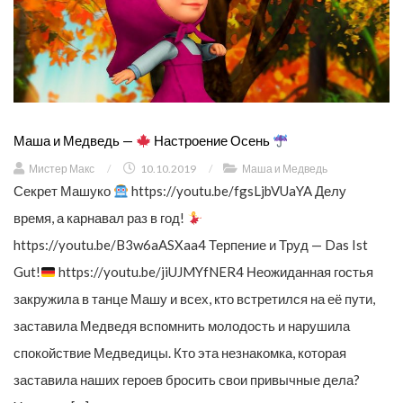
Маша и Медведь —
Настроение Осень
Мистер Макс
/
10.10.2019
/
Маша и Медведь
Секрет Машуко
https://youtu.be/fgsLjbVUaYA Делу
время, а карнавал раз в год!
https://youtu.be/B3w6aASXaa4 Терпение и Труд — Das Ist
Gut!
https://youtu.be/jiUJMYfNER4 Неожиданная гостья
закружила в танце Машу и всех, кто встретился на её пути,
заставила Медведя вспомнить молодость и нарушила
спокойствие Медведицы. Кто эта незнакомка, которая
заставила наших героев бросить свои привычные дела?