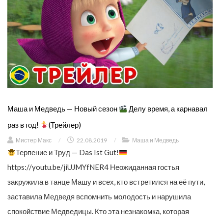
Маша и Медведь — Новый сезон
Делу время, а карнавал
раз в год!
(Трейлер)
Мистер Макс
/
22.08.2019
/
Маша и Медведь
Терпение и Труд — Das Ist Gut!
https://youtu.be/jiUJMYfNER4 Неожиданная гостья
закружила в танце Машу и всех, кто встретился на её пути,
заставила Медведя вспомнить молодость и нарушила
спокойствие Медведицы. Кто эта незнакомка, которая