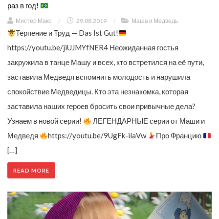
раз в год!
Мистер Макс
/
29.08.2019
/
Маша и Медведь
Терпение и Труд — Das Ist Gut!
https://youtu.be/jiUJMYfNER4 Неожиданная гостья
закружила в танце Машу и всех, кто встретился на её пути,
заставила Медведя вспомнить молодость и нарушила
спокойствие Медведицы. Кто эта незнакомка, которая
заставила наших героев бросить свои привычные дела?
Узнаем в новой серии!
ЛЕГЕНДАРНЫЕ серии от Маши и
Медведя
https://youtu.be/9UgFk-ilaVw
Про Францию
[…]
READ MORE