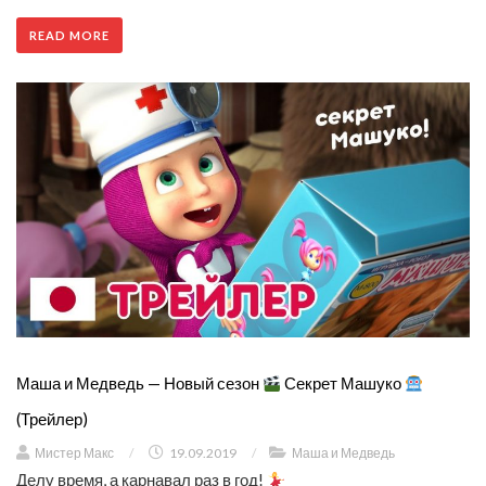
READ MORE
Маша и Медведь — Новый сезон
Секрет Машуко
(Трейлер)
Мистер Макс
/
19.09.2019
/
Маша и Медведь
Делу время, а карнавал раз в год!