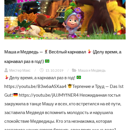
Маша и Медведь —
Весёлый карнавал
(Делу время, а
карнавал раз в год!)
Мистер Макс
/
15.10.2019
/
Маша и Медведь
Делу время, а карнавал раз в год!
https://youtu.be/B3w6aASXaa4
Терпение и Труд — Das Ist
Gut!
https://youtu.be/jiUJMYfNER4 Неожиданная гостья
закружила в танце Машу и всех, кто встретился на её пути,
заставила Медведя вспомнить молодость и нарушила
спокойствие Медведицы. Кто эта незнакомка, которая
заставила наших героев бросить свои привычные дела?