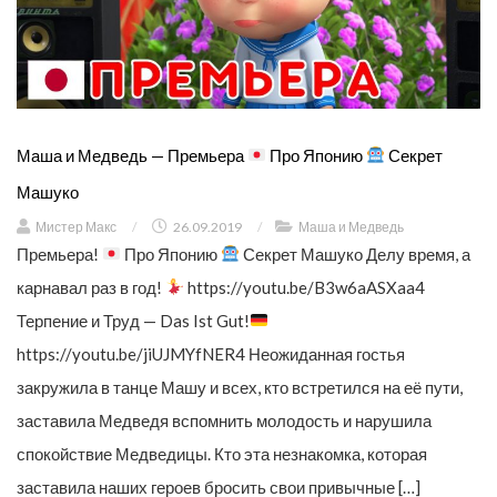
Маша и Медведь — Премьера
Про Японию
Секрет
Машуко
Мистер Макс
/
26.09.2019
/
Маша и Медведь
Премьера!
Про Японию
Секрет Машуко Делу время, а
карнавал раз в год!
https://youtu.be/B3w6aASXaa4
Терпение и Труд — Das Ist Gut!
https://youtu.be/jiUJMYfNER4 Неожиданная гостья
закружила в танце Машу и всех, кто встретился на её пути,
заставила Медведя вспомнить молодость и нарушила
спокойствие Медведицы. Кто эта незнакомка, которая
заставила наших героев бросить свои привычные […]