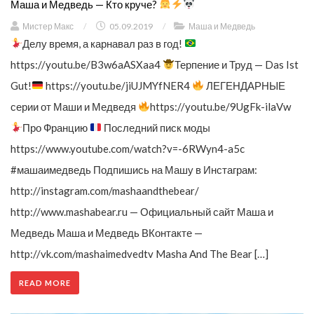
Маша и Медведь — Кто круче?
Мистер Макс
/
05.09.2019
/
Маша и Медведь
Делу время, а карнавал раз в год!
https://youtu.be/B3w6aASXaa4
Терпение и Труд — Das Ist
Gut!
https://youtu.be/jiUJMYfNER4
ЛЕГЕНДАРНЫЕ
серии от Маши и Медведя
https://youtu.be/9UgFk-ilaVw
Про Францию
Последний писк моды
https://www.youtube.com/watch?v=-6RWyn4-a5c
#машаимедведь Подпишись на Машу в Инстаграм:
http://instagram.com/mashaandthebear/
http://www.mashabear.ru — Официальный сайт Маша и
Медведь Маша и Медведь ВКонтакте —
http://vk.com/mashaimedvedtv Masha And The Bear […]
READ MORE