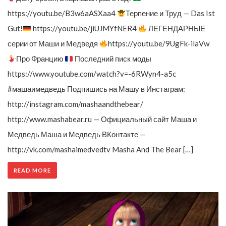
https://youtu.be/B3w6aASXaa4
Терпение и Труд — Das Ist
Gut!
https://youtu.be/jiUJMYfNER4
ЛЕГЕНДАРНЫЕ
серии от Маши и Медведя
https://youtu.be/9UgFk-ilaVw
Про Францию
Последний писк моды
https://www.youtube.com/watch?v=-6RWyn4-a5c
#машаимедведь Подпишись на Машу в Инстаграм:
http://instagram.com/mashaandthebear/
http://www.mashabear.ru — Официальный сайт Маша и
Медведь Маша и Медведь ВКонтакте —
http://vk.com/mashaimedvedtv Masha And The Bear […]
READ MORE