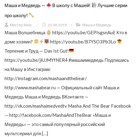
Маша и Медведь —
В школу с Машей!
Лучшие серии
про школу!
Мистер Макс
/
20.08.2019
/
Маша и Медведь
Маша Волшебница
https://youtu.be/GEPIsgsnAuE Кто в
доме хозяин?
https://youtu.be/B7YSO3Pb3Lo
Терпение и Труд — Das Ist Gut!
https://youtu.be/jiUJMYfNER4 #машаимедведь Подпишись
на Машу в Инстаграм:
http://instagram.com/mashaandthebear/
http://www.mashabear.ru — Официальный сайт Маша и
Медведь Маша и Медведь ВКонтакте —
http://vk.com/mashaimedvedtv Masha And The Bear Facebook
— http://facebook.com/MashaAndTheBear «Маша и
Медведь» — это самый популярный российский
мультсериал для […]