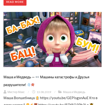
READ MORE
Маша и Медведь —
Машины катастрофы и Друзья
разрушители!
Мистер Макс
/
13.08.2019
/
Маша и Медведь
Маша Волшебница
https://youtu.be/GEPIsgsnAuE Кто в
доме хозяин?
https://youtu.be/B7YSO3Pb3Lo