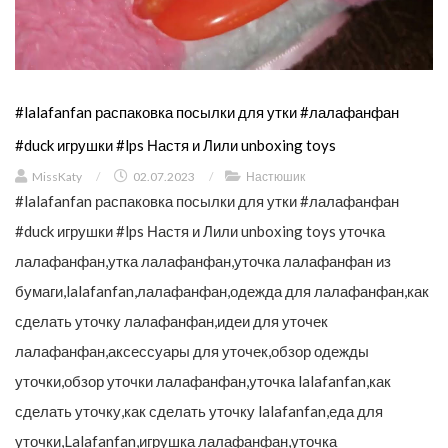
#lalafanfan распаковка посылки для утки #лалафанфан
#duck игрушки #lps Настя и Лили unboxing toys
MissKaty
/
02.07.2023
/
Настюшик
#lalafanfan распаковка посылки для утки #лалафанфан
#duck игрушки #lps Настя и Лили unboxing toys уточка
лалафанфан,утка лалафанфан,уточка лалафанфан из
бумаги,lalafanfan,лалафанфан,одежда для лалафанфан,как
сделать уточку лалафанфан,идеи для уточек
лалафанфан,аксессуары для уточек,обзор одежды
уточки,обзор уточки лалафанфан,уточка lalafanfan,как
сделать уточку,как сделать уточку lalafanfan,еда для
уточки,Lalafanfan,игрушка лалафанфан,уточка