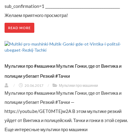
sub_confirmation=1 _________________________________________
Желаем приятного просмотра!
READ MORE
Мультики про #машинки Мультик Гонки, где от Винтика и
полиции убегает Резкий #Тачки
/
20.06.2017
/
Мультики про машинки
Мультики про #машинки Мультик Гонки, где от Винтика и
полиции убегает Резкий #Тачки —
https://youtu.be/GET0MTEjw2A В этом мультике резкий
уйдет от Винтика и полицейский. Тачки и гонки в этой серии.
Еще интересные мультики про машинки