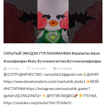
СКРЫТЫЙ ЭМОДЗИ УТЯ ЛАЛАФАНФАН #lalafanfan #duck
#лалафанфан #katy #уточкаизтиктока #уточкалалафанфан
MissKaty
/
25.09.2023
/
Настюшик
СОТРУДНИЧЕСТВО :
nastushik22@gmail.com
ДОНАТ
https://www.donationalerts.com/r/nastushik_ducks1
МОЙ
ИНСТАГРАМ https://instagram.com/nastushik_gamer?
igshid=ZjE2NGZiNDQ=
ДРУГИЕ ВИДЕО
УТОЧКА
https://youtube.com/playlist?list=PL0Aef2-