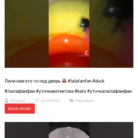
Лили нам кто-то под дверь
#lalafanfan #duck
#лалафанфан #уточкаизтиктока #katy #уточкалалафанфан
MissKaty
/
26.09.2023
/
Настюшик
READ MORE