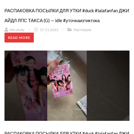
РАСПАКОВКА ПОСЫЛКИ ДЛЯ УТКИ #duck #lalafanfan ДЖИ
АЙДЛ ЛПС ТАКСА (G) — idle #уточкаизтиктока
MissKaty
/
17.11.2023
/
Настюшик
READ MORE
РАСПАКОВКА ПОСЫЛКИ ДЛЯ УТКИ #duck #lalafanfan ДЖИ