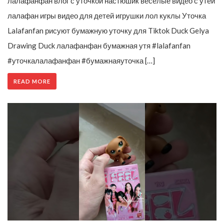
лалафанфан влог с уточкой настюшик веселые видео с утей
лалафан игры видео для детей игрушки лол куклы Уточка
Lalafanfan рисуют бумажную уточку для Tiktok Duck Gelya
Drawing Duck лалафанфан бумажная утя #lalafanfan
#уточкалалафанфан #бумажнаяуточка […]
READ MORE