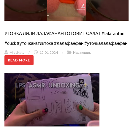
УТОЧКА ЛИЛИ ЛАЛАФАНАН ГОТОВИТ САЛАТ #lalafanfan
#duck #уточкаизтиктока #лалафанфан #уточкалалафанфан
MissKaty
/
15.01.2024
/
Настюшик
READ MORE