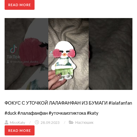
READ MORE
ФОКУС С УТОЧКОЙ ЛАЛАФАНФАН ИЗ БУМАГИ #lalafanfan
#duck #лалафанфан #уточкаизтиктока #katy
MissKaty
/
28.09.2023
/
Настюшик
READ MORE