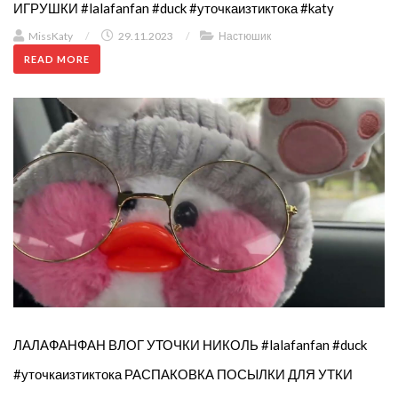
ИГРУШКИ #lalafanfan #duck #уточкаизтиктока #katy
MissKaty
/
29.11.2023
/
Настюшик
READ MORE
ЛАЛАФАНФАН ВЛОГ УТОЧКИ НИКОЛЬ #lalafanfan #duck
#уточкаизтиктока РАСПАКОВКА ПОСЫЛКИ ДЛЯ УТКИ