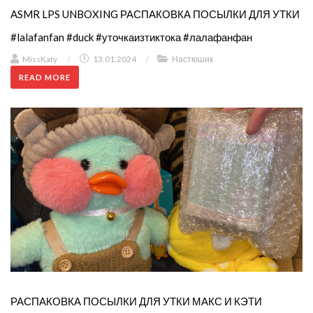
ASMR LPS UNBOXING РАСПАКОВКА ПОСЫЛКИ ДЛЯ УТКИ
#lalafanfan #duck #уточкаизтиктока #лалафанфан
MissKaty
/
13.01.2024
/
Настюшик
READ MORE
РАСПАКОВКА ПОСЫЛКИ ДЛЯ УТКИ МАКС И КЭТИ