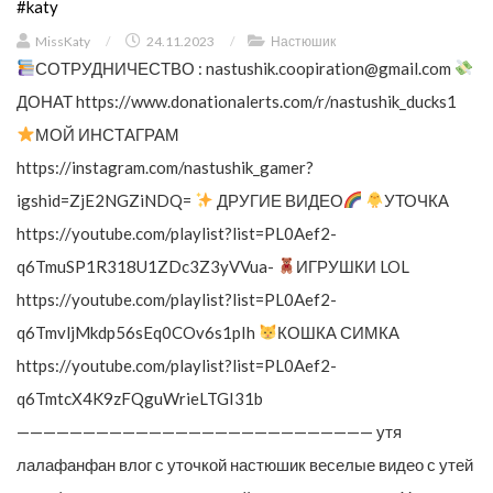
#katy
MissKaty
/
24.11.2023
/
Настюшик
СОТРУДНИЧЕСТВО :
nastushik.coopiration@gmail.com
ДОНАТ https://www.donationalerts.com/r/nastushik_ducks1
МОЙ ИНСТАГРАМ
https://instagram.com/nastushik_gamer?
igshid=ZjE2NGZiNDQ=
ДРУГИЕ ВИДЕО
УТОЧКА
https://youtube.com/playlist?list=PL0Aef2-
q6TmuSP1R318U1ZDc3Z3yVVua-
ИГРУШКИ LOL
https://youtube.com/playlist?list=PL0Aef2-
q6TmvljMkdp56sEq0COv6s1pIh
КОШКА СИМКА
https://youtube.com/playlist?list=PL0Aef2-
q6TmtcX4K9zFQguWrieLTGI31b
——————————————————————————— утя
лалафанфан влог с уточкой настюшик веселые видео с утей