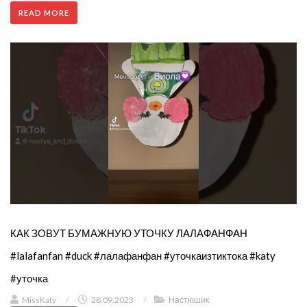
READ MORE
КАК ЗОВУТ БУМАЖНУЮ УТОЧКУ ЛАЛАФАНФАН
#lalafanfan #duck #лалафанфан #уточкаизтиктока #katy
#уточка
MissKaty
/
28.09.2023
/
Настюшик