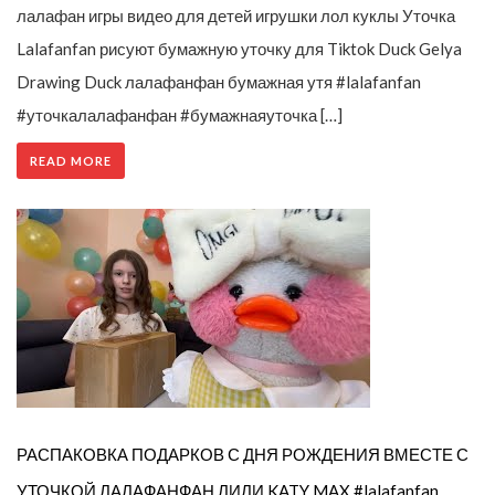
лалафан игры видео для детей игрушки лол куклы Уточка
Lalafanfan рисуют бумажную уточку для Tiktok Duck Gelya
Drawing Duck лалафанфан бумажная утя #lalafanfan
#уточкалалафанфан #бумажнаяуточка […]
READ MORE
РАСПАКОВКА ПОДАРКОВ С ДНЯ РОЖДЕНИЯ ВМЕСТЕ С
УТОЧКОЙ ЛАЛАФАНФАН ЛИЛИ KATY MAX #lalafanfan