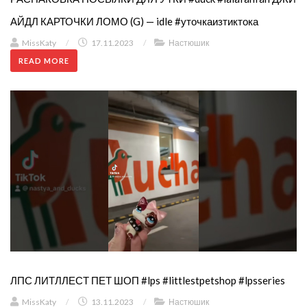
АЙДЛ КАРТОЧКИ ЛОМО (G) — idle #уточкаизтиктока
MissKaty
/
17.11.2023
/
Настюшик
READ MORE
ЛПС ЛИТЛЛЕСТ ПЕТ ШОП #lps #littlestpetshop #lpsseries
MissKaty
/
13.11.2023
/
Настюшик