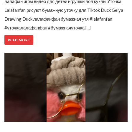
лалафан игры видео для детей игрушки лол куклы Уточка
Lalafanfan рисуют бумажную уточку для Tiktok Duck Gelya
Drawing Duck лалафанфан бумажная утя #lalafanfan
#уточкалалафанфан #бумажнаяуточка […]
READ MORE