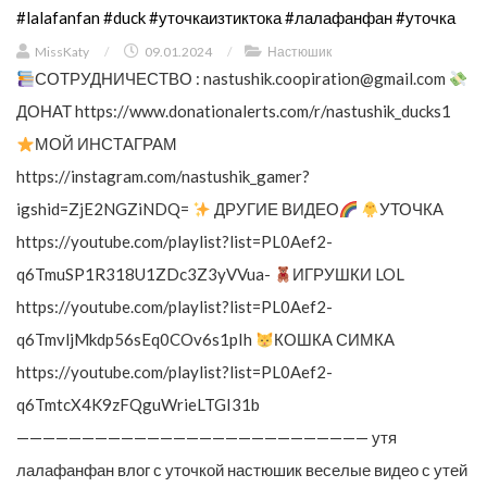
#lalafanfan #duck #уточкаизтиктока #лалафанфан #уточка
MissKaty
/
09.01.2024
/
Настюшик
СОТРУДНИЧЕСТВО :
nastushik.coopiration@gmail.com
ДОНАТ https://www.donationalerts.com/r/nastushik_ducks1
МОЙ ИНСТАГРАМ
https://instagram.com/nastushik_gamer?
igshid=ZjE2NGZiNDQ=
ДРУГИЕ ВИДЕО
УТОЧКА
https://youtube.com/playlist?list=PL0Aef2-
q6TmuSP1R318U1ZDc3Z3yVVua-
ИГРУШКИ LOL
https://youtube.com/playlist?list=PL0Aef2-
q6TmvljMkdp56sEq0COv6s1pIh
КОШКА СИМКА
https://youtube.com/playlist?list=PL0Aef2-
q6TmtcX4K9zFQguWrieLTGI31b
——————————————————————————— утя
лалафанфан влог с уточкой настюшик веселые видео с утей