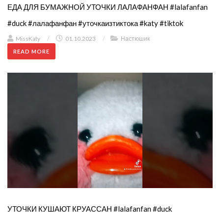
ЕДА ДЛЯ БУМАЖНОЙ УТОЧКИ ЛАЛАФАНФАН #lalafanfan
#duck #лалафанфан #уточкаизтиктока #katy #tiktok
MissKaty
/
01.10.2023
/
Настюшик
READ MORE
УТОЧКИ КУШАЮТ КРУАССАН #lalafanfan #duck