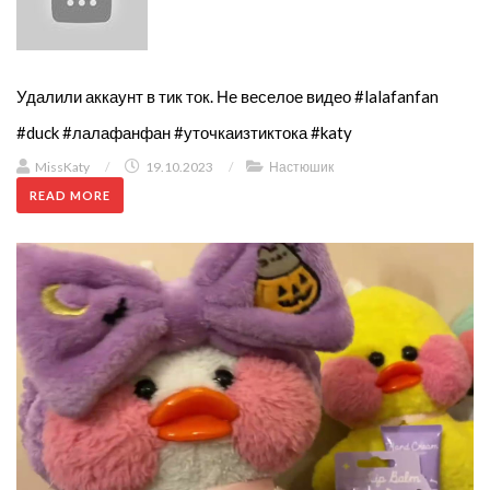
Удалили аккаунт в тик ток. Не веселое видео #lalafanfan
#duck #лалафанфан #уточкаизтиктока #katy
MissKaty
/
19.10.2023
/
Настюшик
READ MORE