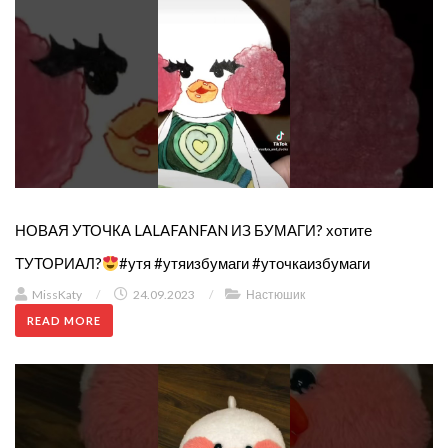
НОВАЯ УТОЧКА LALAFANFAN ИЗ БУМАГИ? хотите
ТУТОРИАЛ?
#утя #утяизбумаги #уточкаизбумаги
MissKaty
/
24.09.2023
/
Настюшик
READ MORE