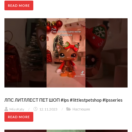
READ MORE
ЛПС ЛИТЛЛЕСТ ПЕТ ШОП #lps #littlestpetshop #lpsseries
MissKaty
/
12.11.2023
/
Настюшик
READ MORE