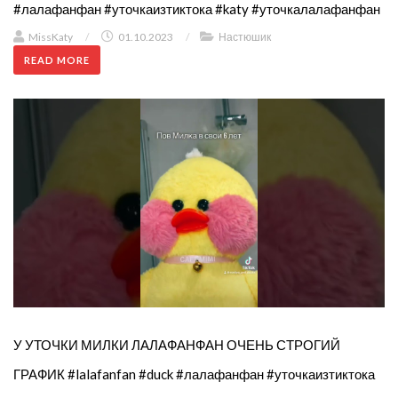
#лалафанфан #уточкаизтиктока #katy #уточкалалафанфан
MissKaty
/
01.10.2023
/
Настюшик
READ MORE
У УТОЧКИ МИЛКИ ЛАЛАФАНФАН ОЧЕНЬ СТРОГИЙ
ГРАФИК #lalafanfan #duck #лалафанфан #уточкаизтиктока