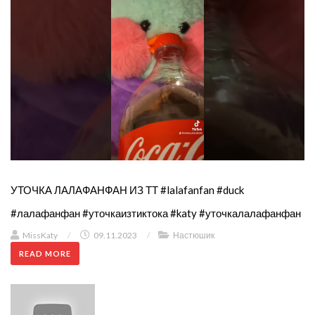
УТОЧКА ЛАЛАФАНФАН ИЗ ТТ #lalafanfan #duck
#лалафанфан #уточкаизтиктока #katy #уточкалалафанфан
MissKaty
/
09.11.2023
/
Настюшик
READ MORE