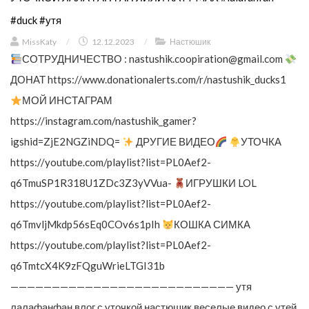
#duck #утя
MissKaty
/
12.12.2023
/
Настюшик
СОТРУДНИЧЕСТВО :
nastushik.coopiration@gmail.com
ДОНАТ https://www.donationalerts.com/r/nastushik_ducks1
МОЙ ИНСТАГРАМ
https://instagram.com/nastushik_gamer?
igshid=ZjE2NGZiNDQ=
ДРУГИЕ ВИДЕО
УТОЧКА
https://youtube.com/playlist?list=PL0Aef2-
q6TmuSP1R318U1ZDc3Z3yVVua-
ИГРУШКИ LOL
https://youtube.com/playlist?list=PL0Aef2-
q6TmvljMkdp56sEq0COv6s1pIh
КОШКА СИМКА
https://youtube.com/playlist?list=PL0Aef2-
q6TmtcX4K9zFQguWrieLTGI31b
——————————————————————————— утя
лалафанфан влог с уточкой настюшик веселые видео с утей