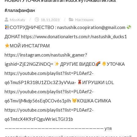
#лалафанфан
MissKaty
/
18.11.2023
/
Настюшик
СОТРУДНИЧЕСТВО :
nastushik.coopiration@gmail.com
ДОНАТ https://www.donationalerts.com/r/nastushik_ducks1
МОЙ ИНСТАГРАМ
https://instagram.com/nastushik_gamer?
igshid=ZjE2NGZiNDQ=
ДРУГИЕ ВИДЕО
УТОЧКА
https://youtube.com/playlist?list=PL0Aef2-
q6TmuSP1R318U1ZDc3Z3yVVua-
ИГРУШКИ LOL
https://youtube.com/playlist?list=PL0Aef2-
q6TmvljMkdp56sEq0COv6s1pIh
КОШКА СИМКА
https://youtube.com/playlist?list=PL0Aef2-
q6TmtcX4K9zFQguWrieLTGI31b
——————————————————————————— утя