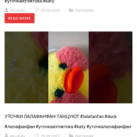
#уточкаизтиктока #katy
MissKaty
/
30.09.2023
/
Настюшик
READ MORE
УТОЧКИ ЛАЛАФАНФАН ТАНЦУЮТ #lalafanfan #duck
#лалафанфан #уточкаизтиктока #katy #уточкалалафанфан
MissKaty
/
29.09.2023
/
Настюшик