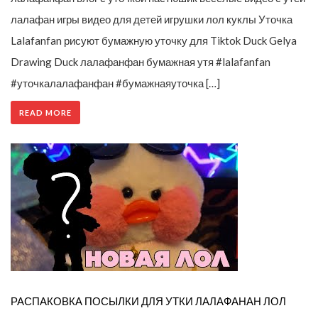
лалафан игры видео для детей игрушки лол куклы Уточка
Lalafanfan рисуют бумажную уточку для Tiktok Duck Gelya
Drawing Duck лалафанфан бумажная утя #lalafanfan
#уточкалалафанфан #бумажнаяуточка […]
READ MORE
РАСПАКОВКА ПОСЫЛКИ ДЛЯ УТКИ ЛАЛАФАНАН ЛОЛ