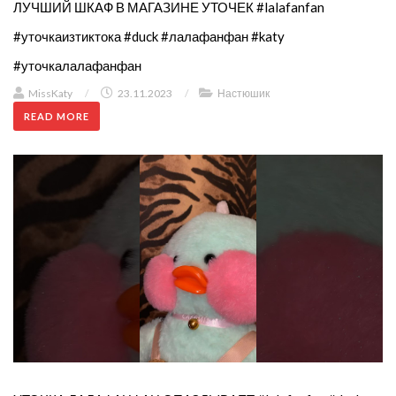
ЛУЧШИЙ ШКАФ В МАГАЗИНЕ УТОЧЕК #lalafanfan
#уточкаизтиктока #duck #лалафанфан #katy
#уточкалалафанфан
MissKaty
/
23.11.2023
/
Настюшик
READ MORE