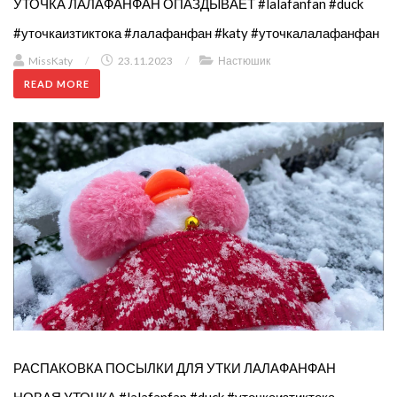
УТОЧКА ЛАЛАФАНФАН ОПАЗДЫВАЕТ #lalafanfan #duck
#уточкаизтиктока #лалафанфан #katy #уточкалалафанфан
MissKaty
/
23.11.2023
/
Настюшик
READ MORE
РАСПАКОВКА ПОСЫЛКИ ДЛЯ УТКИ ЛАЛАФАНФАН
НОВАЯ УТОЧКА #lalafanfan #duck #уточкаизтиктока