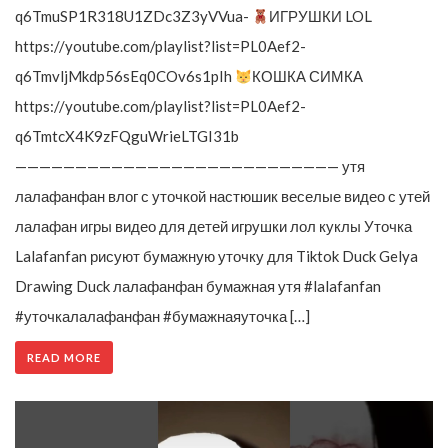
q6TmuSP1R318U1ZDc3Z3yVVua-
ИГРУШКИ LOL
https://youtube.com/playlist?list=PL0Aef2-
q6TmvljMkdp56sEq0COv6s1pIh
КОШКА СИМКА
https://youtube.com/playlist?list=PL0Aef2-
q6TmtcX4K9zFQguWrieLTGI31b
——————————————————————————— утя
лалафанфан влог с уточкой настюшик веселые видео с утей
лалафан игры видео для детей игрушки лол куклы Уточка
Lalafanfan рисуют бумажную уточку для Tiktok Duck Gelya
Drawing Duck лалафанфан бумажная утя #lalafanfan
#уточкалалафанфан #бумажнаяуточка […]
READ MORE