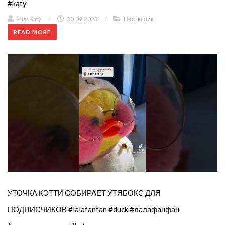
#katy
MissKaty
/
30.09.2023
/
Настюшик
READ MORE
УТОЧКА КЭТТИ СОБИРАЕТ УТЯБОКС ДЛЯ
ПОДПИСЧИКОВ #lalafanfan #duck #лалафанфан