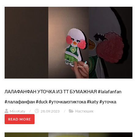
ЛАЛАФАНФАН УТОЧКА ИЗ ТТ БУМАЖНАЯ #lalafanfan
#лалафанфан #duck #уточкаизтиктока #katy #уточка
MissKaty
/
28.09.2023
/
Настюшик
READ MORE