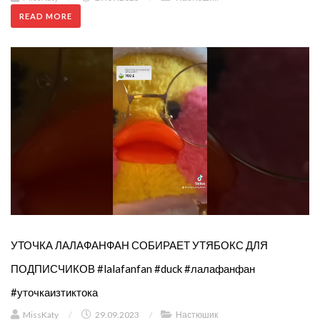
READ MORE
УТОЧКА ЛАЛАФАНФАН СОБИРАЕТ УТЯБОКС ДЛЯ
ПОДПИСЧИКОВ #lalafanfan #duck #лалафанфан
#уточкаизтиктока
MissKaty
/
29.09.2023
/
Настюшик