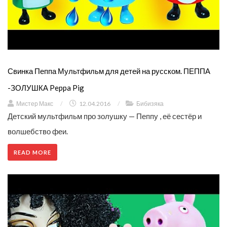
Свинка Пеппа Мультфильм для детей на русском. ПЕППА
-ЗОЛУШКА Peppa Pig
Мистер Макс
/
12.04.2016
/
Бибизяка
Детский мультфильм про золушку — Пеппу , её сестёр и
волшебство феи.
READ MORE