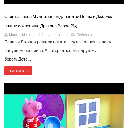
Свинка Пеппа Мультфильм для детей Пеппа и Джордж
нашли сокровища Дракона Peppa Pig
Мистер Макс
/
28.02.2016
/
Бибизяка
Пеппа и Джордж решили покататься на волнах в своём
надувном бассейне. А ветер отнёс их к другому
берегу.Дете…
READ MORE