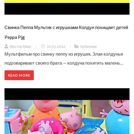
Свинка Пеппа Мультик с игрушками Колдун похищает детей
Peppa Pjg
Мистер Макс
/
30.01.2016
/
Бибизяка
Мультфильм про свинку пеппу из игрушек. Злая колдунья
подговаривает своего брата — колдуна похитить малень…
READ MORE