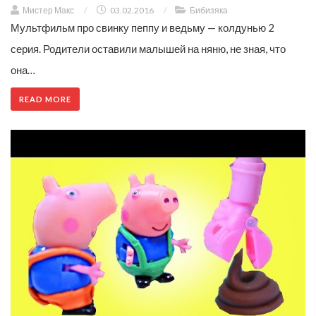
Мистер Макс
/
03.02.2016
/
Бибизяка
Мультфильм про свинку пеппу и ведьму — колдунью 2
серия. Родители оставили малышей на няню, не зная, что
она…
READ MORE