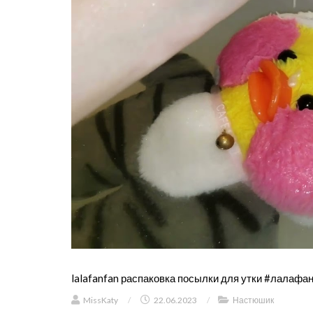
lalafanfan распаковка посылки для утки #лалафанф
MissKaty
/
22.06.2023
/
Настюшик