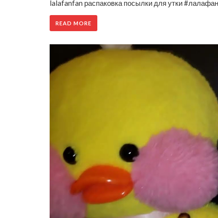
lalafanfan распаковка посылки для утки #лалафанф
READ MORE