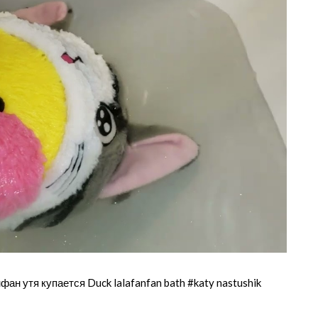
ан утя купается Duck lalafanfan bath #katy nastushik