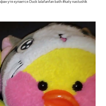
ан утя купается Duck lalafanfan bath #katy nastushik