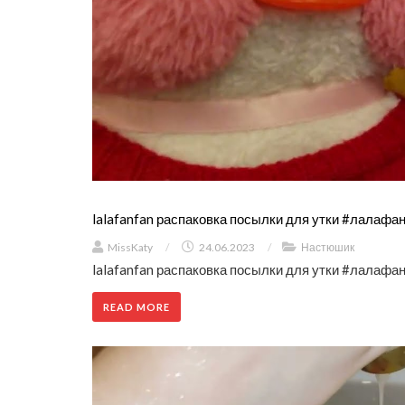
lalafanfan распаковка посылки для утки #лалафанф
MissKaty
/
24.06.2023
/
Настюшик
lalafanfan распаковка посылки для утки #лалафанф
READ MORE