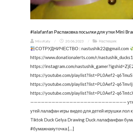
#lalafanfan Распаковка посылки для утки Mini Bra
MissKaty
/
20.06.2023
/
Настюшик
СОТРУДНИЧЕСТВО :
nastushik22@gmail.com
https://www.donationalerts.com/r/nastushik_ducks
https://instagram.com/nastushik_gamer?igshid=
https://youtube.com/playlist?list=PL0Aef2-q6
https://youtube.com/playlist?list=PL0Aef2-q6Tm
https://youtube.com/playlist?list=PL0Aef2-q6T
——————————————————————————— утя лалафа
утей лалафан игры видео для детей игрушки лол 
Tiktok Duck Gelya Drawing Duck лалафанфан бум
#бумажнаяуточка […]