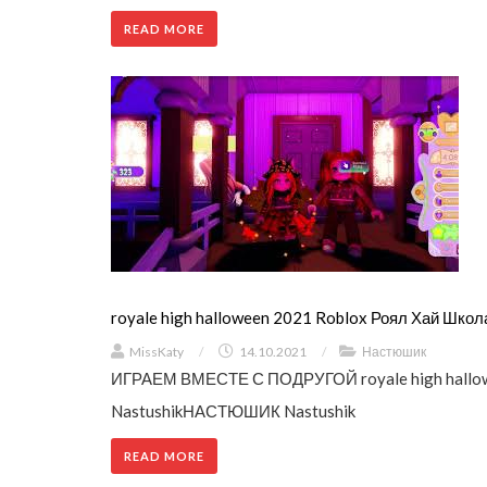
READ MORE
royale high halloween 2021 Roblox Роял Хай Шк
MissKaty
/
14.10.2021
/
Настюшик
ИГРАЕМ ВМЕСТЕ С ПОДРУГОЙ royale high hallo
NastushikНАСТЮШИК Nastushik
READ MORE