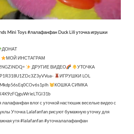
nds Mini Toys #лалафанфан Duck Lili уточка игрушки
ДОНАТ
1
МОЙ ИНСТАГРАМ
ZjE2NGZiNDQ=
ДРУГИЕ ВИДЕО
УТОЧКА
TmuSP1R318U1ZDc3Z3yVVua-
ИГРУШКИ LOL
vljMkdp56sEq0COv6s1pIh
КОШКА СИМКА
mtcX4K9zFQguWrieLTGI31b
нфан влог с уточкой настюшик веселые видео с
куклы Уточка Lalafanfan рисуют бумажную уточку для
ажная утя #lalafanfan #уточкалалафанфан