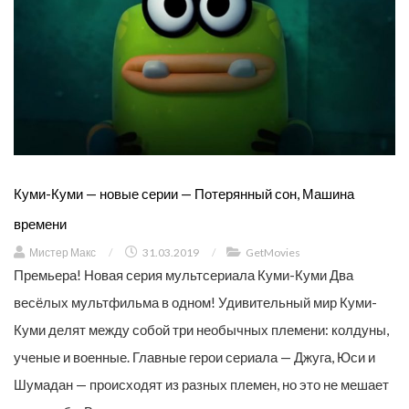
Куми-Куми — новые серии — Потерянный сон, Машина
времени
Мистер Макс
/
31.03.2019
/
GetMovies
Премьера! Новая серия мультсериала Куми-Куми Два
весёлых мультфильма в одном! Удивительный мир Куми-
Куми делят между собой три необычных племени: колдуны,
ученые и военные. Главные герои сериала — Джуга, Юси и
Шумадан — происходят из разных племен, но это не мешает