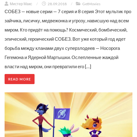
Мистер Макс
/
28.09.2018
/
GetMovies
СОБЕЗ — новые серии — 7 серия и 8 серия Этот мультик про
зайчика, лисичку, медвежонка и угрозу, нависшую над всем
миром. Кто придёт на помощь? Космический, бомбический,
эпический, героический СОБЕЗ. Вот уже который год идет
борьба между кланами двух суперзлодеев — Носорога
Гегемона и Ядерной Мартышки. Ослепленные жаждой
власти над миром, они превратили его […]
READ MORE