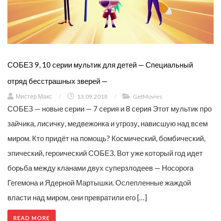
СОБЕЗ 9, 10 серии мультик для детей — Специальный
отряд бесстрашных зверей —
Мистер Макс
/
13.09.2018
/
GetMovies
СОБЕЗ — новые серии — 7 серия и 8 серия Этот мультик про
зайчика, лисичку, медвежонка и угрозу, нависшую над всем
миром. Кто придёт на помощь? Космический, бомбический,
эпический, героический СОБЕЗ. Вот уже который год идет
борьба между кланами двух суперзлодеев — Носорога
Гегемона и Ядерной Мартышки. Ослепленные жаждой
власти над миром, они превратили его […]
READ MORE