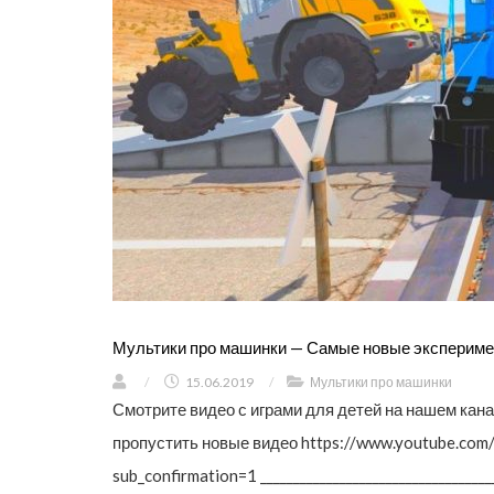
Мультики про машинки — Самые новые эксперимен
/
15.06.2019
/
Мультики про машинки
Смотрите видео с играми для детей на нашем кан
пропустить новые видео https://www.youtube.c
sub_confirmation=1 ______________________________