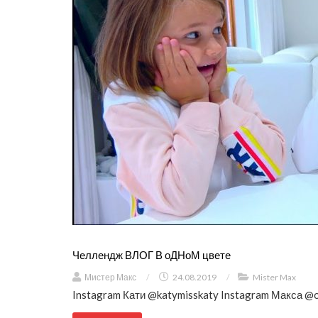
Челлендж ВЛОГ В оДНоМ цвете
Мистер Макс
/
24.08.2019
/
Mister Max
Instagram Кати @katymisskaty Instagram Макса @o