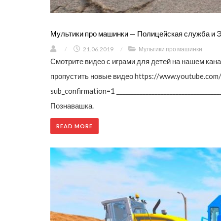
Мультики про машинки — Полицейская служба и 
/
21.06.2019
/
Мультики про машинки
Смотрите видео с играми для детей на нашем кан
пропустить новые видео https://www.youtube.c
sub_confirmation=1 ______________________________
Познавашка.
READ MORE