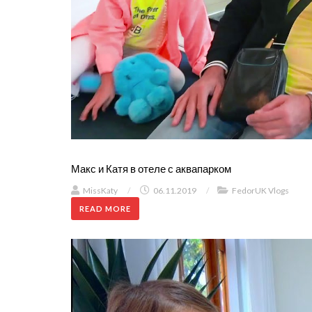
Макс и Катя в отеле с аквапарком
MissKaty
/
06.11.2019
/
FedorUK Vlogs
READ MORE