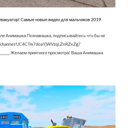
Эвакуатор! Самые новые видео для мальчиков 2019
але Анимашка Познавашка, подписывайтесь что бы не
om/channel/UC4CTm7doaYjWVzqLZnRZxZg?
___________ Желаем приятного просмотра! Ваша Анимашка