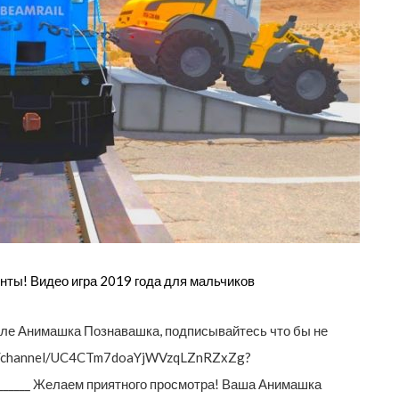
ты! Видео игра 2019 года для мальчиков
але Анимашка Познавашка, подписывайтесь что бы не
om/channel/UC4CTm7doaYjWVzqLZnRZxZg?
___________ Желаем приятного просмотра! Ваша Анимашка