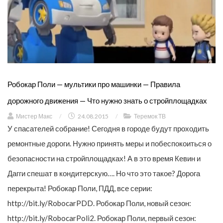
Робокар Поли — мультики про машинки — Правила
дорожного движения — Что нужно знать о стройплощадках
Мистер Макс
/
24.08.2015
/
Теремок ТВ
У спасателей собрание! Сегодня в городе будут проходить
ремонтные дороги. Нужно принять меры и побеспокоиться о
безопасности на стройплощадках! А в это время Кевин и
Дагги спешат в кондитерскую…. Но что это такое? Дорога
перекрыта! Робокар Поли, ПДД, все серии:
http://bit.ly/RobocarPDD. Робокар Поли, новый сезон:
http://bit.ly/RobocarPoli2. Робокар Поли, первый сезон: