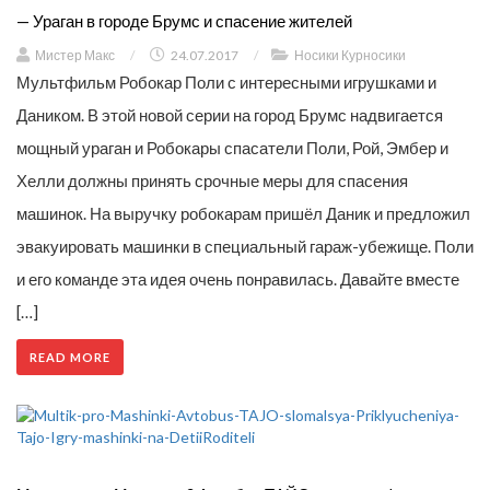
— Ураган в городе Брумс и спасение жителей
Мистер Макс
/
24.07.2017
/
Носики Курносики
Мультфильм Робокар Поли с интересными игрушками и
Даником. В этой новой серии на город Брумс надвигается
мощный ураган и Робокары спасатели Поли, Рой, Эмбер и
Хелли должны принять срочные меры для спасения
машинок. На выручку робокарам пришёл Даник и предложил
эвакуировать машинки в специальный гараж-убежище. Поли
и его команде эта идея очень понравилась. Давайте вместе
[…]
READ MORE