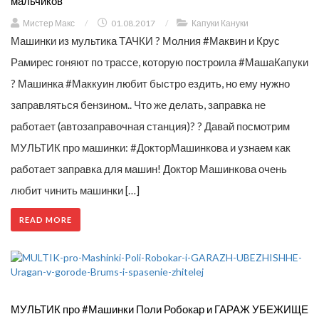
мальчиков
Мистер Макс
/
01.08.2017
/
Капуки Кануки
Машинки из мультика ТАЧКИ ? Молния #Маквин и Крус
Рамирес гоняют по трассе, которую построила #МашаКапуки
? Машинка #Маккуин любит быстро ездить, но ему нужно
заправляться бензином.. Что же делать, заправка не
работает (автозаправочная станция)? ? Давай посмотрим
МУЛЬТИК про машинки: #ДокторМашинкова и узнаем как
работает заправка для машин! Доктор Машинкова очень
любит чинить машинки […]
READ MORE
МУЛЬТИК про #Машинки Поли Робокар и ГАРАЖ УБЕЖИЩЕ