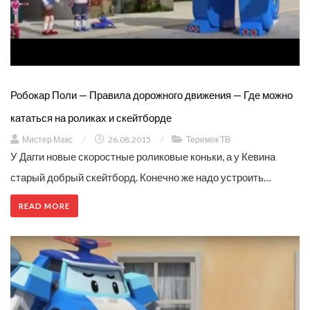
Робокар Поли — Правила дорожного движения — Где можно
кататься на роликах и скейтборде
Мистер Макс
/
26.08.2015
/
Теремок ТВ
У Дагги новые скоростные роликовые коньки, а у Кевина
старый добрый скейтборд. Конечно же надо устроить…
READ MORE