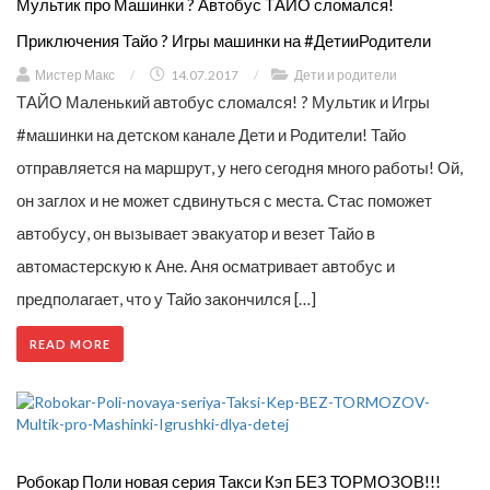
Мультик про Машинки ? Автобус ТАЙО сломался!
Приключения Тайо ? Игры машинки на #ДетииРодители
Мистер Макс
/
14.07.2017
/
Дети и родители
ТАЙО Маленький автобус сломался! ? Мультик и Игры
#машинки на детском канале Дети и Родители! Тайо
отправляется на маршрут, у него сегодня много работы! Ой,
он заглох и не может сдвинуться с места. Стас поможет
автобусу, он вызывает эвакуатор и везет Тайо в
автомастерскую к Ане. Аня осматривает автобус и
предполагает, что у Тайо закончился […]
READ MORE
Робокар Поли новая серия Такси Кэп БЕЗ ТОРМОЗОВ!!!