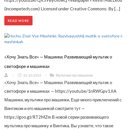
https://youtu.be/QX39ByUl0wQ «Wallpaper» Kevin MacLeod
(incompetech.com) Licensed under Creative Commons: By […]
READ MORE
«Хочу Знать Все» — Машинки. Развивающий мультик о
светофоре и машинках
/
25.10.2015
/
Мультики про машинки
«Хочу Знать Все» — Машинки. Развивающий мультик о
светофоре и машинках — https://youtu.be/1nRWGpv1JIA
Машинки, мультики про машинки, Еще много приключений с
Винтиком и его машинкой смотрите тут —
https://goo.gl/RT2MZm В новой серии развивающего
мультика про машинку и Винтика. Вы узнаете, что такое