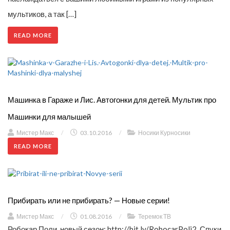
мультиков, а так […]
READ MORE
Машинка в Гараже и Лис. Автогонки для детей. Мультик про
Машинки для малышей
Мистер Макс
/
03.10.2016
/
Носики Курносики
READ MORE
Прибирать или не прибирать? — Новые серии!
Мистер Макс
/
01.08.2016
/
Теремок ТВ
Робокар Поли, новый сезон: http://bit.ly/RobocarPoli2. Спуки