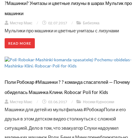
?Машинки? Унитазы и цветные лизуны в шарах Мультик про
машинки
Мистер Макс
/
02.07.2017
/
Бибизяка
Мультики про машинки и цветные унитазы с лизунами
READ MORE
Поли Робокар #Машинки ? ? команда спасателей — Почему
обиделась Машинка Клини. Robocar Poli for Kids
Мистер Макс
/
03.06.2017
/
Носики Курносики
Машинки для детей из мультфильма #РобокарПоли и его
друзья в этом детском видео столкнуться с сложной
ситуацией. Дело в том, что эвакуатор Спуки надоумил
маленьких машинок Роди, Бени и Мини пренебрижительно