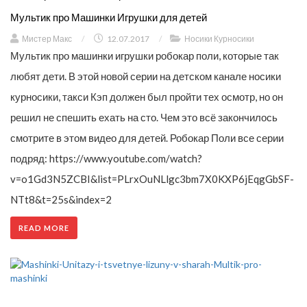
Мультик про Машинки Игрушки для детей
Мистер Макс
/
12.07.2017
/
Носики Курносики
Мультик про машинки игрушки робокар поли, которые так
любят дети. В этой новой серии на детском канале носики
курносики, такси Кэп должен был пройти тех осмотр, но он
решил не спешить ехать на сто. Чем это всё закончилось
смотрите в этом видео для детей. Робокар Поли все серии
подряд: https://www.youtube.com/watch?
v=o1Gd3N5ZCBI&list=PLrxOuNLlgc3bm7X0KXP6jEqgGbSF-
NTt8&t=25s&index=2
READ MORE