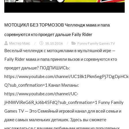
МОТОЦИКЛ БЕЗ ТОРМОЗОВ Челлендж мама и папа
соревнуются кто проедет дальше Faily Rider
Мистер Макс
/
18.10.2016
/
Funny Family Games TV
Веселый челлендж с мотоциклами в мультяшной игре —
Faily Rider мама и папа приняли вызов и соревнуются кто
проедет дальше? ПОДПИШИСЬ:
https://www.youtube.com/channel/UC18k1PkmSegPj7DgDpHCk
Q?sub_confirmation=1 Канал Миланы:
https://www.youtube.com/channel/UC-
jHNWViReG6R_kJ6b45FdQ?sub_confirmation=1 Funny Family
Games TV — Это Семейный игровой канал для всей семьи и
даже самых маленьких детишек. Здесь вы сможете
наслаждаться с вашими любимыми играми из популярных