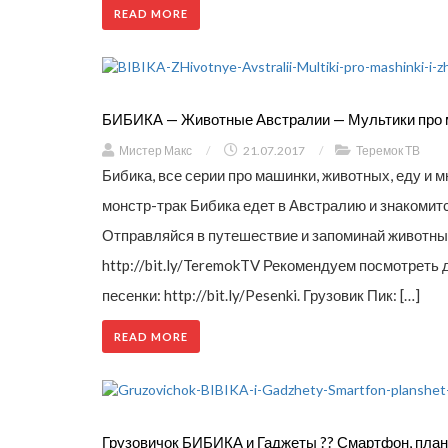
READ MORE
БИБИКА — Животные Австралии — Мультики про м
Мистер Макс
/
21.07.2017
/
Теремок ТВ
Бибика, все серии про машинки, животных, еду и мн
монстр-трак Бибика едет в Австралию и знакомится
Отправляйся в путешествие и запоминай животных
http://bit.ly/TeremokTV Рекомендуем посмотрет
песенки: http://bit.ly/Pesenki. Грузовик Пик: […]
READ MORE
Грузовичок БИБИКА и Гаджеты ?? Смартфон, пла