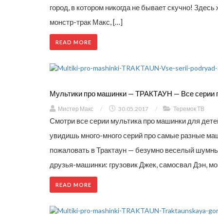
город, в котором никогда не бывает скучно! Здесь
монстр-трак Макс, […]
READ MORE
Мультики про машинки — ТРАКТАУН — Все серии 
Мистер Макс
/
30.05.2017
/
Теремок ТВ
Смотри все серии мультика про машинки для детей 
увидишь много-много серий про самые разные ма
пожаловать в Трактаун — безумно веселый шумный 
друзья-машинки: грузовик Джек, самосвал Дэн, мо
READ MORE