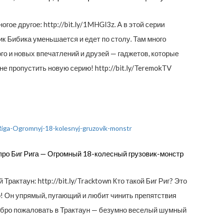
огое другое: http://bit.ly/1MHGl3z. А в этой серии
 Бибика уменьшается и едет по столу. Там много
го и новых впечатлений и друзей — гаджетов, которые
е пропустить новую серию! http://bit.ly/TeremokTV
ро Биг Рига — Огромный 18-колесный грузовик-монстр
рактаун: http://bit.ly/Tracktown Кто такой Биг Риг? Это
! Он упрямый, пугающий и любит чинить препятствия
обро пожаловать в Трактаун — безумно веселый шумный