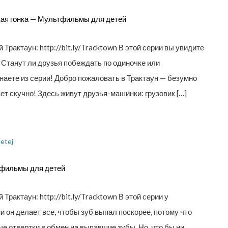
ая гонка — Мультфильмы для детей
Трактаун: http://bit.ly/Tracktown В этой серии вы увидите
 Станут ли друзья побеждать по одиночке или
наете из серии! Добро пожаловать в Трактаун — безумно
ет скучно! Здесь живут друзья-машинки: грузовик […]
фильмы для детей
рактаун: http://bit.ly/Tracktown В этой серии у
и он делает все, чтобы зуб выпал поскорее, потому что
ые отвертки в обмен на выпавшие зубы. Но, что бы ни