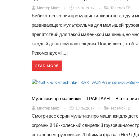
Мистер Макс
/
15.06.2017
/
Теремок ТВ
Бибика, все серии про машинки, животных, еду и мн
развивающего мультфильма для малышей грузовик
препятствий для такой маленькой машинки, но мно
каждый день помогают людям. Подпишись, чтобы н
Рекомендуем […]
READ MORE
Мультики про машинки — ТРАКТАУН — Все серии п
Мистер Макс
/
13.06.2017
/
Теремок ТВ
Смотри все серии мультика про машинки для детей Т
огромный 18-колесный свирепый грузовик-монстр
остальным грузовикам. Любимая фраза: «Нет!» Д