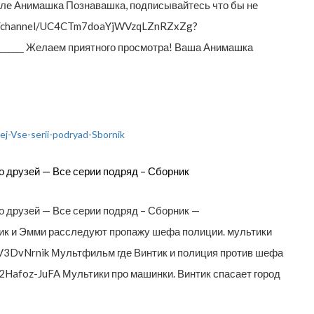
але Анимашка Познавашка, подписывайтесь что бы не
om/channel/UC4CTm7doaYjWVzqLZnRZxZg?
___________ Желаем приятного просмотра! Ваша Анимашка
о друзей — Все серии подряд – Сборник
о друзей — Все серии подряд – Сборник —
ик и Эмми расследуют пропажу шефа полиции. мультики
jV3DvNrnik Мультфильм где Винтик и полиция против шефа
/2Hafoz-JuFA Мультики про машинки. Винтик спасает город