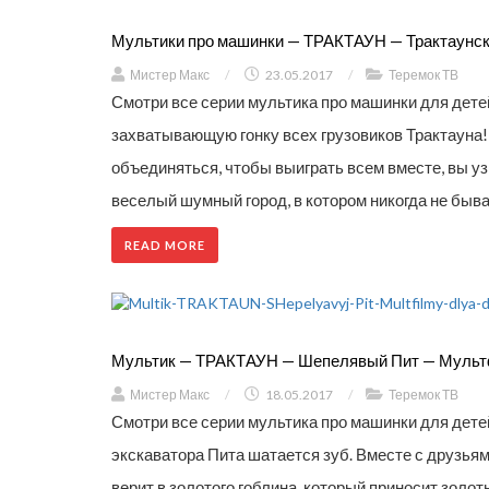
Мультики про машинки — ТРАКТАУН — Трактаунск
Мистер Макс
/
23.05.2017
/
Теремок ТВ
Смотри все серии мультика про машинки для детей 
захватывающую гонку всех грузовиков Трактауна!
объединяться, чтобы выиграть всем вместе, вы уз
веселый шумный город, в котором никогда не быва
READ MORE
Мультик — ТРАКТАУН — Шепелявый Пит — Мульт
Мистер Макс
/
18.05.2017
/
Теремок ТВ
Смотри все серии мультика про машинки для детей Т
экскаватора Пита шатается зуб. Вместе с друзьям
верит в золотого гоблина, который приносит золот