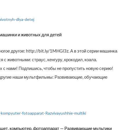
ашинки и животных для детей
огое другое: http://bit.ly/1MHGl3z. А в этой серии машинка
 с животными: страус, кенгуру, крокодил, коала.
 с нами! Подпишись, чтобы не пропустить новую серию!
ь другие наши мультфильмы: Развивающие, обучающие
ншет, компьютер, фотоаппарат — Развивающие мультики