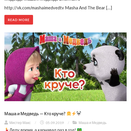
http://vk.com/mashaimedvedtv Masha And The Bear […]
READ MORE
Маша и Медведь — Кто круче?
Мистер Макс
/
05.09.2019
/
Маша и Медведь
Делу время, а карнавал раз в год!