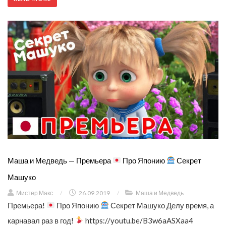
Маша и Медведь — Премьера
Про Японию
Секрет
Машуко
Мистер Макс
/
26.09.2019
/
Маша и Медведь
Премьера!
Про Японию
Секрет Машуко Делу время, а
карнавал раз в год!
https://youtu.be/B3w6aASXaa4