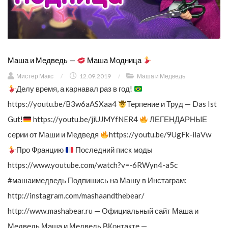
Маша и Медведь —
Маша Модница
Мистер Макс
/
12.09.2019
/
Маша и Медведь
Делу время, а карнавал раз в год!
https://youtu.be/B3w6aASXaa4
Терпение и Труд — Das Ist
Gut!
https://youtu.be/jiUJMYfNER4
ЛЕГЕНДАРНЫЕ
серии от Маши и Медведя
https://youtu.be/9UgFk-ilaVw
Про Францию
Последний писк моды
https://www.youtube.com/watch?v=-6RWyn4-a5c
#машаимедведь Подпишись на Машу в Инстаграм:
http://instagram.com/mashaandthebear/
http://www.mashabear.ru — Официальный сайт Маша и
Медведь Маша и Медведь ВКонтакте —