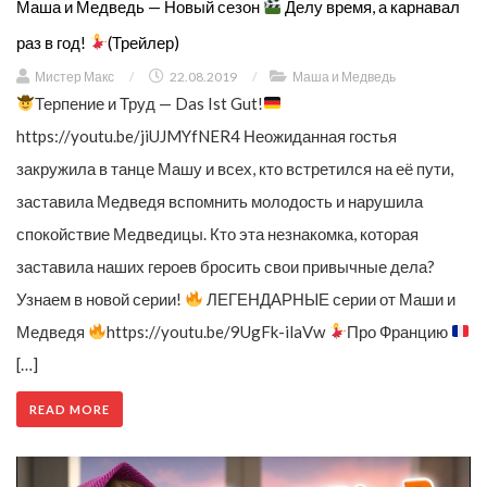
Маша и Медведь — Новый сезон
Делу время, а карнавал
раз в год!
(Трейлер)
Мистер Макс
/
22.08.2019
/
Маша и Медведь
Терпение и Труд — Das Ist Gut!
https://youtu.be/jiUJMYfNER4 Неожиданная гостья
закружила в танце Машу и всех, кто встретился на её пути,
заставила Медведя вспомнить молодость и нарушила
спокойствие Медведицы. Кто эта незнакомка, которая
заставила наших героев бросить свои привычные дела?
Узнаем в новой серии!
ЛЕГЕНДАРНЫЕ серии от Маши и
Медведя
https://youtu.be/9UgFk-ilaVw
Про Францию
[…]
READ MORE