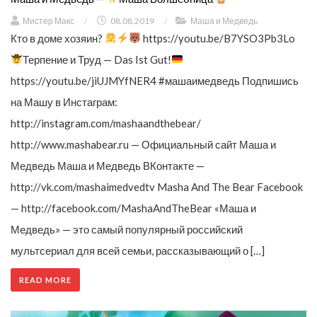
Мистер Макс
/
08.08.2019
/
Маша и Медведь
Кто в доме хозяин?
https://youtu.be/B7YSO3Pb3Lo
Терпение и Труд — Das Ist Gut!
https://youtu.be/jiUJMYfNER4 #машаимедведь Подпишись
на Машу в Инстаграм:
http://instagram.com/mashaandthebear/
http://www.mashabear.ru — Официальный сайт Маша и
Медведь Маша и Медведь ВКонтакте —
http://vk.com/mashaimedvedtv Masha And The Bear Facebook
— http://facebook.com/MashaAndTheBear «Маша и
Медведь» — это самый популярный российский
мультсериал для всей семьи, рассказывающий о […]
READ MORE