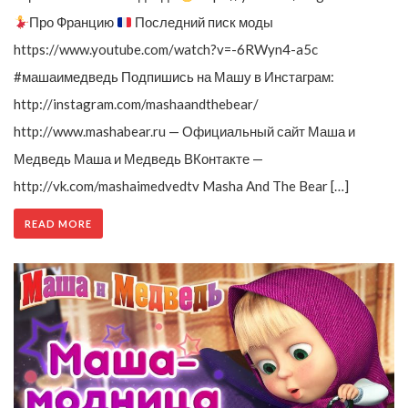
Про Францию
Последний писк моды
https://www.youtube.com/watch?v=-6RWyn4-a5c
#машаимедведь Подпишись на Машу в Инстаграм:
http://instagram.com/mashaandthebear/
http://www.mashabear.ru — Официальный сайт Маша и
Медведь Маша и Медведь ВКонтакте —
http://vk.com/mashaimedvedtv Masha And The Bear […]
READ MORE