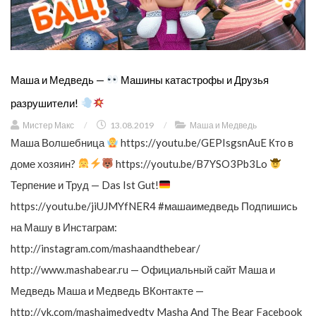
Маша и Медведь —
Машины катастрофы и Друзья
разрушители!
Мистер Макс
/
13.08.2019
/
Маша и Медведь
Маша Волшебница
https://youtu.be/GEPIsgsnAuE Кто в
доме хозяин?
https://youtu.be/B7YSO3Pb3Lo
Терпение и Труд — Das Ist Gut!
https://youtu.be/jiUJMYfNER4 #машаимедведь Подпишись
на Машу в Инстаграм:
http://instagram.com/mashaandthebear/
http://www.mashabear.ru — Официальный сайт Маша и
Медведь Маша и Медведь ВКонтакте —
http://vk.com/mashaimedvedtv Masha And The Bear Facebook