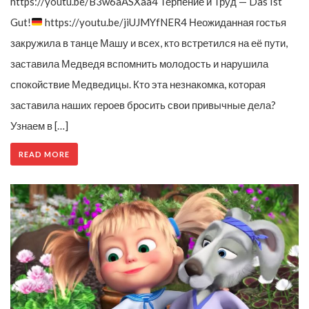
https://youtu.be/B3w6aASXaa4 Терпение и Труд — Das Ist
Gut!
https://youtu.be/jiUJMYfNER4 Неожиданная гостья
закружила в танце Машу и всех, кто встретился на её пути,
заставила Медведя вспомнить молодость и нарушила
спокойствие Медведицы. Кто эта незнакомка, которая
заставила наших героев бросить свои привычные дела?
Узнаем в […]
READ MORE