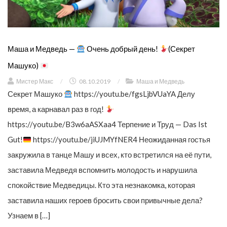
Маша и Медведь —
Очень добрый день!
(Секрет
Машуко)
Мистер Макс
/
08.10.2019
/
Маша и Медведь
Секрет Машуко
https://youtu.be/fgsLjbVUaYA Делу
время, а карнавал раз в год!
https://youtu.be/B3w6aASXaa4 Терпение и Труд — Das Ist
Gut!
https://youtu.be/jiUJMYfNER4 Неожиданная гостья
закружила в танце Машу и всех, кто встретился на её пути,
заставила Медведя вспомнить молодость и нарушила
спокойствие Медведицы. Кто эта незнакомка, которая
заставила наших героев бросить свои привычные дела?
Узнаем в […]