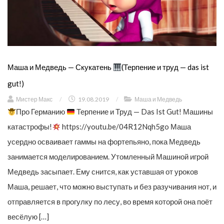
Маша и Медведь — Скукатень
(Терпение и труд — das ist
gut!)
Мистер Макс
/
19.08.2019
/
Маша и Медведь
Про Германию
Терпение и Труд — Das Ist Gut! Машины
катастрофы!
https://youtu.be/04R12Nqh5go Маша
усердно осваивает гаммы на фортепьяно, пока Медведь
занимается моделированием. Утомленный Машиной игрой
Медведь засыпает. Ему снится, как уставшая от уроков
Маша, решает, что можно выступать и без разучивания нот, и
отправляется в прогулку по лесу, во время которой она поёт
весёлую […]