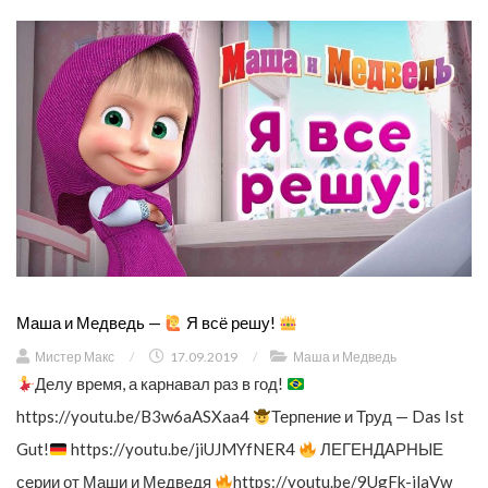
Маша и Медведь —
Я всё решу!
Мистер Макс
/
17.09.2019
/
Маша и Медведь
Делу время, а карнавал раз в год!
https://youtu.be/B3w6aASXaa4
Терпение и Труд — Das Ist
Gut!
https://youtu.be/jiUJMYfNER4
ЛЕГЕНДАРНЫЕ
серии от Маши и Медведя
https://youtu.be/9UgFk-ilaVw