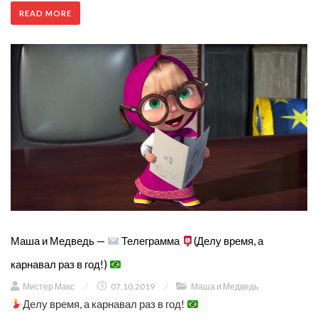
READ MORE
Маша и Медведь —
Телеграмма
(Делу время, а
карнавал раз в год!)
Мистер Макс
/
07.10.2019
/
Маша и Медведь
Делу время, а карнавал раз в год!