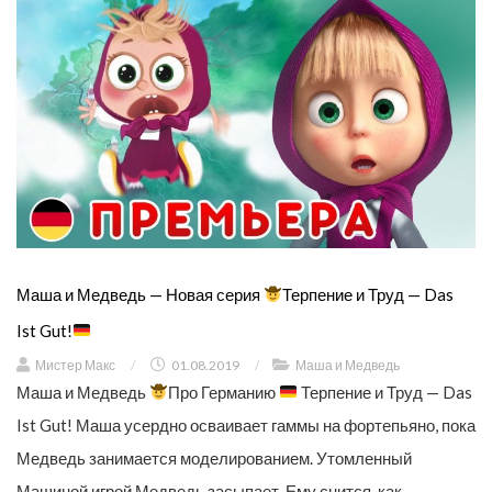
Маша и Медведь — Новая серия
Терпение и Труд — Das
Ist Gut!
Мистер Макс
/
01.08.2019
/
Маша и Медведь
Маша и Медведь
Про Германию
Терпение и Труд — Das
Ist Gut! Маша усердно осваивает гаммы на фортепьяно, пока
Медведь занимается моделированием. Утомленный
Машиной игрой Медведь засыпает. Ему снится, как