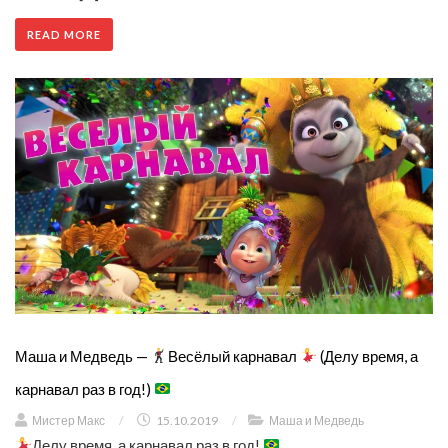
READ MORE
Маша и Медведь —
Весёлый карнавал
(Делу время, а
карнавал раз в год!)
Мистер Макс
/
15.10.2019
/
Маша и Медведь
Делу время, а карнавал раз в год!