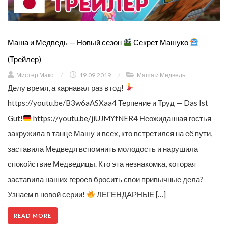
Маша и Медведь — Новый сезон
Секрет Машуко
(Трейлер)
Мистер Макс
/
19.09.2019
/
Маша и Медведь
Делу время, а карнавал раз в год!
https://youtu.be/B3w6aASXaa4 Терпение и Труд — Das Ist
Gut!
https://youtu.be/jiUJMYfNER4 Неожиданная гостья
закружила в танце Машу и всех, кто встретился на её пути,
заставила Медведя вспомнить молодость и нарушила
спокойствие Медведицы. Кто эта незнакомка, которая
заставила наших героев бросить свои привычные дела?
Узнаем в новой серии!
ЛЕГЕНДАРНЫЕ […]
READ MORE