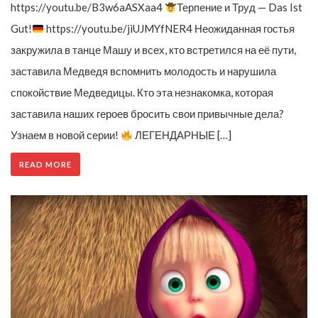
https://youtu.be/B3w6aASXaa4
Терпение и Труд — Das Ist
Gut!
https://youtu.be/jiUJMYfNER4 Неожиданная гостья
закружила в танце Машу и всех, кто встретился на её пути,
заставила Медведя вспомнить молодость и нарушила
спокойствие Медведицы. Кто эта незнакомка, которая
заставила наших героев бросить свои привычные дела?
Узнаем в новой серии!
ЛЕГЕНДАРНЫЕ […]
READ MORE