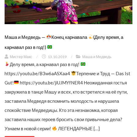
Маша и Медведь —
Конец карнавала
(Делу время, а
карнавал раз в год!)
Мистер Макс
/
13.10.2019
/
Маша и Медведь
Делу время, а карнавал раз в год!
https://youtu.be/B3w6aASXaa4
Терпение и Труд — Das Ist
Gut!
https://youtu.be/jiUJMYfNER4 Неожиданная гостья
закружила в танце Машу и всех, кто встретился на её пути,
заставила Медведя вспомнить молодость и нарушила
спокойствие Медведицы. Кто эта незнакомка, которая
заставила наших героев бросить свои привычные дела?
Узнаем в новой серии!
ЛЕГЕНДАРНЫЕ […]