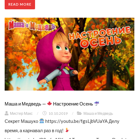
READ MORE
Маша и Медведь —
Настроение Осень
Мистер Макс
/
10.10.2019
/
Маша и Медведь
Секрет Машуко
https://youtu.be/fgsLjbVUaYA Делу
время, а карнавал раз в год!