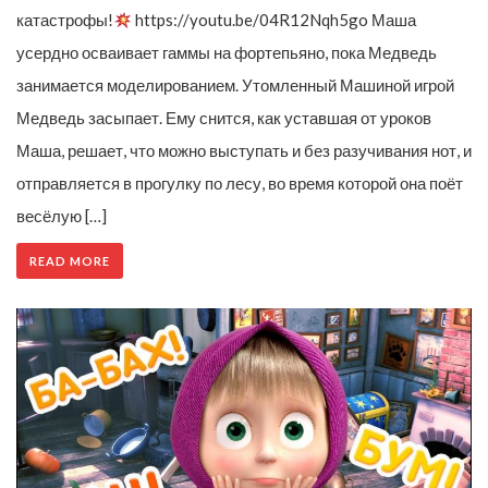
катастрофы!
https://youtu.be/04R12Nqh5go Маша
усердно осваивает гаммы на фортепьяно, пока Медведь
занимается моделированием. Утомленный Машиной игрой
Медведь засыпает. Ему снится, как уставшая от уроков
Маша, решает, что можно выступать и без разучивания нот, и
отправляется в прогулку по лесу, во время которой она поёт
весёлую […]
READ MORE