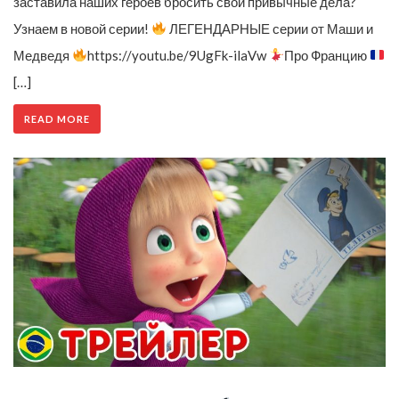
заставила наших героев бросить свои привычные дела?
Узнаем в новой серии!
ЛЕГЕНДАРНЫЕ серии от Маши и
Медведя
https://youtu.be/9UgFk-ilaVw
Про Францию
[…]
READ MORE