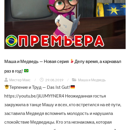
Маша и Медведь — Новая серия
Делу время, а карнавал
раз в год!
Мистер Макс
/
29.08.2019
/
Маша и Медведь
Терпение и Труд — Das Ist Gut!
https://youtu.be/jiUJMYfNER4 Неожиданная гостья
закружила в танце Машу и всех, кто встретился на её пути,
заставила Медведя вспомнить молодость и нарушила
спокойствие Медведицы. Кто эта незнакомка, которая