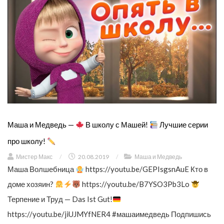
Маша и Медведь —
В школу с Машей!
Лучшие серии
про школу!
Мистер Макс
/
20.08.2019
/
Маша и Медведь
Маша Волшебница
https://youtu.be/GEPIsgsnAuE Кто в
доме хозяин?
https://youtu.be/B7YSO3Pb3Lo
Терпение и Труд — Das Ist Gut!
https://youtu.be/jiUJMYfNER4 #машаимедведь Подпишись