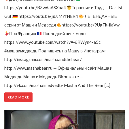
https://youtu.be/B3w6aASXaa4
Терпение и Труд — Das Ist
Gut!
https://youtu.be/jiUJMYfNER4
ЛЕГЕНДАРНЫЕ
серии от Маши и Медведя
https://youtu.be/9UgFk-ilaVw
Про Францию
Последний писк моды
https://www.youtube.com/watch?v=-6RWyn4-a5c
#машаимедведь Подпишись на Машу в Инстаграм:
http://instagram.com/mashaandthebear/
http://www.mashabear.ru — Официальный сайт Маша и
Медведь Маша и Медведь ВКонтакте —
http://vk.com/mashaimedvedtv Masha And The Bear […]
READ MORE