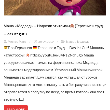
Маша и Медведь — Надоели эти гаммы
(Терпение и труд
— das ist gut!)
Мистер Макс
/
30.09.2019
/
Маша и Медведь
Про Германию
Терпение и Труд — Das Ist Gut! Машины
катастрофы!
https://youtu.be/04R12Nqh5go Маша
усердно осваивает гаммы на фортепьяно, пока Медведь
занимается моделированием. Утомленный Машиной игрой
Медведь засыпает. Ему снится, как уставшая от уроков
Маша, решает, что можно выступать и без разучивания нот, и
отправляется в прогулку по лесу, во время которой она поёт
весёлую […]
READ MORE