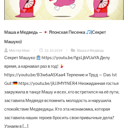
Маша и Медведь —
Японская Песенка
(Секрет
Машуко)
Мистер Макс
/
22.10.2019
/
Маша и Медведь
Секрет Машуко
https://youtu.be/fgsLjbVUaYA Делу
время, а карнавал раз в год!
https://youtu.be/B3w6aASXaa4 Терпение и Труд — Das Ist
Gut!
https://youtu.be/jiUJMYfNER4 Неожиданная гостья
закружила в танце Машу и всех, кто встретился на её пути,
заставила Медведя вспомнить молодость и нарушила
спокойствие Медведицы. Кто эта незнакомка, которая
заставила наших героев бросить свои привычные дела?
Узнаем в […]