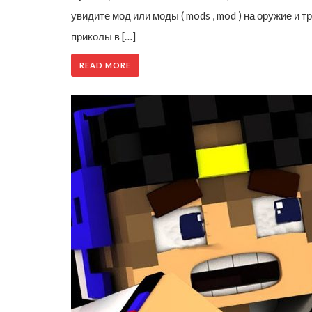
увидите мод или моды ( mods , mod ) на оружие и
приколы в […]
READ MORE