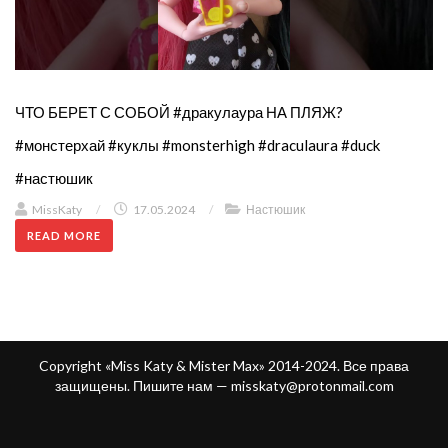
ЧТО БЕРЕТ С СОБОЙ #дракулаура НА ПЛЯЖ?
#монстерхай #куклы #monsterhigh #draculaura #duck
#настюшик
MissKaty
/
17.05.2024
/
Настюшик
READ MORE
Copyright «Miss Katy & Mister Max» 2014-2024. Все права
защищены. Пишите нам —
misskaty@protonmail.com